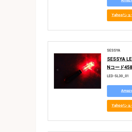
Ama
Yahoo!
SESSYA
SESSYA 
Nコード458
LED-SL30_01
Ama
Yahoo!