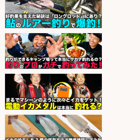
の若手スタッフ
サカナのハチベエ 矢場町店
会社名
sponsored by 求人ボックス
釣り具のかんたん軽作業/高収入/交
通費支給/制服貸与/正社員登用あり
株式会社REnista
会社名
sponsored by 求人ボックス
釣り具の部品製造、旋盤段取り、機
械作業
グローブライド株式会社
会社名
sponsored by 求人ボックス
倉庫での釣り用品の軽作業スタッ
フ/未経験歓迎/交通費支給/制服貸