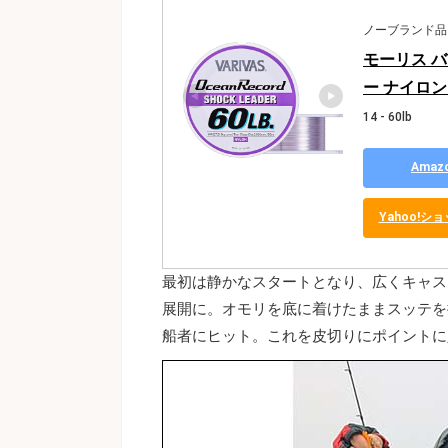
ノーブランド品
モーリス 
ー ナイロン 
14 - 60lb
Ama
Yahoo!
最初は静かなスタートとなり、広くキャス
展開に。オモリを底に着けたままスッテを
船者にヒット。これを皮切りにポイントに