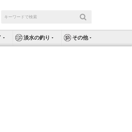
検
検
索:
索
イ
淡水の釣り
その他