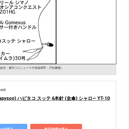
提供：週刊つりニュース中部版APC・戸松慶輔）
on)
pyson) ハピタコ スッテ 6本針 (全傘) シャロ― YT-10