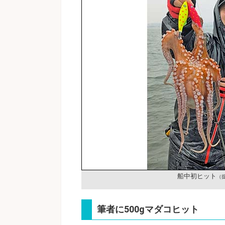
船中初ヒット
（
筆者に500gマダコヒット