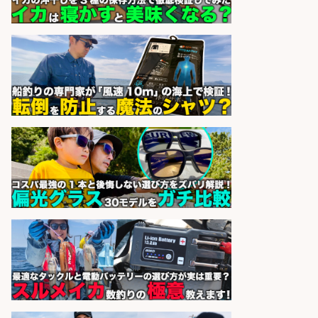
与/正社員登用あり
株式会社REnista
会社名
sponsored by 求人ボックス
日払いOKで即日収入/軽作業・物流
その他/「9月末までの短期」釣り具
のピッキング作業など/残業少なめ/
日勤&土日休み/未経験OK!
UTエージェント株式会社 関西第
会社名
二CU
sponsored by 求人ボックス
釣り好き必見「釣具の設計開
発」/DAIWA公認製品/年休117日
株式会社スポーツライフプラネ
会社名
ッツ