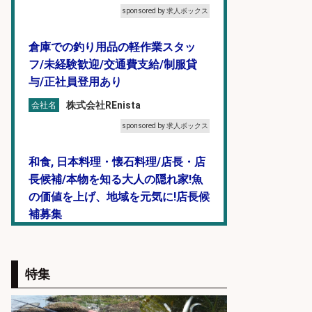
sponsored by 求人ボックス
倉庫での釣り用品の軽作業スタッ
フ/未経験歓迎/交通費支給/制服貸
与/正社員登用あり
株式会社REnista
会社名
sponsored by 求人ボックス
和食, 日本料理・懐石料理/店長・店
長候補/本物を知る大人の隠れ家!魚
の価値を上げ、地域を元気に!店長候
補募集
酒場あらかぶ 酒場あらかぶ
会社名
sponsored by 求人ボックス
特集
和食, 居酒屋/調理見習い・調理補助/
新鮮な魚料理×おでんの和食居酒屋