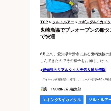
TOP
>
ソルトルアー
>
エギング&イカメタ
鬼崎漁協でプレオープンの船タ
で快適
6月上旬、愛知県常滑市にある鬼崎漁協の
しんできたのでその様子をお届けしたい。
●
愛知県のリアルタイム天気＆風波情報
（アイキャッチ画像提供：週刊つりニュース中部版APC・戸松
TSURINEWS編集部
エギング&イカメタル
ソルトルア