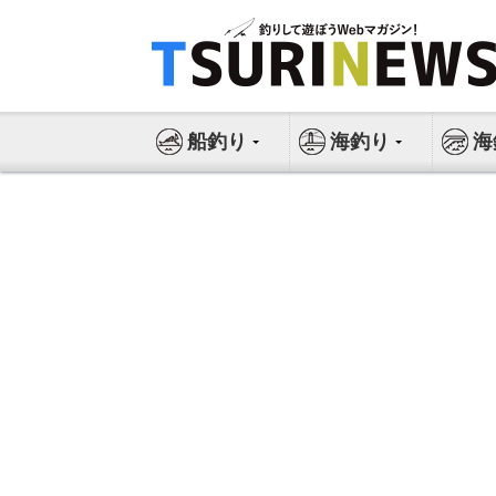
コ
ン
テ
ン
ツ
船釣り
海釣り
海
へ
ス
キ
ッ
プ