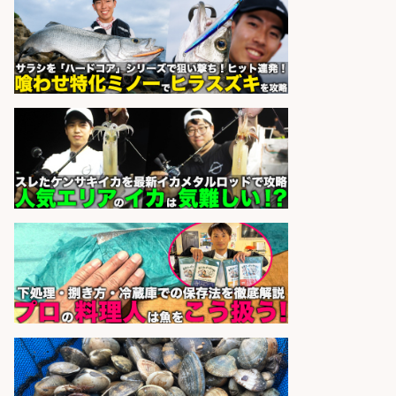
会社名
ーズ株式会社
sponsored by 求人ボックス
日払いOKで即日収入/営業事務/沼津
市足高の釣り具メーカーで受注処
理・見積作成の営業事務/服装髪色
ネイル自由・マニュアル完備で未経
験OK&土日祝休み/静岡県/沼津市
株式会社セイノースタッフサー
会社名
ビス
sponsored by 求人ボックス
日払いOKで即日収入/製造スタッフ/
「堺市堺区」「時給1,600円」日払
いOK・入社祝金10万円/堺市堺区の
工場で自転車部品や釣り具の組立/
未経験歓迎/土日祝休みで年間休日