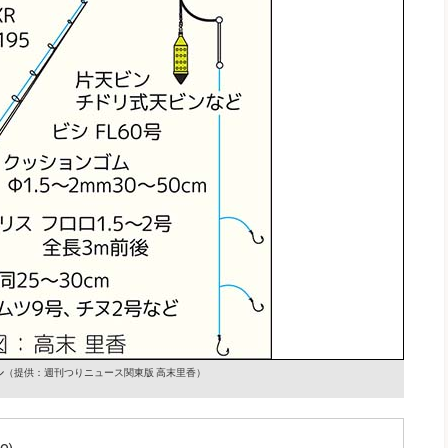
ル
（提供：週刊つりニュース関東版 高末里香）