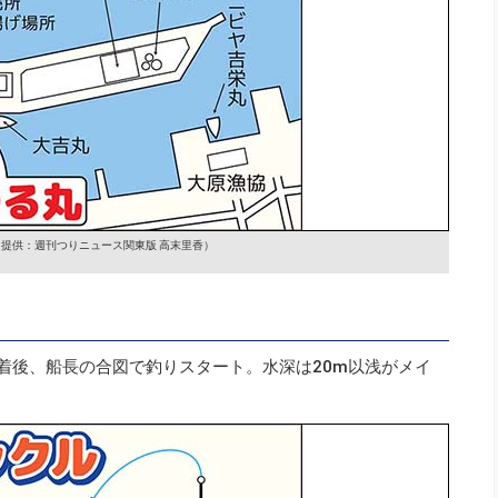
（提供：週刊つりニュース関東版 高末里香）
到着後、船長の合図で釣りスタート。水深は20m以浅がメイ