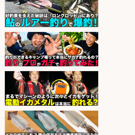
UTエージェント株式会社
会社名
sponsored by 求人ボックス
精肉・青果・鮮魚販売/「志布志
市」お魚のカットや商品の陳列スタ
ッフ/志布志市/「時給1,150円〜」/
未経験歓迎×残業少なめ×車通勤OK/
鹿児島県
株式会社ホットスタッフ鹿児島
会社名
sponsored by 求人ボックス
日払いOKで即日収入/販売スタッフ/
「調理なし・軽作業スタート」お魚
のパック詰め&品出し/週4日から勤
務OK/希望休が取得できる/広島県
株式会社ホットスタッフ五日市
会社名