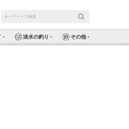
検
検
索:
索
イ
淡水の釣り
その他