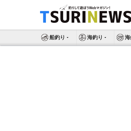
コ
ン
テ
ン
ツ
船釣り
海釣り
海
へ
ス
キ
ッ
プ