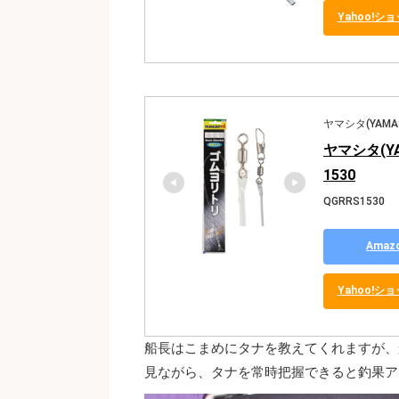
Yahoo!
ヤマシタ(YAMAS
ヤマシタ(YAM
1530
QGRRS1530
Ama
Yahoo!
船長はこまめにタナを教えてくれますが、
見ながら、タナを常時把握できると釣果ア