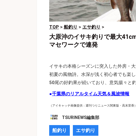
TOP
>
船釣り
>
エサ釣り
>
大原沖のイサキ釣りで最大41
マセワークで連発
イサキの本格シーズンに突入した外房・大
初夏の風物詩。水深が浅く初心者でも楽し
50尾の好釣果が続いており、意気揚々と
●
千葉県のリアルタイム天気＆風波情報
（アイキャッチ画像提供：週刊つりニュース関東版・高末里香
TSURINEWS編集部
船釣り
エサ釣り