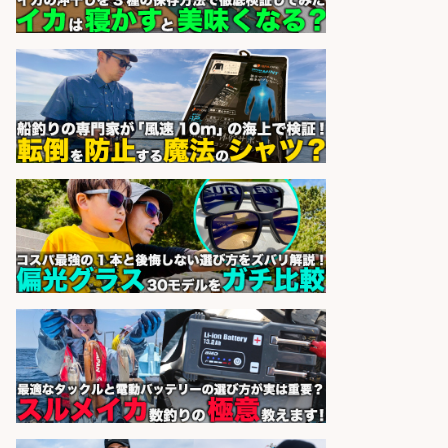
sponsored by 求人ボックス
日払いOKで即日収入/製造スタッフ/
「堺市堺区」 土日祝休みで年間休日
126日&入社祝金10万円/堺市堺区の
工場で自転車部品や釣り具の組立/
日払いOK・未経験歓迎/大阪府
パーソルファクトリーパートナ
会社名
ーズ株式会社
sponsored by 求人ボックス
日払いOKで即日収入/ライン作業員/
「堺市堺区」「時給1,600円」堺市
堺区の工場で自転車部品や釣り具の
組立/入社祝金10万円/未経験歓迎・
土日祝休みで年間休日126日・日払
いOK/大阪府
パーソルファクトリーパートナ