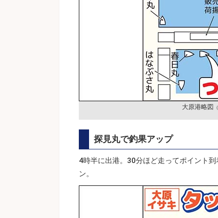
大原港略図
探見丸で釣果アップ
4時半に出港。30分ほど走ってポイント
ン。