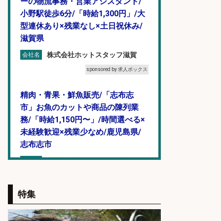
ーの物流事務・営業アシスタント/
小野駅徒歩6分/「時給1,300円」/大
型連休あり×残業なし×土日祝休み/
滋賀県
株式会社ホットスタッフ滋賀
会社名
sponsored by 求人ボックス
精肉・青果・鮮魚販売/「志布志
市」お魚のカットや商品の陳列業
務/「時給1,150円〜」/時間選べる×
未経験歓迎×残業少なめ/鹿児島県/
志布志市
株式会社ホットスタッフ鹿児島
会社名
sponsored by 求人ボックス
特集
仕分け・シール貼り/釣り具などの
出荷作業/兵庫県/神戸市北区