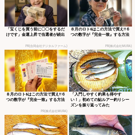
「宝くじを買う前に〇〇をするだ
８月のロト6はこの方法で買え!!６
けです」金運上昇で当選者が続出
つの数字が『完全一致』する方法
PR(合同会社デジタルファーム)
PR(株式会社MURA)
８月のロト6はこの方法で買え!!６
「入門しやすく釣果も得やす
つの数字が『完全一致』する方法
い！」初めての鮎ルアー釣りシー
ズンを振り返ってみた
PR(株式会社MURA)