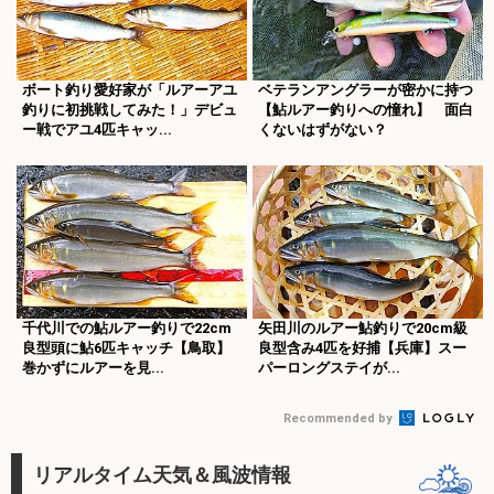
ボート釣り愛好家が「ルアーアユ
ベテランアングラーが密かに持つ
釣りに初挑戦してみた！」デビュ
【鮎ルアー釣りへの憧れ】 面白
ー戦でアユ4匹キャッ...
くないはずがない？
千代川での鮎ルアー釣りで22cm
矢田川のルアー鮎釣りで20cm級
良型頭に鮎6匹キャッチ【鳥取】
良型含み4匹を好捕【兵庫】スー
巻かずにルアーを見...
パーロングステイが...
Recommended by
リアルタイム天気＆風波情報