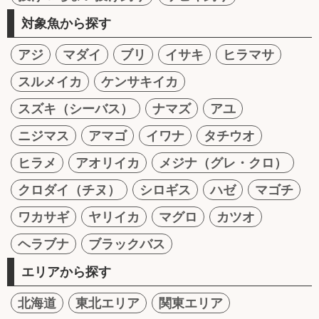
対象魚から探す
アジ
マダイ
ブリ
イサキ
ヒラマサ
スルメイカ
ケンサキイカ
スズキ（シーバス）
ナマズ
アユ
ニジマス
アマゴ
イワナ
タチウオ
ヒラメ
アオリイカ
メジナ（グレ・クロ）
クロダイ（チヌ）
シロギス
ハゼ
マゴチ
ワカサギ
ヤリイカ
マグロ
カツオ
ヘラブナ
ブラックバス
エリアから探す
北海道
東北エリア
関東エリア