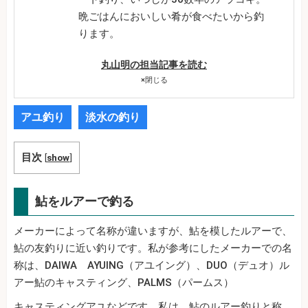
晩ごはんにおいしい肴が食べたいから釣
ります。
丸山明の担当記事を読む
×
閉じる
アユ釣り
淡水の釣り
目次
[
show
]
鮎をルアーで釣る
メーカーによって名称が違いますが、鮎を模したルアーで、
鮎の友釣りに近い釣りです。私が参考にしたメーカーでの名
称は、DAIWA AYUING（アユイング）、DUO（デュオ）ル
アー鮎のキャスティング、PALMS（パームス）
キャスティングアユなどです。私は、鮎のルアー釣りと称