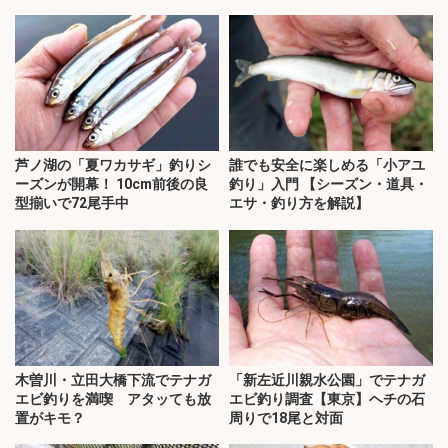
芦ノ湖の「夏ワカサギ」釣りシ
誰でも安全に楽しめる「小アユ
ーズンが開幕！ 10cm前後の良
釣り」入門 【シーズン・道具・
型揃いで72尾手中
エサ・釣り方を解説】
木曽川・立田大橋下流でテナガ
「新左近川親水公園」でテナガ
エビ釣りを満喫 アタッても放
エビ釣り調査【東京】ヘチの石
置がキモ？
周りで18尾と対面