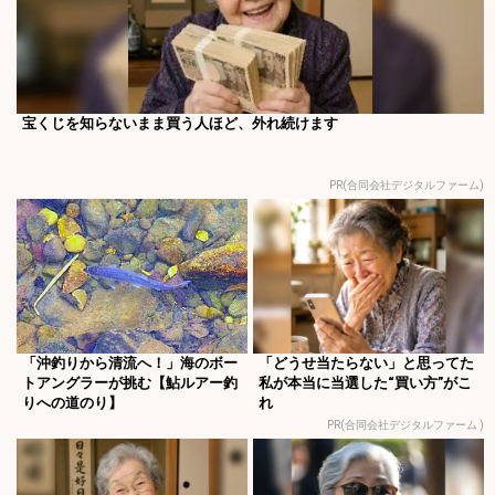
宝くじを知らないまま買う人ほど、外れ続けます
PR(合同会社デジタルファーム)
「沖釣りから清流へ！」海のボー
「どうせ当たらない」と思ってた
トアングラーが挑む【鮎ルアー釣
私が本当に当選した“買い方”がこ
りへの道のり】
れ
PR(合同会社デジタルファーム )