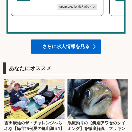
sponsored by 求人ボックス
さらに求人情報を見る
あなたにオススメ
吉田康雄のザ・チャレンジへら
渓流釣りの【餌別アワセのタイ
ぶな【毎年恒例夏の亀山湖 #1】
ミング】を徹底解説 フッキン