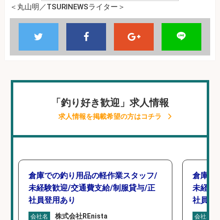
＜丸山明／TSURINEWSライター＞
「釣り好き歓迎」求人情報
求人情報を掲載希望の方はコチラ
倉庫での釣り用品の軽作業スタッフ/
倉庫で
未経験歓迎/交通費支給/制服貸与/正
未経験
社員登用あり
社員登
株式会社REnista
会社名
会社名