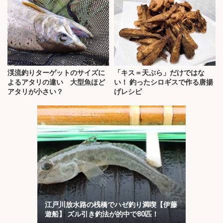
渓流釣りターゲットのサイズに
「キス＝天ぷら」だけではな
よるアタリの違い 大型魚ほど
い！ 釣ったシロギスで作る唐揚
アタリが小さい？
げレシピ
江戸川放水路の桟橋でハゼ釣り満喫【伊藤
遊船】 ズル引き釣法が的中で80匹！