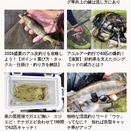
グ率向上の鍵は流し方にあり
2026盛夏のアユ友釣りを攻略し
アユルアー釣行で40匹の爆釣！
よう！【ポイント選び方・タッ
【滋賀】 好釣果を支えたロング
クル・仕掛け・釣り方を解説】
ロッドの威力とは？
夜の琵琶湖で川エビ掬い スジ
独特な渓流釣りワード「ウケ」
エビ・テナガエビ合わせて1時間
ってなに？ 知れば良型キャッ
で62匹キャッチ！
チ率がアップ