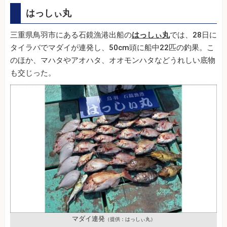
はっしぃ丸
三重県鳥羽市にある石鏡漁港出船の
はっしぃ丸
では、28日に
タイラバでマダイが連発し、50cm頭に船中22匹の釣果。こ
のほか、マハタやアオハタ、オオモンハタなどうれしい底物
も交じった。
マダイ連発
（提供：はっしぃ丸）