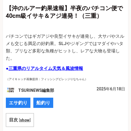
【沖のルアー釣果速報】半夜のバチコン便で
40cm級イサキ＆アジ連発！（三重）
バチコンではギガアジや良型イサキが連発し、大サバやスル
メも交じる満足の好釣果。SLJやジギングではマダイやハタ
類、ブリなど多彩な魚種がヒットし、レアな大物も登場し
た。
●
三重県のリアルタイム天気＆風波情報
（アイキャッチ画像提供：フィッシングビレッジりなちゃん）
2025年6月18日
TSURINEWS編集部
エサ釣り
船釣り
目次
[
show
]