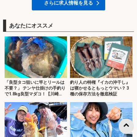
さらに求人情報を見る
あなたにオススメ
「良型タコ狙いに竿とリールは
釣り人の特権『イカの沖干し』
不要？」 テンヤ仕掛けの手釣り
は寝かせるともっとウマい？ 3
で1.8kg良型マダコ！【川崎
種の保存方法を徹底検証
丸・東京湾】