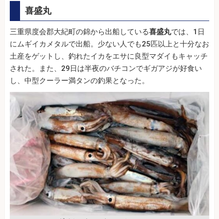
喜盛丸
三重県度会郡大紀町の錦から出船している
喜盛丸
では、1日
にムギイカメタルで出船。少ない人でも25匹以上と十分なお
土産をゲットし、釣れたイカをエサに良型マダイもキャッチ
された。また、29日は半夜のバチコンでギガアジが好食い
し、中型クーラー満タンの釣果となった。