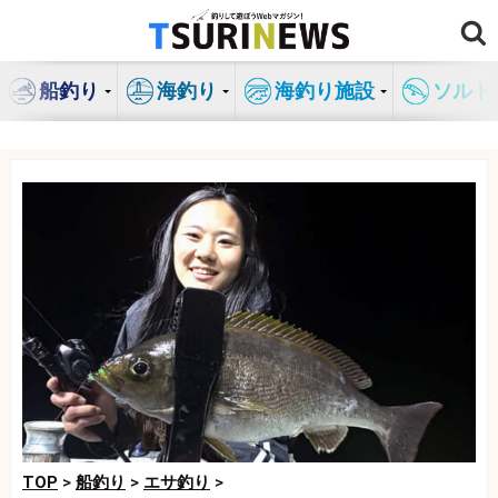
コ
ン
テ
船釣り
海釣り
海釣り施設
ソルト
ン
ツ
へ
ス
キ
ッ
プ
TOP
>
船釣り
>
エサ釣り
>