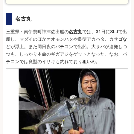
名古丸
三重県・南伊勢町神津佐出船の
名古丸
では、31日にSLJで出
船し、マダイのほかオオモンハタや良型アカハタ、カサゴな
どが浮上。また同日夜のバチコンで出船。大サバが連発しつ
つも、しっかり本命のギガアジをゲットとなった。なお、バ
チコンでは良型のイサキも釣れており狙いめ。