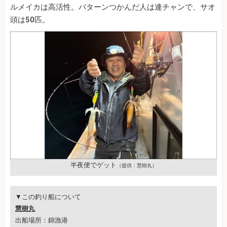
ルメイカは高活性。パターンつかんだ人は連チャンで、サオ
頭は50匹。
半夜便でゲット
（提供：慧樹丸）
▼この釣り船について
慧樹丸
出船場所：錦漁港