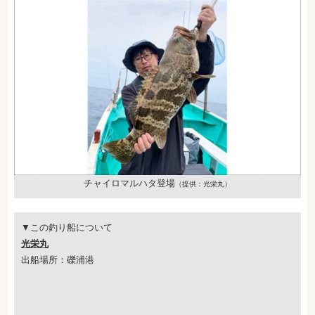
チャイロマルハタ登場
（提供：光栄丸）
▼この釣り船について
光栄丸
出船場所：礫浦港