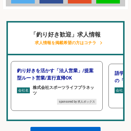
「釣り好き歓迎」求人情報
求人情報を掲載希望の方はコチラ
釣り好きを活かす「法人営業」/提案
語学力
型ルート営業/直行直帰OK
の「海外
株式会社スポーツライフプラネッ
会社名
会社名
ツ
sponsored by 求人ボックス