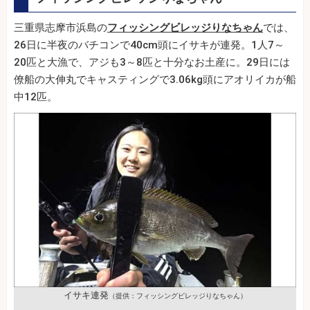
三重県志摩市浜島の
フィッシングビレッジりなちゃん
では、
26日に半夜のバチコンで40cm頭にイサキが連発。1人7～
20匹と大漁で、アジも3～8匹と十分なお土産に。29日には
僚船の大伸丸でキャスティングで3.06kg頭にアオリイカが船
中12匹。
イサキ連発
（提供：フィッシングビレッジりなちゃん）