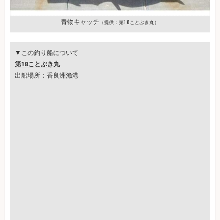
青物キャッチ
（提供：第18ことぶき丸）
▼この釣り船について
第18ことぶき丸
出船場所：香良洲漁港