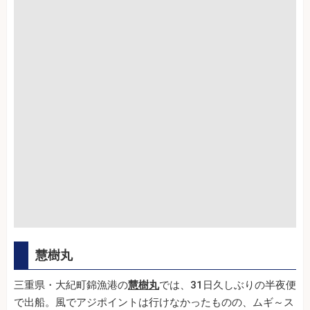
慧樹丸
三重県・大紀町錦漁港の
慧樹丸
では、31日久しぶりの半夜便
で出船。風でアジポイントは行けなかったものの、ムギ～ス