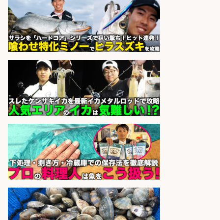
ーの物流事務・営業アシスタント/
小野駅から徒歩6分/「時給1,300
円」/大型連休あり×残業なし×土日
祝休み/滋賀県
株式会社ホットスタッフ滋賀
会社名
sponsored by 求人ボックス
さらに求人情報を見る