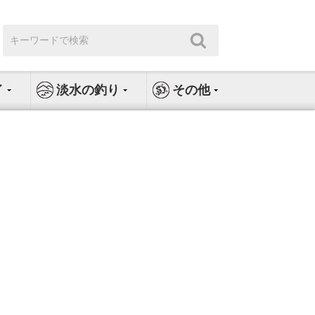
検
検
索:
索
イ
淡水の釣り
その他