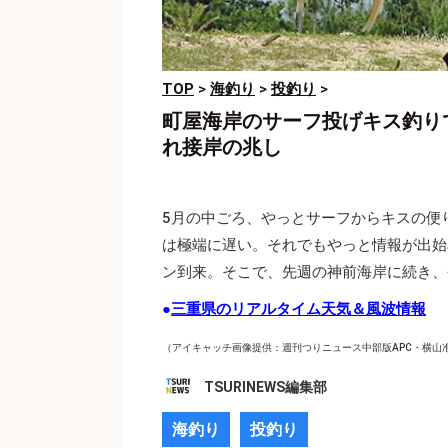
TOP
>
海釣り
>
投釣り
>
町屋海岸のサーフ投げキス釣りで
れ接岸の兆し
5月の中ごろ、やっとサーフからキスの便
は極端に遅い。それでもやっと情報が出始
ン到来。そこで、先週の神前海岸に続き、
●
三重県のリアルタイム天気＆風波情報
（アイキャッチ画像提供：週刊つりニュース中部版APC・横山
TSURINEWS編集部
海釣り
投釣り