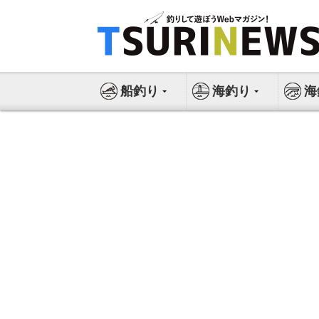
コ
ン
テ
ン
ツ
船釣り
海釣り
海
へ
ス
キ
ッ
プ