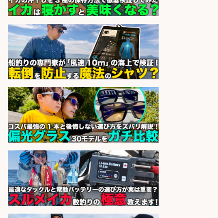
精肉・青果・鮮魚販売/「志布志
市」「時給1,150円〜」志布志市周
辺でお魚のカットや商品の陳列スタ
ッフ/未経験歓迎×残業少なめ×車通
勤OK/鹿児島県/志布志市
株式会社ホットスタッフ鹿児島
会社名
sponsored by 求人ボックス
精肉・青果・鮮魚販売/「志布志
市」お魚のカットや商品の陳列スタ
ッフ/志布志市/「時給1,150円〜」/
未経験歓迎×残業少なめ×車通勤OK/
鹿児島県
株式会社ホットスタッフ鹿児島
会社名
sponsored by 求人ボックス
営業事務/「大津市」釣り具メーカ