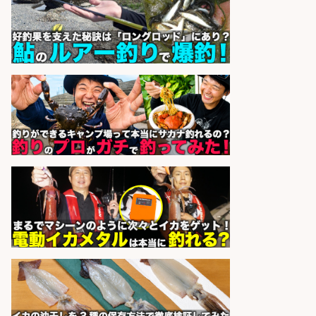
出荷作業/兵庫県/神戸市北区
UTエージェント株式会社
会社名
sponsored by 求人ボックス
釣り具のかんたん軽作業/高収入/交
通費支給/制服貸与/正社員登用あり
株式会社REnista
会社名
sponsored by 求人ボックス
和食, 日本料理・懐石料理/店長・店
長候補/本物を知る大人の隠れ家!魚
の価値を上げ、地域を元気に!店長候
補募集
酒場あらかぶ 酒場あらかぶ
会社名
sponsored by 求人ボックス