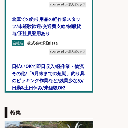
sponsored by 求人ボックス
倉庫での釣り用品の軽作業スタッ
フ/未経験歓迎/交通費支給/制服貸
与/正社員登用あり
株式会社REnista
会社名
sponsored by 求人ボックス
日払いOKで即日収入/軽作業・物流
その他/「9月末までの短期」釣り具
のピッキング作業など/残業少なめ/
日勤&土日休み/未経験OK!
UTエージェント株式会社 関西第
会社名
二CU
特集
sponsored by 求人ボックス
仕分け・シール貼り/釣り具などの