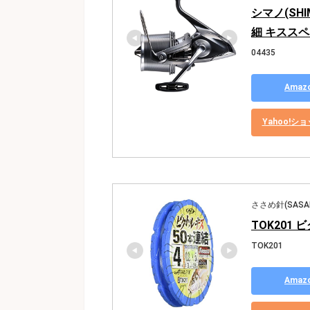
シマノ(SHI
細 キスス
04435
Ama
Yahoo!
ささめ針(SASA
TOK201 
TOK201
Ama