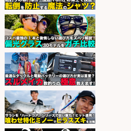
未経験歓迎/釣り具メーカーでのル
ート営業/釣りや釣具などの知識必
須/残業なし
株式会社天龍
会社名
sponsored by 求人ボックス
釣り好き必見「釣具の設計開
発」/DAIWA公認製品/年休117日
株式会社スポーツライフプラネ
会社名
ッツ
sponsored by 求人ボックス
さらに求人情報を見る