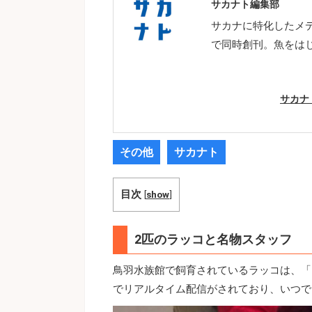
サカナト編集部
サカナに特化したメ
で同時創刊。魚をは
サカナ
その他
サカナト
目次
[
show
]
2匹のラッコと名物スタッフ
鳥羽水族館で飼育されているラッコは、「メ
でリアルタイム配信がされており、いつで