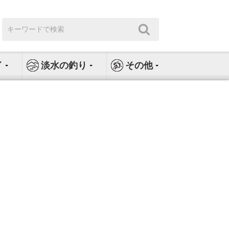
検
検
索:
索
イ
淡水の釣り
その他