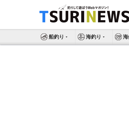
コ
ン
テ
ン
ツ
船釣り
海釣り
海
へ
ス
キ
ッ
プ