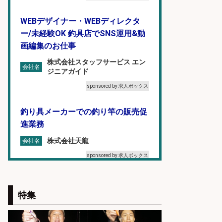
WEBデザイナー・WEBディレクタ
ー/未経験OK 釣具店でSNS運用&動
画編集のお仕事
株式会社スタッフサービス エン
会社名
ジニアガイド
sponsored by 求人ボックス
釣り具メーカーでの釣り竿の販売促
進業務
株式会社天龍
会社名
sponsored by 求人ボックス
釣り具メーカーでの釣り竿の設計開
発業務
特集
株式会社天龍
会社名