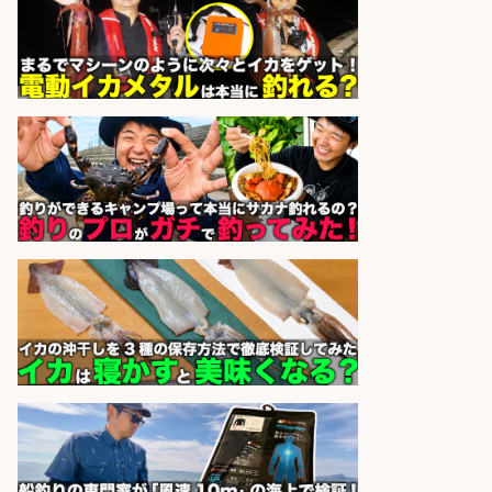
sponsored by 求人ボックス
釣り好きを活かす「法人営業」/提
案型ルート営業/直行直帰OK
株式会社スポーツライフプラネ
会社名
ッツ
sponsored by 求人ボックス
魚の「バイヤー」貴方の目利きでヒ
ットを生む、裁量バイヤー募集
株式会社コムライン
会社名
sponsored by 求人ボックス
フィッシング用品の「製品開発設
計」
メガバス株式会社
会社名
sponsored by 求人ボックス