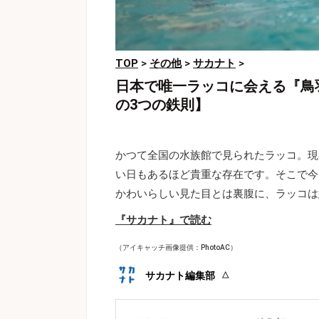
TOP
>
その他
>
サカナト
>
日本で唯一ラッコに会える『鳥
の3つの鉄則】
かつて全国の水族館で見られたラッコ。現
い日もあるほど貴重な存在です。そこで今
かわいらしい見た目とは裏腹に、ラッコは
『サカナト』で読む
（アイキャッチ画像提供：PhotoAC）
サカナト編集部