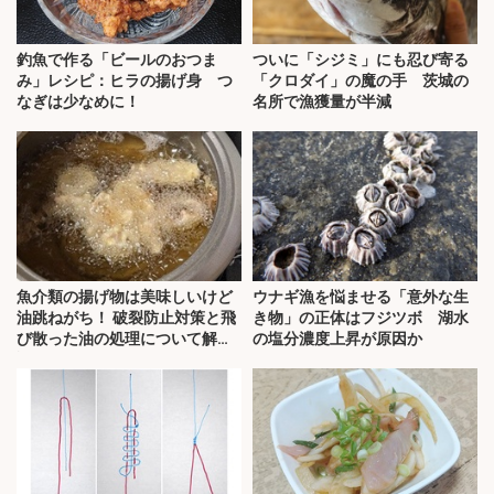
釣魚で作る「ビールのおつま
ついに「シジミ」にも忍び寄る
み」レシピ：ヒラの揚げ身 つ
「クロダイ」の魔の手 茨城の
なぎは少なめに！
名所で漁獲量が半減
魚介類の揚げ物は美味しいけど
ウナギ漁を悩ませる「意外な生
油跳ねがち！ 破裂防止対策と飛
き物」の正体はフジツボ 湖水
び散った油の処理について解
の塩分濃度上昇が原因か
説！