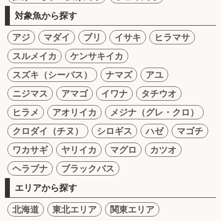
対象魚から探す
アジ
マダイ
ブリ
イサキ
ヒラマサ
スルメイカ
ケンサキイカ
スズキ（シーバス）
ナマズ
アユ
ニジマス
アマゴ
イワナ
タチウオ
ヒラメ
アオリイカ
メジナ（グレ・クロ）
クロダイ（チヌ）
シロギス
ハゼ
マゴチ
ワカサギ
ヤリイカ
マグロ
カツオ
ヘラブナ
ブラックバス
エリアから探す
北海道
東北エリア
関東エリア