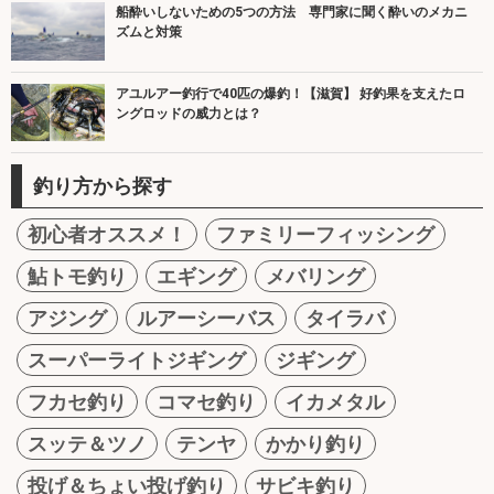
船酔いしないための5つの方法 専門家に聞く酔いのメカニ
ズムと対策
アユルアー釣行で40匹の爆釣！【滋賀】 好釣果を支えたロ
ングロッドの威力とは？
釣り方から探す
初心者オススメ！
ファミリーフィッシング
鮎トモ釣り
エギング
メバリング
アジング
ルアーシーバス
タイラバ
スーパーライトジギング
ジギング
フカセ釣り
コマセ釣り
イカメタル
スッテ＆ツノ
テンヤ
かかり釣り
投げ＆ちょい投げ釣り
サビキ釣り