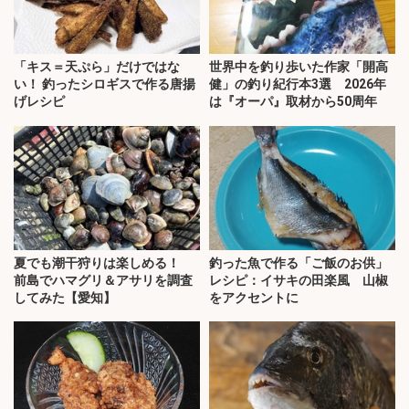
「キス＝天ぷら」だけではな
世界中を釣り歩いた作家「開高
い！ 釣ったシロギスで作る唐揚
健」の釣り紀行本3選 2026年
げレシピ
は『オーパ』取材から50周年
夏でも潮干狩りは楽しめる！
釣った魚で作る「ご飯のお供」
前島でハマグリ＆アサリを調査
レシピ：イサキの田楽風 山椒
してみた【愛知】
をアクセントに