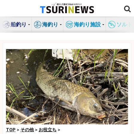
コ
ン
テ
船釣り
海釣り
海釣り施設
ソルト
ン
ツ
へ
ス
キ
ッ
プ
TOP
>
その他
>
お役立ち
>