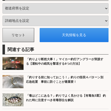
関連する記事
「釣りより断然大事！」マイカー釣行アングラーが実践す
る【運転中の眠気を撃退する6つの方法】
「釣りする前に知っておこう！」釣りの怪我４パターン別
応急処置 事前に防ぐことが最重要！
「毒はどこにある？」釣りでよく見かける【有毒魚5選】 釣
れた時に注意すべき有毒部位を解説