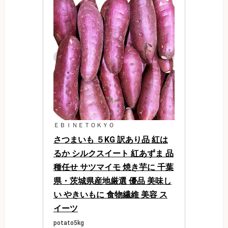
ＥＢＩＮＥＴＯＫＹＯ
さつまいも ５KG 訳あり品 紅は
るか シルクスイート 紅あずま 品
種任せ サツマイモ 焼き芋に 千葉
県・茨城県産地厳選 優品 美味し
い やきいもに 食物繊維 美容 ス
イーツ
potato5kg