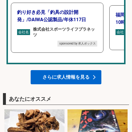
釣り好き必見「釣具の設計開
福岡「
発」/DAIWA公認製品/年休117日
10時間
株式会社スポーツライフプラネッ
会社名
会社名
ツ
sponsored by 求人ボックス
さらに求人情報を見る
あなたにオススメ