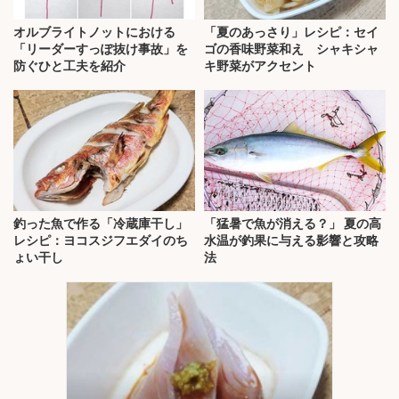
オルブライトノットにおける
「夏のあっさり」レシピ：セイ
「リーダーすっぽ抜け事故」を
ゴの香味野菜和え シャキシャ
防ぐひと工夫を紹介
キ野菜がアクセント
釣った魚で作る「冷蔵庫干し」
「猛暑で魚が消える？」 夏の高
レシピ：ヨコスジフエダイのち
水温が釣果に与える影響と攻略
ょい干し
法