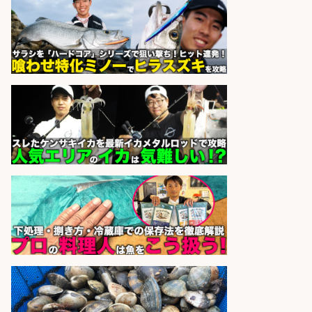
「広島市佐伯区」「時給1,200円」
広島市佐伯区周辺でお魚のパック詰
めや品出しスタッフ/週4日〜OK×車
通勤OK×未経験歓迎/広島県/広島市
佐伯区
株式会社ホットスタッフ五日市
会社名
sponsored by 求人ボックス
さらに求人情報を見る