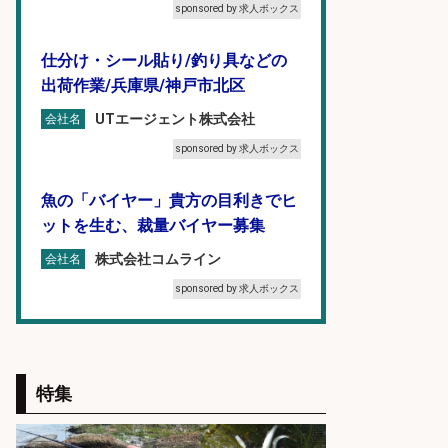
sponsored by 求人ボックス
仕分け・シール貼り/釣り具などの
出荷作業/兵庫県/神戸市北区
UTエージェント株式会社
会社名
sponsored by 求人ボックス
魚の「バイヤー」貴方の目利きでヒ
ットを生む、裁量バイヤー募集
株式会社コムライン
会社名
sponsored by 求人ボックス
精肉・青果・鮮魚販売/「志布志
市」お魚のカットや商品の陳列業
務/「時給1,150円〜」/時間選べる×
特集
未経験歓迎×残業少なめ/鹿児島県/
志布志市