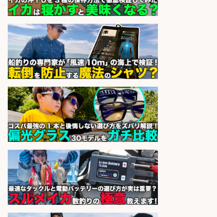
株式会社ホットスタッフ滋賀
会社名
sponsored by 求人ボックス
福岡「現場監督」/釣り好き歓迎/残
業10時間/経験者歓迎
広松久水産株式会社
会社名
sponsored by 求人ボックス
日払いOKで即日収入/製造スタッフ/
「広島市佐伯区」お魚のパック詰め
や品出しスタッフ/広島市佐伯区周
辺/「時給1,200円」日払い可/未経験
歓迎×残業少なめ×週4日〜OK
株式会社ホットスタッフ五日市
会社名
sponsored by 求人ボックス
日払いOKで即日収入/製造スタッフ/