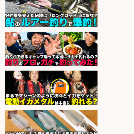
株式会社ホットスタッフ鹿児島
会社名
sponsored by 求人ボックス
営業事務/「大津市」釣り具メーカ
ーの物流事務・営業アシスタント/
小野駅徒歩6分/「時給1,300円」/大
型連休あり×残業なし×土日祝休み/
滋賀県
株式会社ホットスタッフ滋賀
会社名
sponsored by 求人ボックス
営業事務/「大津市」釣り具メーカ
ーの物流事務・営業アシスタント/
小野駅から徒歩6分/「時給1,300
円」/大型連休あり×残業なし×土日
祝休み/滋賀県