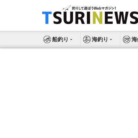
コ
ン
テ
ン
ツ
船釣り
海釣り
海
へ
ス
キ
ッ
プ