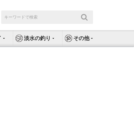
検
検
索:
索
イ
淡水の釣り
その他