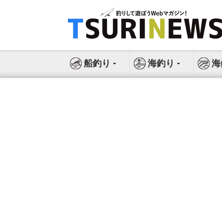
コ
ン
テ
ン
ツ
船釣り
海釣り
海
へ
ス
キ
ッ
プ