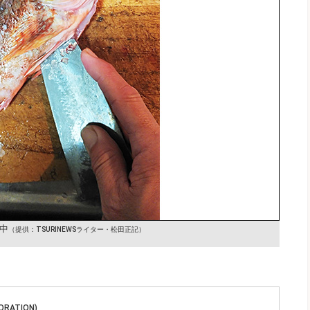
中
（提供：TSURINEWSライター・松田正記）
ORATION)