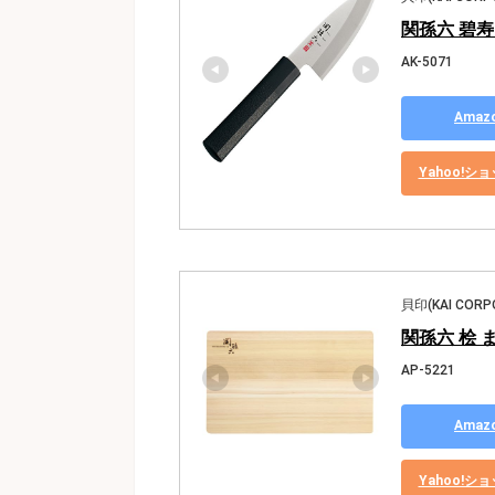
関孫六 碧寿 
AK-5071
Ama
Yahoo!
貝印(KAI CORP
関孫六 桧 まな
AP-5221
Ama
Yahoo!