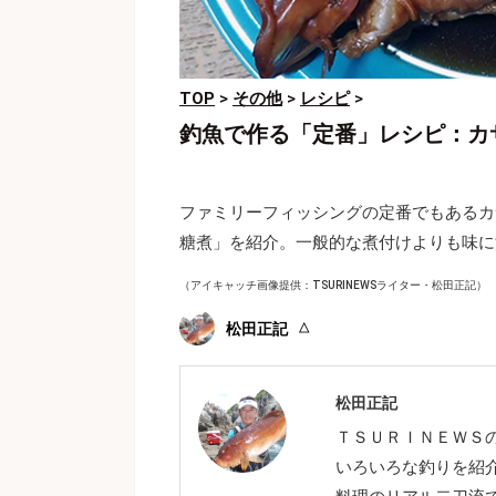
TOP
>
その他
>
レシピ
>
釣魚で作る「定番」レシピ：カ
ファミリーフィッシングの定番でもあるカ
糖煮」を紹介。一般的な煮付けよりも味に
（アイキャッチ画像提供：TSURINEWSライター・松田正記）
松田正記
松田正記
ＴＳＵＲＩＮＥＷＳ
いろいろな釣りを紹