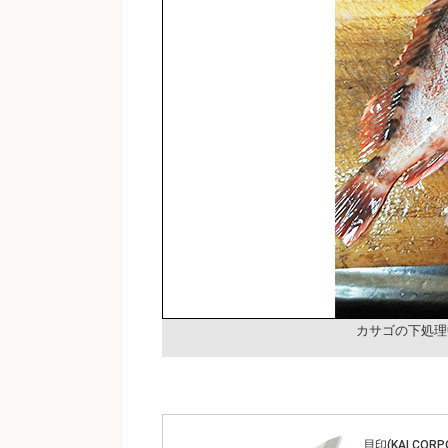
カサゴの下処理
貝印(KAI CORP