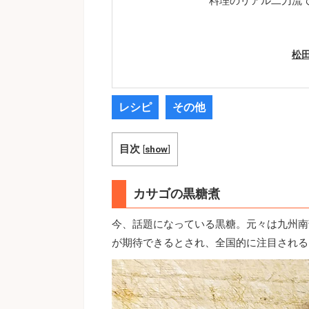
料理のリアル二刀流
松
レシピ
その他
目次
[
show
]
カサゴの黒糖煮
今、話題になっている黒糖。元々は九州南
が期待できるとされ、全国的に注目される