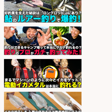
sponsored by 求人ボックス
コンビニ/広島県/調理なし・軽作業
スタート お魚のパック詰め 品出し/
週4日から勤務OK/希望休が取得で
きる
株式会社ホットスタッフ五日市
会社名
sponsored by 求人ボックス
魚をさばける方必見「鮮魚部門スタ
ッフ」/3つの働き方が選べる
株式会社旬
会社名
sponsored by 求人ボックス
釣り具などの出荷作業～～/工場/製
造
UTグループ株式会社
会社名