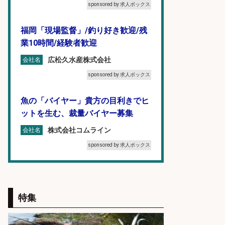
sponsored by 求人ボックス
福岡「現場監督」/釣り好き歓迎/残
業10時間/経験者歓迎
広松久水産株式会社
会社名
sponsored by 求人ボックス
魚の「バイヤー」貴方の目利きでヒ
ットを生む、裁量バイヤー募集
株式会社コムライン
会社名
sponsored by 求人ボックス
営業事務/釣り具メーカーでの営業
アシスタントのお仕事/残業なし/即
日勤務可/営業事務/軽作業
特集
株式会社パソナ
会社名