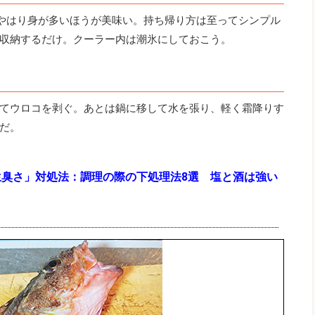
。やはり身が多いほうが美味い。持ち帰り方は至ってシンプル
収納するだけ。クーラー内は潮氷にしておこう。
てウロコを剥ぐ。あとは鍋に移して水を張り、軽く霜降りす
だ。
生臭さ」対処法：調理の際の下処理法8選 塩と酒は強い