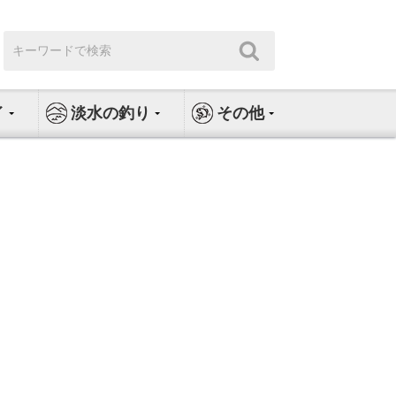
検
検
索:
索
イ
淡水の釣り
その他