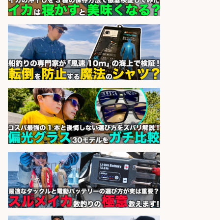
sponsored by 求人ボックス
釣り具/評価・テスト・実験/釣り具
部品・工業用部品メーカー/Excel
株式会社スタッフサービス
会社名
sponsored by 求人ボックス
レジカウンター/お釣りの計算不要
の簡単レジ 未経験も安心の研修あり
1日2h
オーケー株式会社
会社名
sponsored by 求人ボックス
さらに求人情報を見る