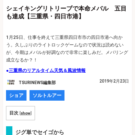
シェイキングリトリーブで本命メバル 五目
も達成【三重県・四日市港】
1月25日、仕事を終えて三重県四日市市の四日市港へ向か
う。久しぶりのライトロックゲームなので状況は読めない
が、今期はメバルが好調なので非常に楽しみだ。メバリング
成立なるか？！
●
三重県のリアルタイム天気＆風波情報
2019年2月23日
TSURINEWS編集部
ショア
ソルトルアー
目次
[
show
]
ジグ単でセイゴから