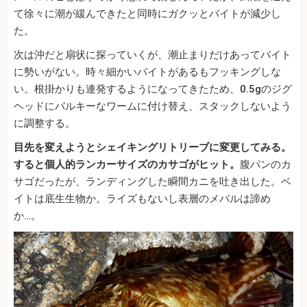
て徐々に潮が緩んできたと同時にガクッとバイトが減少し
た。
次は沖だと扇状に探っていくが、潮止まりだけあってバイト
に勢いがない。時々細かいバイトがあるもフッキングしな
い。根掛かりも連発するようになってきたため、0.5gのジグ
ヘッドにバルキーなワームに付け替え、スタックしないよう
に調整する。
目先を変えようとシェイキングリトリーブに変更してみる。
すると個人的ランカーサイズのカサゴがヒット。
腹パンのカ
サゴだったが、ランディングした瞬間カニを吐き出した。ベ
イトは底生生物か。ライズもないし表層のメバルは諦め
か…。