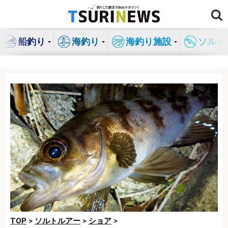
コ
ン
テ
船釣り
海釣り
海釣り施設
ソルト
ン
ツ
へ
ス
キ
ッ
プ
TOP
>
ソルトルアー
>
ショア
>