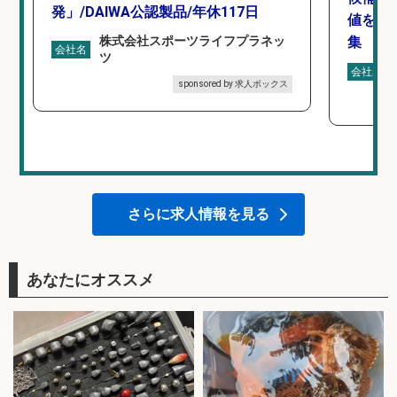
発」/DAIWA公認製品/年休117日
値を上
株式会社スポーツライフプラネッ
集
会社名
ツ
会社名
sponsored by 求人ボックス
さらに求人情報を見る
あなたにオススメ