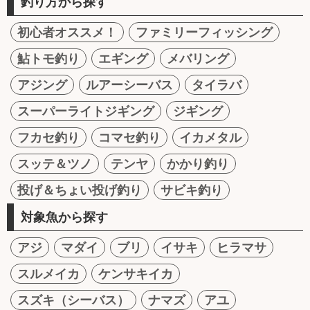
釣り方から探す
初心者オススメ！
ファミリーフィッシング
鮎トモ釣り
エギング
メバリング
アジング
ルアーシーバス
タイラバ
スーパーライトジギング
ジギング
フカセ釣り
コマセ釣り
イカメタル
スッテ＆ツノ
テンヤ
かかり釣り
投げ＆ちょい投げ釣り
サビキ釣り
対象魚から探す
アジ
マダイ
ブリ
イサキ
ヒラマサ
スルメイカ
ケンサキイカ
スズキ（シーバス）
ナマズ
アユ