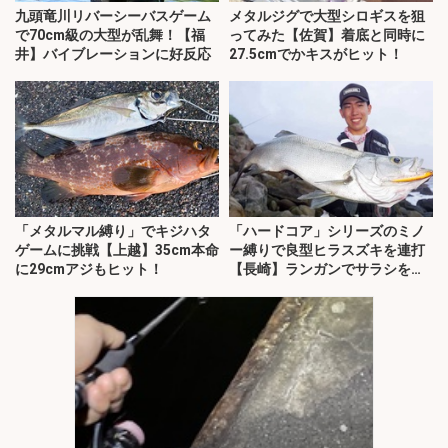
九頭竜川リバーシーバスゲーム
メタルジグで大型シロギスを狙
で70cm級の大型が乱舞！【福
ってみた【佐賀】着底と同時に
井】バイブレーションに好反応
27.5cmでかキスがヒット！
「メタルマル縛り」でキジハタ
「ハードコア」シリーズのミノ
ゲームに挑戦【上越】35cm本命
ー縛りで良型ヒラスズキを連打
に29cmアジもヒット！
【長崎】ランガンでサラシを攻
略！