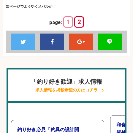
次ページでようやくメバルが！
1
2
page:
「釣り好き歓迎」求人情報
求人情報を掲載希望の方はコチラ
和食,
釣り好き必見「釣具の設計開
候補/