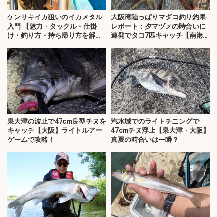
ケンサキイカ狙いのイカメタル
大阪湾陸っぱりマダコ釣り釣果
入門 【魅力・タックル・仕掛
レポート：夕マヅメの時合いに
け・釣り方・持ち帰り方を解
連発でタコ7匹キャッチ【南港魚
説】
つり園】
泉大津の波止で47cm良型チヌを
汽水域でのライトチニングで
キャッチ【大阪】ライトルアー
47cmチヌ浮上【泉大津・大阪】
ゲームで攻略！
真夏の時合いは一瞬？