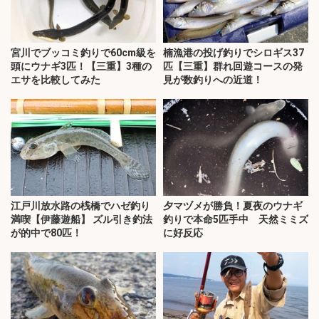
宮川でブッコミ釣りで60cm級を
楠漁港の投げ釣りでシロギス37
頭にウナギ3匹！【三重】3種の
匹【三重】群れ回遊コースの発
エサを比較してみた
見が数釣りへの近道！
江戸川放水路の桟橋でハゼ釣り
夕マヅメが勝負！夏夜のウナギ
満喫【伊藤遊船】 ズル引き釣法
釣りで本命5匹手中 天然ミミズ
が的中で80匹！
に好反応