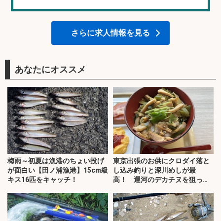
さらに求人情報を見る
あなたにオススメ
梅雨～初夏は漁港のちょい投げ
東京出張のお供にクロダイ落と
が面白い【田ノ浦漁港】15cm級
し込み釣りと深川めしが最
キス16匹をキャッチ！
高！ 運河のデカチヌを狙って
みた