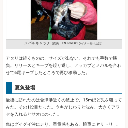
メバルキャッチ
（提供：TSURINEWSライター松田正記）
アタリは続くものの、サイズが出ない。それでも手数で勝
負。リリースとキープを繰り返し、アラカブとメバルを合わ
せて6尾キープしたところで再び移動した。
夏魚登場
最後に訪れたのは合津港近くの波止で、15mほど先を狙って
みた。その1投目だった。ウキがじわりと沈み、大きくアワ
セを入れるとサオにのった。
魚はグイグイ沖に走り、重量感もある。慎重にヤリトリし、