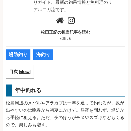
りガイド。最新の釣果情報と魚料理のリ
アル二刀流です。
松田正記の担当記事を読む
×
閉じる
堤防釣り
海釣り
目次
[
show
]
年中釣れる
松島周辺のメバルやアラカブは一年を通して釣れるが、数が
出やすいのは晩春から初夏にかけて。昼夜を問わず、堤防か
ら手軽に狙える。ただ、夜のほうがチヌやスズキなどもくる
ので、楽しみも増す。