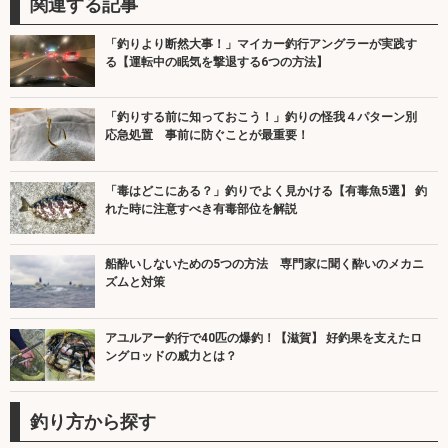
関連する記事
「釣りより断然大事！」マイカー釣行アングラーが実践す
る【運転中の眠気を撃退する6つの方法】
「釣りする前に知っておこう！」釣りの怪我４パターン別
応急処置 事前に防ぐことが最重要！
「毒はどこにある？」釣りでよく見かける【有毒魚5選】 釣
れた時に注意すべき有毒部位を解説
船酔いしないための5つの方法 専門家に聞く酔いのメカニ
ズムと対策
アユルアー釣行で40匹の爆釣！【滋賀】 好釣果を支えたロ
ングロッドの威力とは？
釣り方から探す