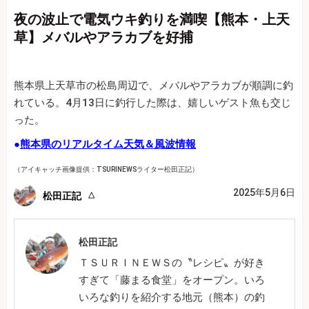
夜の波止で電気ウキ釣りを満喫【熊本・上天
草】メバルやアラカブを好捕
熊本県上天草市の松島周辺で、メバルやアラカブが順調に釣
れている。4月13日に釣行した際は、嬉しいゲスト魚も交じ
った。
●
熊本県のリアルタイム天気＆風波情報
（アイキャッチ画像提供：TSURINEWSライター松田正記）
2025年5月6日
松田正記
松田正記
ＴＳＵＲＩＮＥＷＳの〝レシピ〟が好き
すぎて「藤まる食堂」をオープン。いろ
いろな釣りを紹介する地元（熊本）の釣