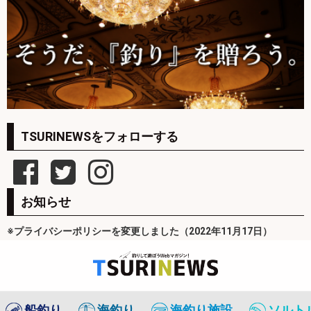
TSURINEWSをフォローする
お知らせ
※プライバシーポリシーを変更しました（2022年11月17日）
船釣り
海釣り
海釣り施設
ソルト