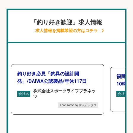
「釣り好き歓迎」求人情報
求人情報を掲載希望の方はコチラ
釣り好き必見「釣具の設計開
福岡「
発」/DAIWA公認製品/年休117日
10時間
株式会社スポーツライフプラネッ
会社名
会社名
ツ
sponsored by 求人ボックス