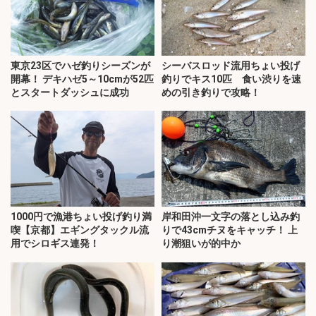
東京23区でハゼ釣りシーズンが
シーバスロッド流用ちょい投げ
開幕！ デキハゼ5～10cmが52匹
釣りでキス10匹 食い渋りを速
とスタートダッシュに成功
めの引き釣りで攻略！
1000円で漁港ちょい投げ釣り満
岸和田沖一文字の落とし込み釣
喫【京都】エギングタックル流
りで43cmチヌをキャッチ！ 上
用でシロギス連発！
り潮狙いが的中か