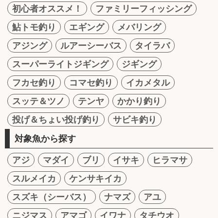
初心者オススメ！
ファミリーフィッシング
鮎トモ釣り
エギング
メバリング
アジング
ルアーシーバス
タイラバ
スーパーライトジギング
ジギング
フカセ釣り
コマセ釣り
イカメタル
スッテ＆ツノ
テンヤ
かかり釣り
投げ＆ちょい投げ釣り
サビキ釣り
対象魚から探す
アジ
マダイ
ブリ
イサキ
ヒラマサ
スルメイカ
ケンサキイカ
スズキ（シーバス）
ナマズ
アユ
ニジマス
アマゴ
イワナ
タチウオ