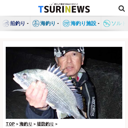
コ
ン
テ
船釣り
海釣り
海釣り施設
ソルト
ン
ツ
へ
ス
キ
ッ
プ
TOP
>
海釣り
>
堤防釣り
>