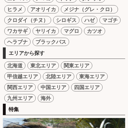
ヒラメ
アオリイカ
メジナ（グレ・クロ）
クロダイ（チヌ）
シロギス
ハゼ
マゴチ
ワカサギ
ヤリイカ
マグロ
カツオ
ヘラブナ
ブラックバス
エリアから探す
北海道
東北エリア
関東エリア
甲信越エリア
北陸エリア
東海エリア
関西エリア
中国エリア
四国エリア
九州エリア
海外
特集