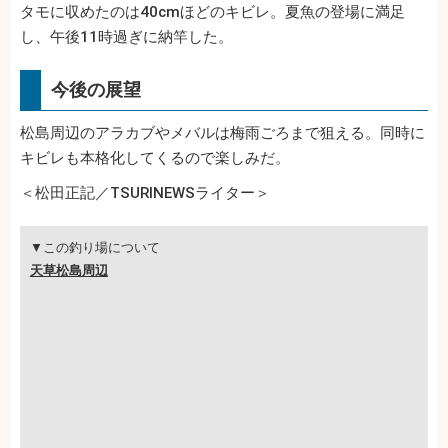
タモに収めたのは40cmほどのキビレ。夏魚の登場に満足
し、午後11時過ぎに納竿した。
今後の展望
松島周辺のアラカブやメバルは梅雨ごろまで狙える。同時に
キビレも本格化してくるので楽しみだ。
＜松田正記／TSURINEWSライター＞
▼この釣り場について
天草松島周辺