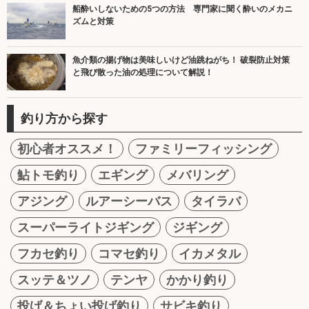
船酔いしないための5つの方法 専門家に聞く酔いのメカニ
ズムと対策
魚介類の揚げ物は美味しいけど油跳ねがち！ 破裂防止対策
と飛び散った油の処理について解説！
釣り方から探す
初心者オススメ！
ファミリーフィッシング
鮎トモ釣り
エギング
メバリング
アジング
ルアーシーバス
タイラバ
スーパーライトジギング
ジギング
フカセ釣り
コマセ釣り
イカメタル
スッテ＆ツノ
テンヤ
かかり釣り
投げ＆ちょい投げ釣り
サビキ釣り