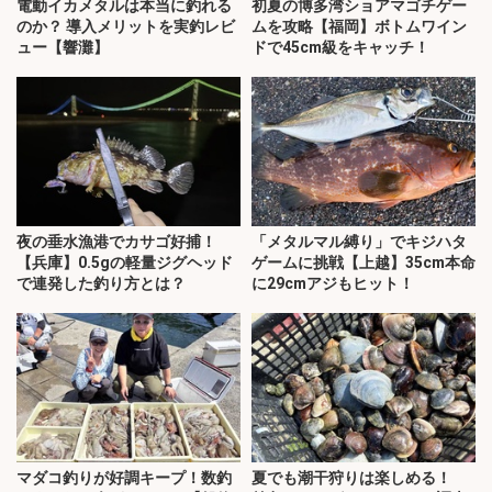
電動イカメタルは本当に釣れる
初夏の博多湾ショアマゴチゲー
のか？ 導入メリットを実釣レビ
ムを攻略【福岡】ボトムワイン
ュー【響灘】
ドで45cm級をキャッチ！
夜の垂水漁港でカサゴ好捕！
「メタルマル縛り」でキジハタ
【兵庫】0.5gの軽量ジグヘッド
ゲームに挑戦【上越】35cm本命
で連発した釣り方とは？
に29cmアジもヒット！
マダコ釣りが好調キープ！数釣
夏でも潮干狩りは楽しめる！