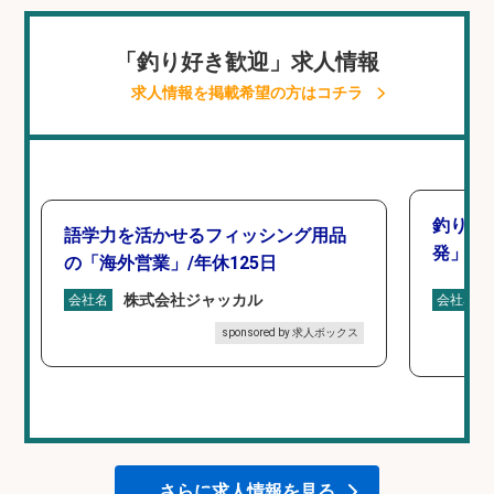
「釣り好き歓迎」求人情報
求人情報を掲載希望の方はコチラ
釣り好
語学力を活かせるフィッシング用品
発」/D
の「海外営業」/年休125日
株式会社ジャッカル
会社名
会社名
sponsored by 求人ボックス
さらに求人情報を見る