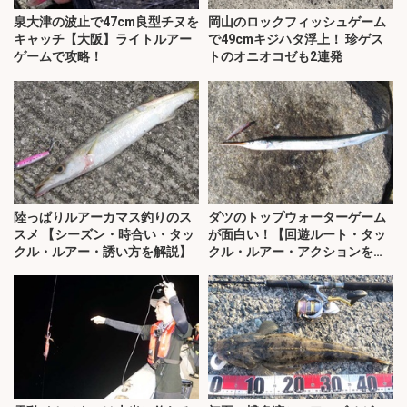
泉大津の波止で47cm良型チヌを
岡山のロックフィッシュゲーム
キャッチ【大阪】ライトルアー
で49cmキジハタ浮上！ 珍ゲス
ゲームで攻略！
トのオニオコゼも2連発
陸っぱりルアーカマス釣りのス
ダツのトップウォーターゲーム
スメ 【シーズン・時合い・タッ
が面白い！【回遊ルート・タッ
クル・ルアー・誘い方を解説】
クル・ルアー・アクションを解
説】