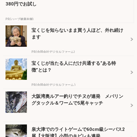
380円でお試し
PR(ハーブ健康本舗)
宝くじを知らないまま買う人ほど、外れ続け
ます
PR(合同会社デジタルファーム)
宝くじが当たる人にだけ共通する“ある特
徴”とは？
PR(合同会社デジタルファーム )
大阪湾奥ルアー釣りでチヌが連発 メバリン
グタックル＆ワームで5尾キャッチ
泉大津でのライトゲームで60cm級シーバス2
尾【大阪湾】小型のキビレも連発