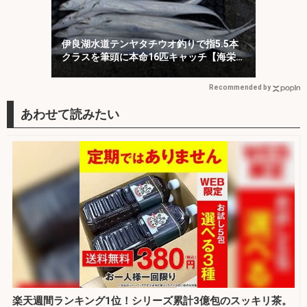
伊良湖水道テンヤタチウオ釣りで指5.5本
クラスを筆頭に本命16匹キャッチ【海栄
丸】
Recommended by
楽天週間ランキング1位！シリーズ累計3億包のスッキリ茶。