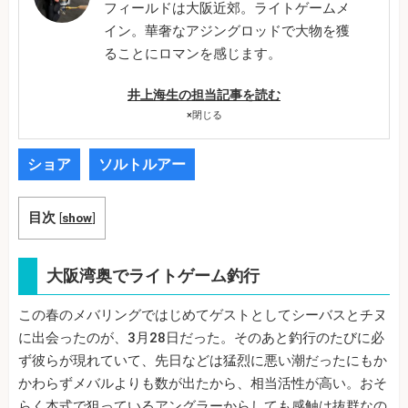
フィールドは大阪近郊。ライトゲームメ
イン。華奢なアジングロッドで大物を獲
ることにロマンを感じます。
井上海生の担当記事を読む
×
閉じる
ショア
ソルトルアー
目次
[
show
]
大阪湾奥でライトゲーム釣行
この春のメバリングではじめてゲストとしてシーバスとチヌ
に出会ったのが、3月28日だった。そのあと釣行のたびに必
ず彼らが現れていて、先日などは猛烈に悪い潮だったにもか
かわらずメバルよりも数が出たから、相当活性が高い。おそ
らく本式で狙っているアングラーからしても感触は抜群なの