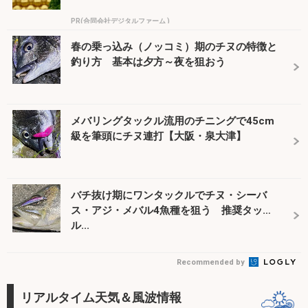
PR(合同会社デジタルファーム )
春の乗っ込み（ノッコミ）期のチヌの特徴と
釣り方 基本は夕方～夜を狙おう
メバリングタックル流用のチニングで45cm
級を筆頭にチヌ連打【大阪・泉大津】
バチ抜け期にワンタックルでチヌ・シーバ
ス・アジ・メバル4魚種を狙う 推奨タック
ル...
Recommended by
リアルタイム天気＆風波情報