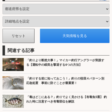
関連する記事
「釣りより断然大事！」マイカー釣行アングラーが実践す
る【運転中の眠気を撃退する6つの方法】
「釣りする前に知っておこう！」釣りの怪我４パターン別
応急処置 事前に防ぐことが最重要！
「毒はどこにある？」釣りでよく見かける【有毒魚5選】 釣
れた時に注意すべき有毒部位を解説