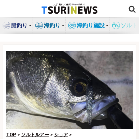
コ
ン
テ
船釣り
海釣り
海釣り施設
ソルト
ン
ツ
へ
ス
キ
ッ
プ
TOP
>
ソルトルアー
>
ショア
>