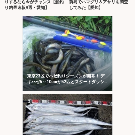
りするなら今がチャンス【船釣
前島でハマグリ＆アサリを調査
り釣果速報9選・愛知】
してみた【愛知】
東京23区でハゼ釣りシーズンが開幕！ デ
キハゼ5～10cmが52匹とスタートダッシ
ュに成功