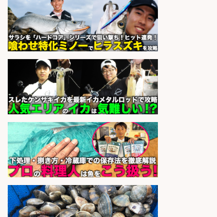
sponsored by 求人ボックス
レジ打ち/日払いOK/おさかなの三枚
おろし/新潟県/小千谷市
株式会社G&G
会社名
sponsored by 求人ボックス
和食, 日本料理・懐石料理/店長・店
長候補/ライブ感が満載!魚の価値を
上げ、食とエンタメで地域を元気に!
店長候補募集
魚と肴 いとおかし 魚と肴 いとお
会社名
かし
sponsored by 求人ボックス
さらに求人情報を見る