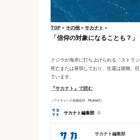
TOP
>
その他
>
サカナト
>
「信仰の対象になることも？」
クジラが海岸に打ち上げられる「ストラン
死亡または衰弱しており、生還は困難。巨
ています。
『サカナト』で読む
（アイキャッチ画像提供：PhotoAC）
サカナト編集部
サカナト編集部