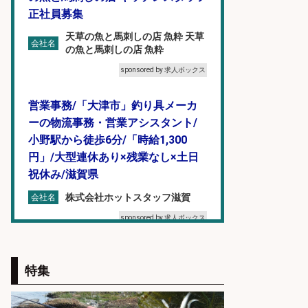
正社員募集
天草の魚と馬刺しの店 魚粋 天草
会社名
の魚と馬刺しの店 魚粋
sponsored by 求人ボックス
営業事務/「大津市」釣り具メーカ
ーの物流事務・営業アシスタント/
小野駅から徒歩6分/「時給1,300
円」/大型連休あり×残業なし×土日
祝休み/滋賀県
株式会社ホットスタッフ滋賀
会社名
sponsored by 求人ボックス
精肉・青果・鮮魚販売/「志布志
特集
市」「時給1,150円〜」志布志駅か
ら車5分/お魚のカットや商品の陳列
業務/残業少なめ×車通勤OK×時間選