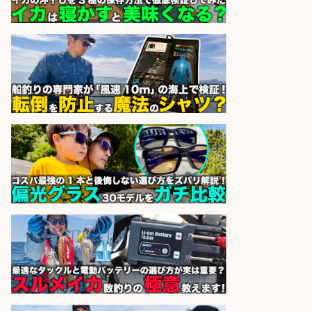
株式会社ホットスタッフ鹿児島
会社名
sponsored by 求人ボックス
精肉・青果・鮮魚販売/「志布志
市」お魚のカットや商品の陳列業
務/「時給1,150円〜」/時間選べる×
未経験歓迎×残業少なめ/鹿児島県/
志布志市
株式会社ホットスタッフ鹿児島
会社名
sponsored by 求人ボックス
コンビニ/広島県/調理なし・軽作業
スタート お魚のパック詰め 品出し/
週4日から勤務OK/希望休が取得で
きる
株式会社ホットスタッフ五日市
会社名