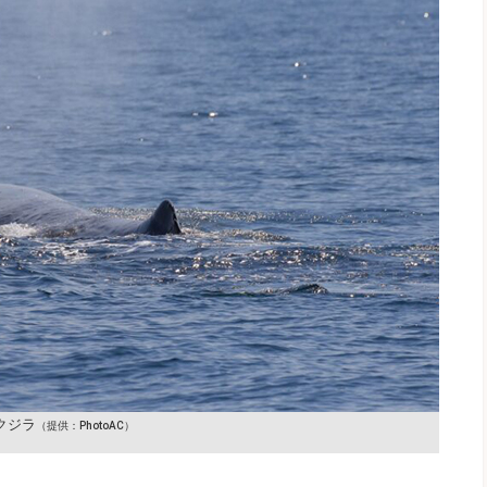
クジラ
（提供：PhotoAC）