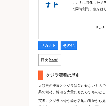
サカナに特化したメ
で同時創刊。魚をは
サカナ
サカナト
その他
目次
[
show
]
クジラ漂着の歴史
人類史の発展とクジラは欠かせないもので
具の素材、鯨油を大量にもたらすものとし
実際にクジラの骨や歯が各地の遺跡から見