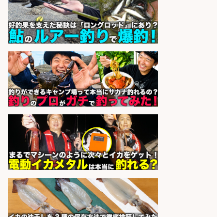
べる/鹿児島県/志布志市
株式会社ホットスタッフ鹿児島
会社名
sponsored by 求人ボックス
日払いOKで即日収入/製造スタッフ/
「堺市堺区」「時給1,600円」入社
祝金10万円/自転車部品や釣り具の
組立/堺市堺区の工場/未経験歓迎
パーソルファクトリーパートナ
会社名
ーズ株式会社
sponsored by 求人ボックス
精肉・青果・鮮魚販売/「志布志
市」「時給1,150円〜」志布志市周
辺でお魚のカットや商品の陳列スタ
ッフ/未経験歓迎×残業少なめ×車通
勤OK/鹿児島県/志布志市