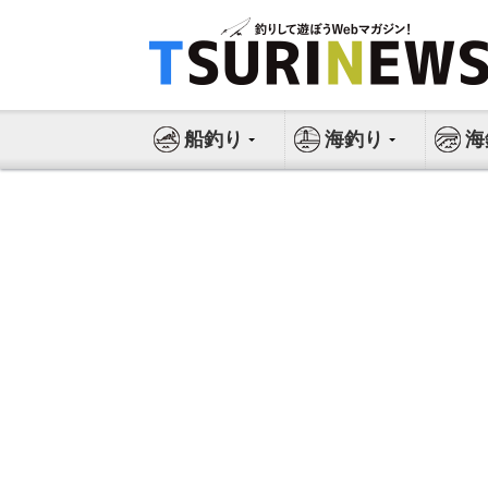
コ
ン
テ
ン
ツ
船釣り
海釣り
海
へ
ス
キ
ッ
プ