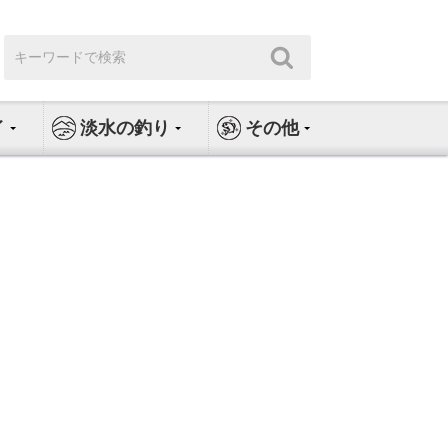
検
検
索:
索
イ
淡水の釣り
その他