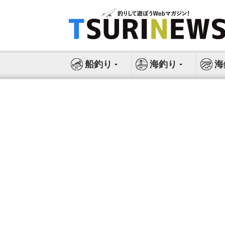
コ
ン
テ
ン
ツ
船釣り
海釣り
海
へ
ス
キ
ッ
プ