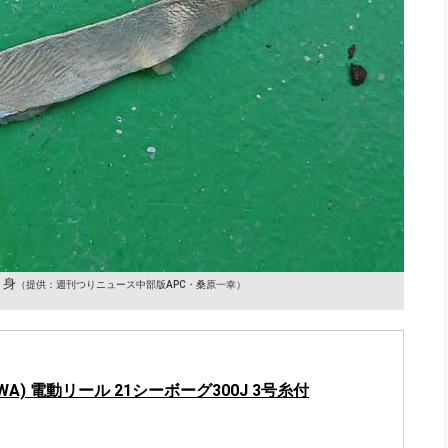
り身
（提供：週刊つりニュース中部版APC・桑原一幸）
WA) 電動リール 21シーボーグ300J 3号糸付