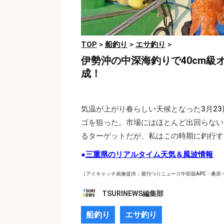
TOP
>
船釣り
>
エサ釣り
>
伊勢沖の中深海釣りで40cm
成！
気温が上がり春らしい天候となった3月2
ゴを狙った。市場にはほとんど出回らない
るターゲットだが、私はこの時期に釣行す
●
三重県のリアルタイム天気＆風波情報
（アイキャッチ画像提供：週刊つりニュース中部版APC・桑原
TSURINEWS編集部
船釣り
エサ釣り