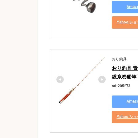
Ama
Yahoo!
おり釣具
おり釣具 青
総糸巻船竿 シ
ori-205f73
Ama
Yahoo!