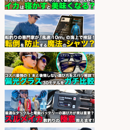
sponsored by 求人ボックス
仕分け・シール貼り/釣り具などの
出荷作業/兵庫県/神戸市北区
UTエージェント株式会社
会社名
sponsored by 求人ボックス
精肉・青果・鮮魚販売/「志布志
市」お魚のカットや商品の陳列スタ
ッフ/志布志市/「時給1,150円〜」/
未経験歓迎×残業少なめ×車通勤OK/
鹿児島県
株式会社ホットスタッフ鹿児島
会社名
sponsored by 求人ボックス
製造「組立・加工」/釣り具部品の