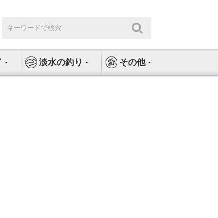
検
検
索:
索
イ
淡水の釣り
その他