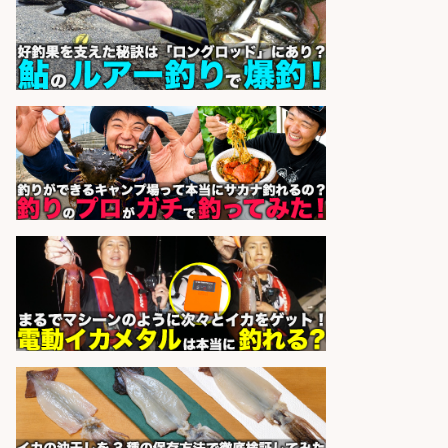
酒場あらかぶ 酒場あらかぶ
会社名
sponsored by 求人ボックス
精肉・青果・鮮魚販売/「志布志
市」お魚のカットや商品の陳列業
務/「時給1,150円〜」/時間選べる×
未経験歓迎×残業少なめ/鹿児島県/
志布志市
株式会社ホットスタッフ鹿児島
会社名
sponsored by 求人ボックス
和食, 日本料理・懐石料理/店長・店
長候補/旬と手作りにこだわる!さか
なの価値を上げ、地域を元気に!店長
候補募集
博多 華吉 博多 華吉
会社名