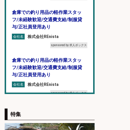
倉庫での釣り用品の軽作業スタッ
フ/未経験歓迎/交通費支給/制服貸
与/正社員登用あり
株式会社REnista
会社名
sponsored by 求人ボックス
倉庫での釣り用品の軽作業スタッ
フ/未経験歓迎/交通費支給/制服貸
与/正社員登用あり
株式会社REnista
会社名
sponsored by 求人ボックス
和食, 日本料理・懐石料理/店長・店
特集
長候補/本物を知る大人の隠れ家!魚
の価値を上げ、地域を元気に!店長候
補募集