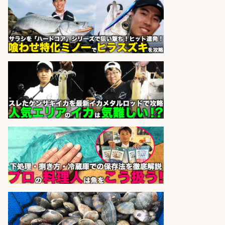
製造企業にてNC旋盤加工機の操作
日勤寮完備
フジアルテ株式会社
会社名
sponsored by 求人ボックス
さらに求人情報を見る