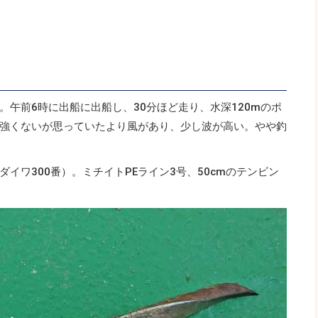
午前6時に出船に出船し、30分ほど走り、水深120mのポ
強くないが思っていたより風があり、少し波が高い。やや釣
イワ300番）。ミチイトPEライン3号、50cmのテンビン