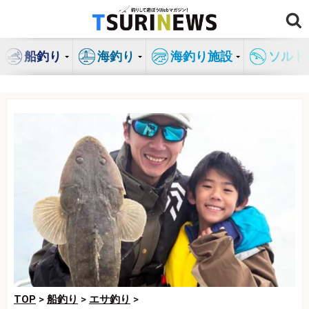
コ
ン
テ
船釣り
海釣り
海釣り施設
ソルト
ン
ツ
へ
ス
キ
ッ
プ
TOP
>
船釣り
>
エサ釣り
>