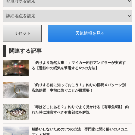
関連する記事
「釣りより断然大事！」マイカー釣行アングラーが実践す
る【運転中の眠気を撃退する6つの方法】
「釣りする前に知っておこう！」釣りの怪我４パターン別
応急処置 事前に防ぐことが最重要！
「毒はどこにある？」釣りでよく見かける【有毒魚5選】 釣
れた時に注意すべき有毒部位を解説
船酔いしないための5つの方法 専門家に聞く酔いのメカニ
ズムと対策