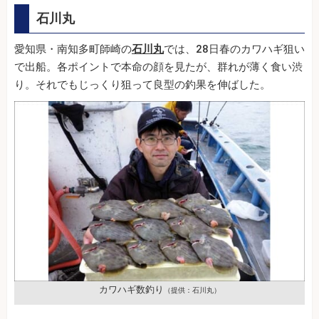
石川丸
愛知県・南知多町師崎の
石川丸
では、28日春のカワハギ狙い
で出船。各ポイントで本命の顔を見たが、群れが薄く食い渋
り。それでもじっくり狙って良型の釣果を伸ばした。
カワハギ数釣り
（提供：石川丸）