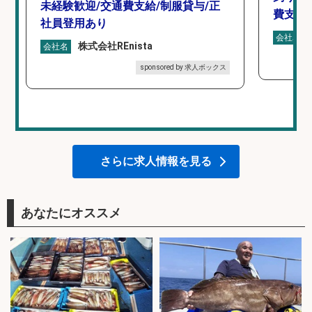
未経験歓迎/交通費支給/制服貸与/正
費支給
社員登用あり
会社名
株式会社REnista
会社名
sponsored by 求人ボックス
さらに求人情報を見る
あなたにオススメ