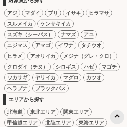
対象魚から探す
アジ
マダイ
ブリ
イサキ
ヒラマサ
スルメイカ
ケンサキイカ
スズキ（シーバス）
ナマズ
アユ
ニジマス
アマゴ
イワナ
タチウオ
ヒラメ
アオリイカ
メジナ（グレ・クロ）
クロダイ（チヌ）
シロギス
ハゼ
マゴチ
ワカサギ
ヤリイカ
マグロ
カツオ
ヘラブナ
ブラックバス
エリアから探す
北海道
東北エリア
関東エリア
甲信越エリア
北陸エリア
東海エリア