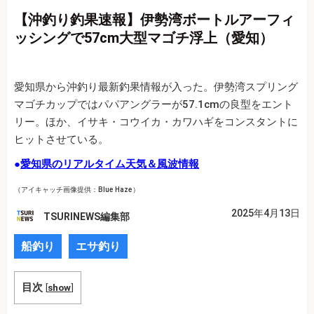
【沖釣り釣果速報】伊勢湾ボートルアーフィ
ッシングで57cm大型マゴチ浮上（愛知）
愛知県から沖釣り最新釣果情報が入った。伊勢湾スプリング
マゴチカップではパパアングラーが57.1cmの良型をエント
リー。ほか、イサキ・コウイカ・カワハギをコンスタントに
ヒットさせている。
●
愛知県のリアルタイム天気＆風波情報
（アイキャッチ画像提供：Blue Haze）
2025年4月13日
TSURINEWS編集部
船釣り
エサ釣り
目次
[
show
]