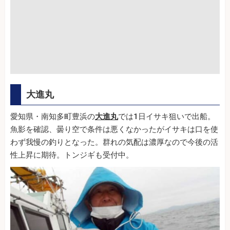
大進丸
愛知県・南知多町豊浜の
大進丸
では1日イサキ狙いで出船。
魚影を確認、曇り空で条件は悪くなかったがイサキは口を使
わず我慢の釣りとなった。群れの気配は濃厚なので今後の活
性上昇に期待。トンジギも受付中。