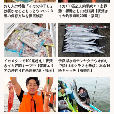
釣り人の特権『イカの沖干し』
イカ100匹超え釣果続々！玄界
は寝かせるともっとウマい？ 3
灘・響灘ともに絶好調【夜焚き
種の保存方法を徹底検証
イカ釣果速報20選・福岡】
イカメタルで100尾超え！夜焚
伊良湖水道テンヤタチウオ釣り
きイカ好調キープ中【響灘エリ
で指5.5本クラスを筆頭に本命16
アの沖釣り釣果速報7選・福岡】
匹キャッチ【海栄丸】