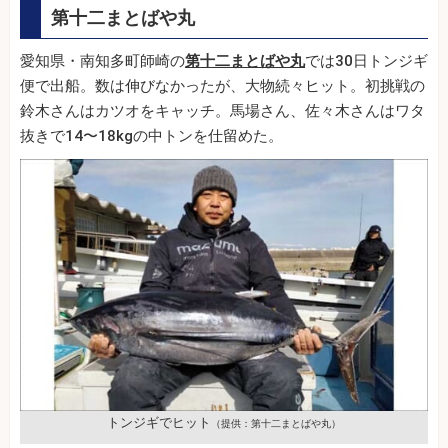
第十二まとばや丸
愛知県・南知多町師崎の
第十二まとばや丸
では30日トンジギ
便で出船。数は伸びなかったが、大物続々ヒット。初挑戦の
鈴木さんはカツオをキャッチ。馬場さん、佐々木さんはワタ
抜きで14〜18kgの中トンを仕留めた。
トンジギでヒット
（提供：第十二まとばや丸）