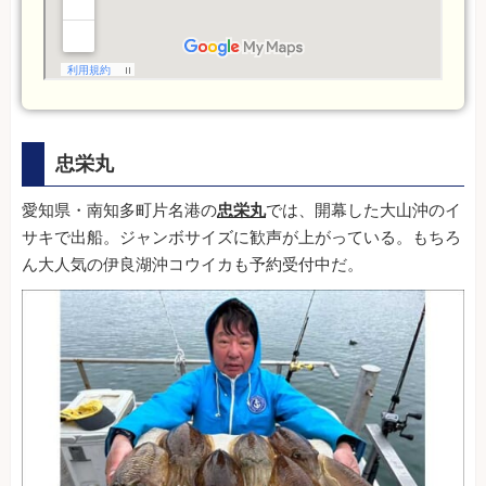
忠栄丸
愛知県・南知多町片名港の
忠栄丸
では、開幕した大山沖のイ
サキで出船。ジャンボサイズに歓声が上がっている。もちろ
ん大人気の伊良湖沖コウイカも予約受付中だ。