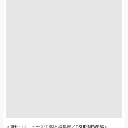
＜週刊つりニュース中部版 編集部／TSURINEWS編＞