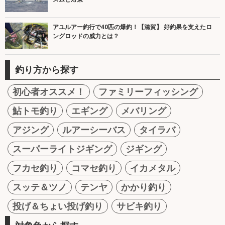
アユルアー釣行で40匹の爆釣！【滋賀】 好釣果を支えたロ
ングロッドの威力とは？
釣り方から探す
初心者オススメ！
ファミリーフィッシング
鮎トモ釣り
エギング
メバリング
アジング
ルアーシーバス
タイラバ
スーパーライトジギング
ジギング
フカセ釣り
コマセ釣り
イカメタル
スッテ＆ツノ
テンヤ
かかり釣り
投げ＆ちょい投げ釣り
サビキ釣り