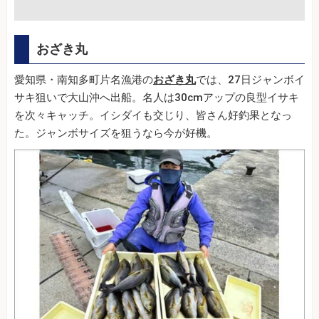
おざき丸
愛知県・南知多町片名漁港の
おざき丸
では、27日ジャンボイ
サキ狙いで大山沖へ出船。名人は30cmアップの良型イサキ
を次々キャッチ。イシダイも交じり、皆さん好釣果となっ
た。ジャンボサイズを狙うなら今が好機。