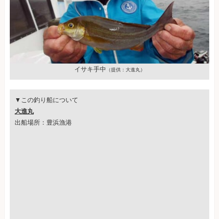
イサキ手中
（提供：大進丸）
▼この釣り船について
大進丸
出船場所：豊浜漁港