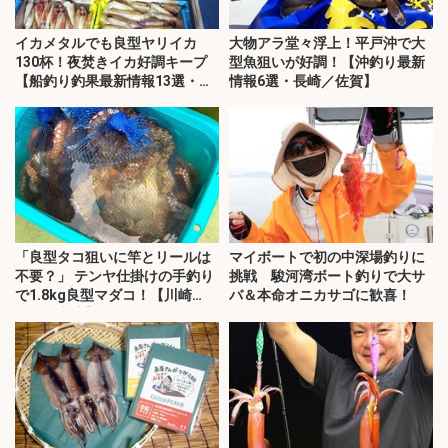
イカメタルでも良型ヤリイカ
大物アラ堂々浮上！平戸沖で大
130杯！夜焚きイカ好調キープ
型魚狙いが好調！【沖釣り最新
【船釣り釣果最新情報13選・玄
情報6選・長崎／佐賀】
界灘】
「良型タコ狙いに竿とリールは
マイボートで初の中深場釣りに
不要？」 テンヤ仕掛けの手釣り
挑戦 駿河湾ボート釣りで大サ
で1.8kg良型マダコ！【川崎
バ＆本命オニカサゴに歓喜！
丸・東京湾】