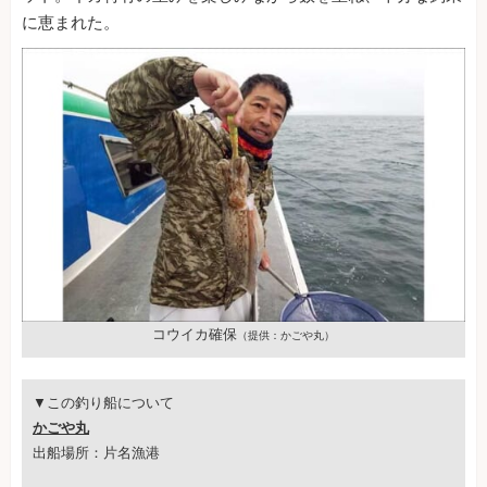
に恵まれた。
コウイカ確保
（提供：かごや丸）
▼この釣り船について
かごや丸
出船場所：片名漁港