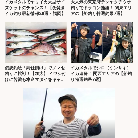
イカメタルでヤリイカ大型サイ
大人気の東京湾テンヤタチウオ
ズゲットのチャンス！【夜焚き
釣りでドラゴン捕獲！ 関東エリ
イカ釣り最新情報20選・福岡】
アの【船釣り特選釣果7選】
伝統釣法「高仕掛け」でノマセ
イカメタルでシロ（ケンサキ）
釣りに挑戦！【加太】 イワシ付
イカ連発！ 関西エリアの【船釣
けに苦戦も本命マダイをキャッ
り特選釣果7選】
チ！