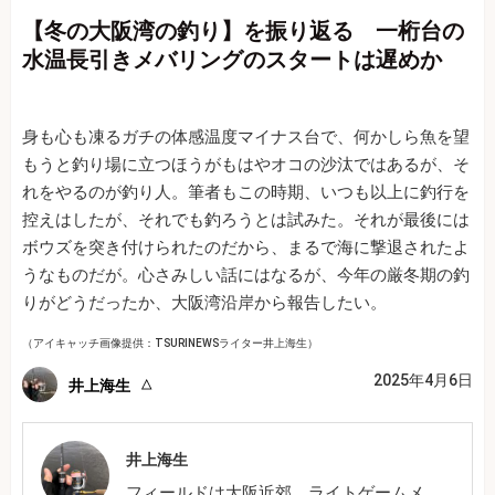
【冬の大阪湾の釣り】を振り返る 一桁台の
水温長引きメバリングのスタートは遅めか
身も心も凍るガチの体感温度マイナス台で、何かしら魚を望
もうと釣り場に立つほうがもはやオコの沙汰ではあるが、そ
れをやるのが釣り人。筆者もこの時期、いつも以上に釣行を
控えはしたが、それでも釣ろうとは試みた。それが最後には
ボウズを突き付けられたのだから、まるで海に撃退されたよ
うなものだが。心さみしい話にはなるが、今年の厳冬期の釣
りがどうだったか、大阪湾沿岸から報告したい。
（アイキャッチ画像提供：TSURINEWSライター井上海生）
2025年4月6日
井上海生
井上海生
フィールドは大阪近郊。ライトゲームメ