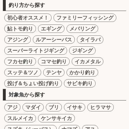
釣り方から探す
初心者オススメ！
ファミリーフィッシング
鮎トモ釣り
エギング
メバリング
アジング
ルアーシーバス
タイラバ
スーパーライトジギング
ジギング
フカセ釣り
コマセ釣り
イカメタル
スッテ＆ツノ
テンヤ
かかり釣り
投げ＆ちょい投げ釣り
サビキ釣り
対象魚から探す
アジ
マダイ
ブリ
イサキ
ヒラマサ
スルメイカ
ケンサキイカ