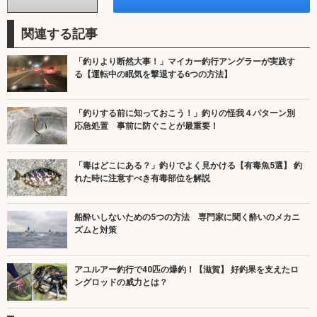
関連する記事
「釣りより断然大事！」マイカー釣行アングラーが実践す
る【運転中の眠気を撃退する6つの方法】
「釣りする前に知っておこう！」釣りの怪我４パターン別
応急処置 事前に防ぐことが最重要！
「毒はどこにある？」釣りでよく見かける【有毒魚5選】 釣
れた時に注意すべき有毒部位を解説
船酔いしないための5つの方法 専門家に聞く酔いのメカニ
ズムと対策
アユルアー釣行で40匹の爆釣！【滋賀】 好釣果を支えたロ
ングロッドの威力とは？