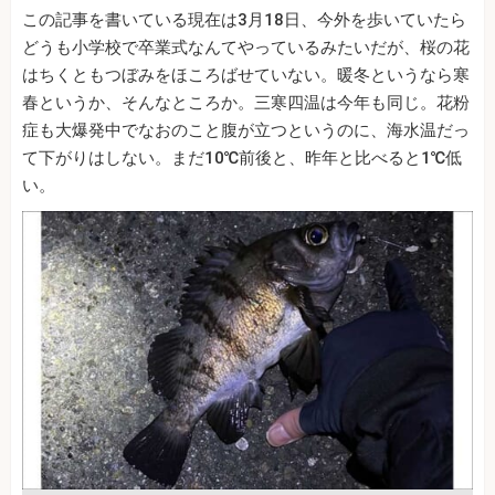
この記事を書いている現在は3月18日、今外を歩いていたら
どうも小学校で卒業式なんてやっているみたいだが、桜の花
はちくともつぼみをほころばせていない。暖冬というなら寒
春というか、そんなところか。三寒四温は今年も同じ。花粉
症も大爆発中でなおのこと腹が立つというのに、海水温だっ
て下がりはしない。まだ10℃前後と、昨年と比べると1℃低
い。