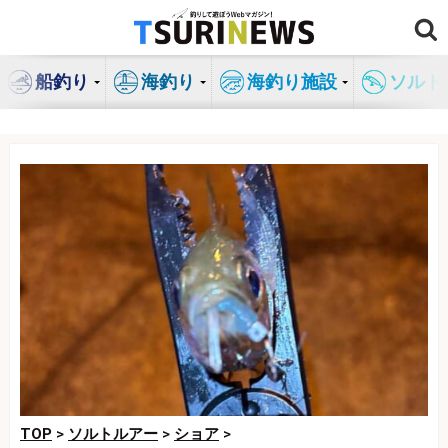
コ
ン
テ
船釣り
海釣り
海釣り施設
ソルト
ン
ツ
へ
ス
キ
ッ
プ
TOP
>
ソルトルアー
>
ショア
>