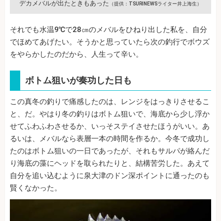
デカメバルが出たときもあった
（提供：TSURINEWSライター井上海生）
それでも水温9℃で28㎝のメバルをひねり出した私を、自分
でほめてあげたい。そうかと思っていたら次の釣行でボウズ
をやらかしたのだから、人生って辛い。
ボトム狙いが奏功した日も
この真冬の釣りで痛感したのは、レンジをはっきりさせるこ
と、だ。やはり冬の釣りはボトム狙いで、海底から少し浮か
せてふわふわさせるか、いっそステイさせたほうがいい。あ
るいは、メバルなら表層一本の時間を作るか。今冬で成功し
たのはボトム狙いの一日であったが、それもサルパが絡んだ
り海底の藻にヘッドを取られたりと、結構苦労した。あえて
自分を追い込むように泉大津のドン深ポイントに通ったのも
賢くなかった。