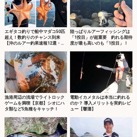
エギタコ釣りで船中マダコ50匹
陸っぱりルアーフィッシングは
超え！数釣りのチャンス到来
「1投目」が超重要 釣れる期待
【沖のルアー釣果速報12選・愛
度が最も高いのも「1投目」！
知・三重】
漁港周辺の浅場でライトロック
電動イカメタルは本当に釣れる
ゲームを満喫【京都】シオにハ
のか？ 導入メリットを実釣レビ
タ類など5魚種をキャッチ！
ュー【響灘】