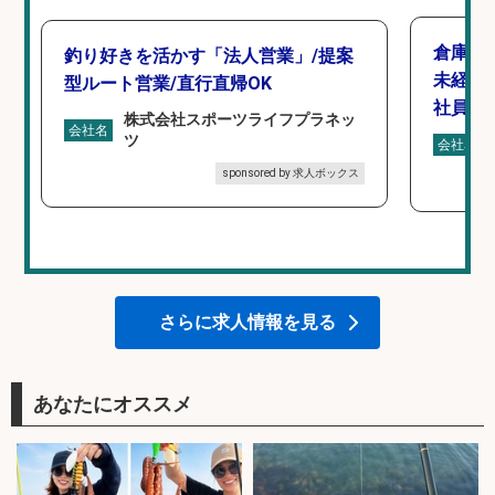
倉庫で
釣り好きを活かす「法人営業」/提案
未経験
型ルート営業/直行直帰OK
社員登
株式会社スポーツライフプラネッ
会社名
ツ
会社名
sponsored by 求人ボックス
さらに求人情報を見る
あなたにオススメ