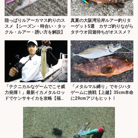
陸っぱりルアーカマス釣りのス
真夏の大阪湾沿岸ルアー釣りタ
スメ 【シーズン・時合い・タッ
ーゲット5選 カサゴ釣りながら
クル・ルアー・誘い方を解説】
タチウオ回遊待ちがオススメ？
「テクニカルなゲームでこそ威
「メタルマル縛り」でキジハタ
力発揮！」最新イカメタルロッ
ゲームに挑戦【上越】35cm本命
ドでケンサキイカを攻略【福
に29cmアジもヒット！
井】