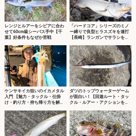
レンジとルアーをシビアに合わ
「ハードコア」シリーズのミノ
せて60cm級シーバス手中【千
ー縛りで良型ヒラスズキを連打
葉】好条件もなぜか苦戦
【長崎】ランガンでサラシを攻
略！
ケンサキイカ狙いのイカメタル
ダツのトップウォーターゲーム
入門 【魅力・タックル・仕掛
が面白い！【回遊ルート・タッ
け・釣り方・持ち帰り方を解
クル・ルアー・アクションを解
説】
説】