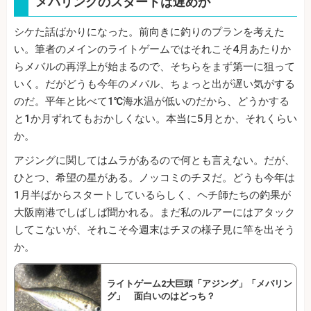
メバリングのスタートは遅めか
シケた話ばかりになった。前向きに釣りのプランを考えた
い。筆者のメインのライトゲームではそれこそ4月あたりか
らメバルの再浮上が始まるので、そちらをまず第一に狙って
いく。だがどうも今年のメバル、ちょっと出が遅い気がする
のだ。平年と比べて1℃海水温が低いのだから、どうかする
と1か月ずれてもおかしくない。本当に5月とか、それくらい
か。
アジングに関してはムラがあるので何とも言えない。だが、
ひとつ、希望の星がある。ノッコミのチヌだ。どうも今年は
1月半ばからスタートしているらしく、ヘチ師たちの釣果が
大阪南港でしばしば聞かれる。まだ私のルアーにはアタック
してこないが、それこそ今週末はチヌの様子見に竿を出そう
か。
ライトゲーム2大巨頭「アジング」「メバリン
グ」 面白いのはどっち？