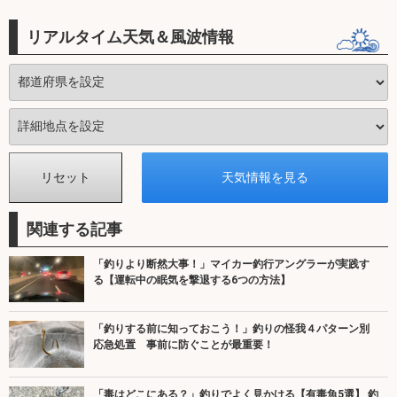
リアルタイム天気＆風波情報
関連する記事
「釣りより断然大事！」マイカー釣行アングラーが実践す
る【運転中の眠気を撃退する6つの方法】
「釣りする前に知っておこう！」釣りの怪我４パターン別
応急処置 事前に防ぐことが最重要！
「毒はどこにある？」釣りでよく見かける【有毒魚5選】 釣