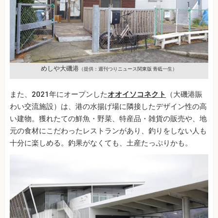
めしや大磯港
（提供：週刊つりニュース関東版 青砥一生）
また、2021年にオープンした
オオイソコネクト
（大磯港賑
わい交流施設）は、港の水揚げ場に隣接したデザイン性の高
い建物。獲れたての鮮魚・野菜、特産品・雑貨の販売や、地
元の食材にこだわったレストランがあり、釣りをしない人も
十分に楽しめる。釣果がなくても、土産たっぷりかも。