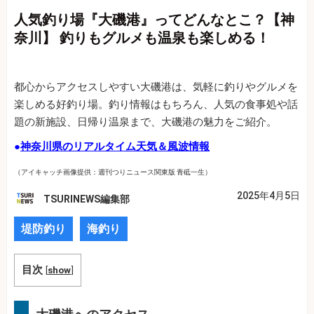
人気釣り場『大磯港』ってどんなとこ？【神
奈川】 釣りもグルメも温泉も楽しめる！
都心からアクセスしやすい大磯港は、気軽に釣りやグルメを
楽しめる好釣り場。釣り情報はもちろん、人気の食事処や話
題の新施設、日帰り温泉まで、大磯港の魅力をご紹介。
●
神奈川県のリアルタイム天気＆風波情報
（アイキャッチ画像提供：週刊つりニュース関東版 青砥一生）
2025年4月5日
TSURINEWS編集部
堤防釣り
海釣り
目次
[
show
]