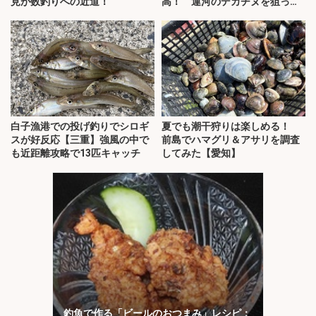
見が数釣りへの近道！
高！ 運河のデカチヌを狙って
みた
白子漁港での投げ釣りでシロギ
夏でも潮干狩りは楽しめる！
スが好反応【三重】強風の中で
前島でハマグリ＆アサリを調査
も近距離攻略で13匹キャッチ
してみた【愛知】
釣魚で作る「ビールのおつまみ」レシピ：