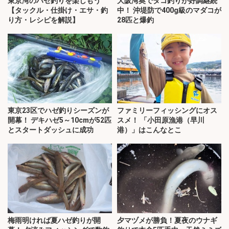
東京湾のハゼ釣りを楽しもう
大阪湾奥でタコ釣りが好調継続
【タックル・仕掛け・エサ・釣
中！ 沖堤防で400g級のマダコが
り方・レシピを解説】
28匹と爆釣
東京23区でハゼ釣りシーズンが
ファミリーフィッシングにオス
開幕！ デキハゼ5～10cmが52匹
スメ！ 「小田原漁港（早川
とスタートダッシュに成功
港）」はこんなとこ
梅雨明ければ夏ハゼ釣りが開
夕マヅメが勝負！夏夜のウナギ