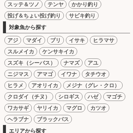
スッテ＆ツノ
テンヤ
かかり釣り
投げ＆ちょい投げ釣り
サビキ釣り
対象魚から探す
アジ
マダイ
ブリ
イサキ
ヒラマサ
スルメイカ
ケンサキイカ
スズキ（シーバス）
ナマズ
アユ
ニジマス
アマゴ
イワナ
タチウオ
ヒラメ
アオリイカ
メジナ（グレ・クロ）
クロダイ（チヌ）
シロギス
ハゼ
マゴチ
ワカサギ
ヤリイカ
マグロ
カツオ
ヘラブナ
ブラックバス
エリアから探す