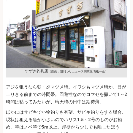
すずき釣具店
（提供：週刊つりニュース関東版 青砥一生）
アジを狙うなら朝・夕マヅメ時。イワシもマヅメ時か、日が
上りきる前までの時間帯。回遊性なのでコマセを撒いて1～2
時間は粘ってみたいが、晴天時の日中は期待薄。
ほかにはサビキで小物釣りも有望。サビキ釣りをする場合、
現状は狙える魚が小さいのでハリス1.5～2号のものがお勧
め。竿はノベ竿で5m以上。岸壁から少しでも離したほう