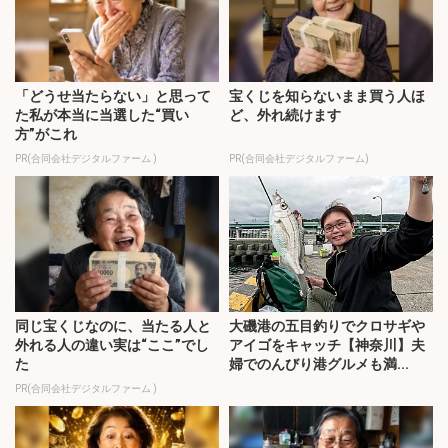
「どうせ当たらない」と思って
宝くじを知らないまま買う人ほ
た私が本当に当選した“買い
ど、外れ続けます
方”がこれ
PR(合同会社デジタルファーム )
PR(合同会社デジタルファーム)
同じ宝くじなのに、当たる人と
大磯港の五目釣りでクロサギや
外れる人の違い実は“ここ”でし
アイゴをキャッチ【神奈川】夫
た
婦でのんびり港グルメも満...
PR(合同会社デジタルファーム )