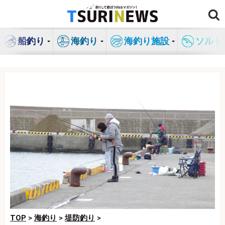
コ
ン
テ
船釣り
海釣り
海釣り施設
ソルト
ン
ツ
へ
ス
キ
ッ
プ
TOP
>
海釣り
>
堤防釣り
>