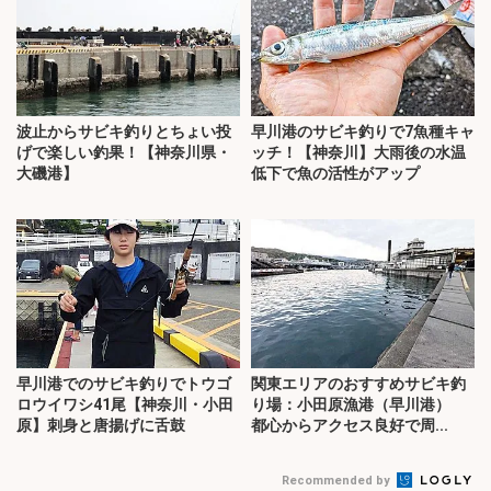
波止からサビキ釣りとちょい投
早川港のサビキ釣りで7魚種キャ
げで楽しい釣果！【神奈川県・
ッチ！【神奈川】大雨後の水温
大磯港】
低下で魚の活性がアップ
早川港でのサビキ釣りでトウゴ
関東エリアのおすすめサビキ釣
ロウイワシ41尾【神奈川・小田
り場：小田原漁港（早川港）
原】刺身と唐揚げに舌鼓
都心からアクセス良好で周...
Recommended by