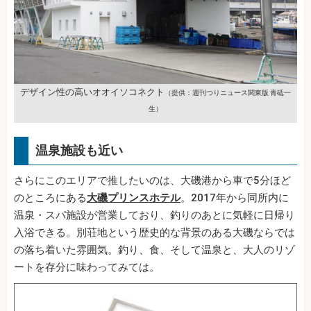
デザイン性の高いオオイソコネクト
（提供：週刊つりニュース関東版 青砥一
生）
温泉施設も近い
さらにこのエリアで推したいのは、大磯港から車で5分ほど
のところにある
大磯プリンスホテル
。2017年から同所内に
温泉・スパ施設が営業しており、釣りのあとに気軽に日帰り
入浴できる。別荘地という歴史的な背景のある大磯ならでは
の落ち着いた雰囲気。釣り、食、そして温泉と、大人のリゾ
ートを存分に味わってみては。