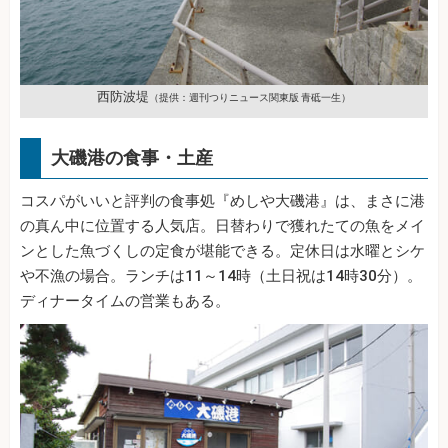
西防波堤
（提供：週刊つりニュース関東版 青砥一生）
大磯港の食事・土産
コスパがいいと評判の食事処『めしや大磯港』は、まさに港
の真ん中に位置する人気店。日替わりで獲れたての魚をメイ
ンとした魚づくしの定食が堪能できる。定休日は水曜とシケ
や不漁の場合。ランチは11～14時（土日祝は14時30分）。
ディナータイムの営業もある。