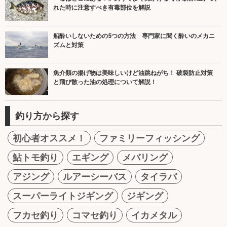
れた時に注意すべき有毒部位を解説
船酔いしないための5つの方法 専門家に聞く酔いのメカニ
ズムと対策
魚介類の揚げ物は美味しいけど油跳ねがち！ 破裂防止対策
と飛び散った油の処理について解説！
釣り方から探す
初心者オススメ！
ファミリーフィッシング
鮎トモ釣り
エギング
メバリング
アジング
ルアーシーバス
タイラバ
スーパーライトジギング
ジギング
フカセ釣り
コマセ釣り
イカメタル