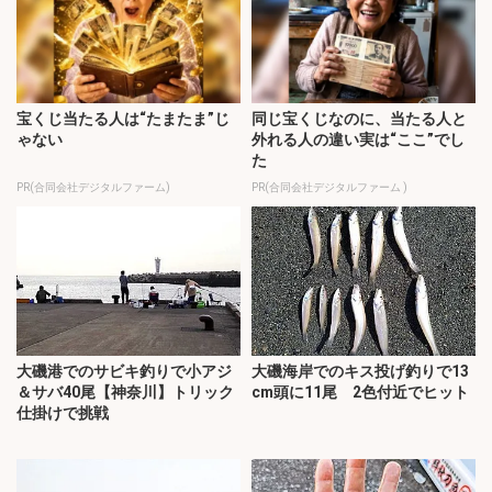
宝くじ当たる人は“たまたま”じ
同じ宝くじなのに、当たる人と
ゃない
外れる人の違い実は“ここ”でし
た
PR(合同会社デジタルファーム)
PR(合同会社デジタルファーム )
大磯港でのサビキ釣りで小アジ
大磯海岸でのキス投げ釣りで13
＆サバ40尾【神奈川】トリック
cm頭に11尾 2色付近でヒット
仕掛けで挑戦