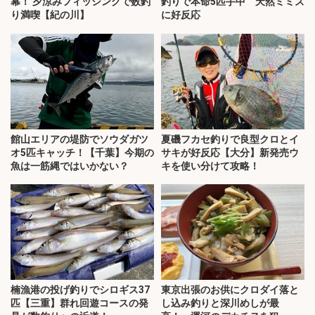
幕！ 夕涼みフィッシングで数釣
釣りで本命5匹手中 天然ミミズ
り満喫【紀の川】
に好反応
館山エリアの堤防でソウダガツ
夏磯フカセ釣りで良型クロとイ
オ5匹キャッチ！【千葉】今期の
サキが好反応【大分】新発売ウ
魚は一筋縄ではいかない？
キを使い分けて攻略！
楠漁港の投げ釣りでシロギス37
東京出張のお供にクロダイ落と
匹【三重】群れ回遊コースの発
し込み釣りと深川めしが最