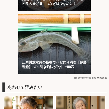
ヒラの揚げ身 つなぎは少なめに！
江戸川放水路の桟橋でハゼ釣り満喫【伊藤
遊船】 ズル引き釣法が的中で80匹！
Recommended by