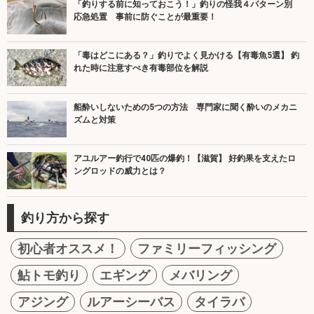
「釣りする前に知っておこう！」釣りの怪我４パターン別
応急処置 事前に防ぐことが最重要！
「毒はどこにある？」釣りでよく見かける【有毒魚5選】 釣
れた時に注意すべき有毒部位を解説
船酔いしないための5つの方法 専門家に聞く酔いのメカニ
ズムと対策
アユルアー釣行で40匹の爆釣！【滋賀】 好釣果を支えたロ
ングロッドの威力とは？
釣り方から探す
初心者オススメ！
ファミリーフィッシング
鮎トモ釣り
エギング
メバリング
アジング
ルアーシーバス
タイラバ