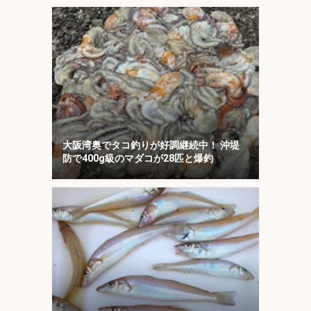
大阪湾奥でタコ釣りが好調継続中！ 沖堤
防で400g級のマダコが28匹と爆釣