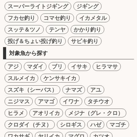
スーパーライトジギング
ジギング
フカセ釣り
コマセ釣り
イカメタル
スッテ＆ツノ
テンヤ
かかり釣り
投げ＆ちょい投げ釣り
サビキ釣り
対象魚から探す
アジ
マダイ
ブリ
イサキ
ヒラマサ
スルメイカ
ケンサキイカ
スズキ（シーバス）
ナマズ
アユ
ニジマス
アマゴ
イワナ
タチウオ
ヒラメ
アオリイカ
メジナ（グレ・クロ）
クロダイ（チヌ）
シロギス
ハゼ
マゴチ
ワカサギ
ヤリイカ
マグロ
カツオ