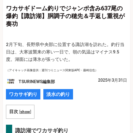
ワカサギドーム釣りでジャンボ含み637尾の
爆釣【諏訪湖】胴調子の穂先＆手返し重視が
奏功
2月下旬、長野県中央部に位置する諏訪湖を訪れた。釣行当
日は、大寒波襲来の寒い一日で、朝の気温はマイナス9.5
度。湖面には薄氷が張っていた。
（アイキャッチ画像提供：週刊つりニュース関東版APC・藤崎信也）
2025年3月31日
TSURINEWS編集部
ワカサギ釣り
淡水の釣り
目次
[
show
]
諏訪湖でワカサギ釣り