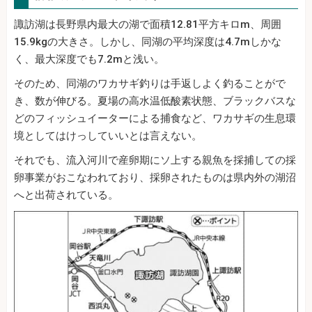
諏訪湖は長野県内最大の湖で面積12.81平方キロm、周囲
15.9kgの大きさ。しかし、同湖の平均深度は4.7mしかな
く、最大深度でも7.2mと浅い。
そのため、同湖のワカサギ釣りは手返しよく釣ることがで
き、数が伸びる。夏場の高水温低酸素状態、ブラックバスな
どのフィッシュイーターによる捕食など、ワカサギの生息環
境としてはけっしていいとは言えない。
それでも、流入河川で産卵期にソ上する親魚を採捕しての採
卵事業がおこなわれており、採卵されたものは県内外の湖沼
へと出荷されている。