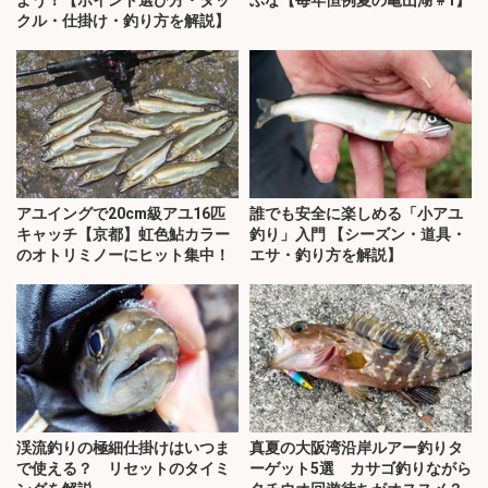
よう！【ポイント選び方・タッ
ぶな【毎年恒例夏の亀山湖 #1】
クル・仕掛け・釣り方を解説】
アユイングで20cm級アユ16匹
誰でも安全に楽しめる「小アユ
キャッチ【京都】虹色鮎カラー
釣り」入門 【シーズン・道具・
のオトリミノーにヒット集中！
エサ・釣り方を解説】
渓流釣りの極細仕掛けはいつま
真夏の大阪湾沿岸ルアー釣りタ
で使える？ リセットのタイミ
ーゲット5選 カサゴ釣りながら