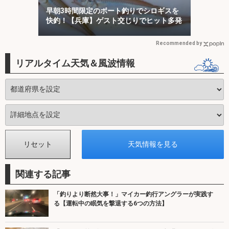
早朝3時間限定のボート釣りでシロギスを
快釣！【兵庫】ゲスト交じりでヒット多発
Recommended by
リアルタイム天気＆風波情報
関連する記事
「釣りより断然大事！」マイカー釣行アングラーが実践す
る【運転中の眠気を撃退する6つの方法】