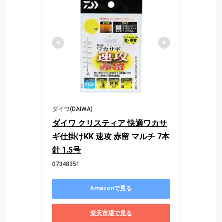
ダイワ(DAIWA)
ダイワ クリスティア 快適ワカサ
ギ仕掛けKK 速攻 赤留 マルチ 7本
針 1.5号
07348351
Amazonで見る
楽天市場で見る