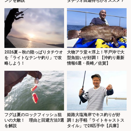
ングを解説
タチウオ回遊待ちがオススメ？
2026夏～秋の陸っぱりタチウオ
大物アラ堂々浮上！平戸沖で大
を「ライトなテンヤ釣り」で攻
型魚狙いが好調！【沖釣り最新
略しよう！
情報6選・長崎／佐賀】
フグは夏のロックフィッシュ狙
姫路大塩海岸でキス釣りが好
いの大敵！ 理由と回避方法3選
調！お手軽「ライトキャストス
を解説
タイル」で28匹手中【兵庫】