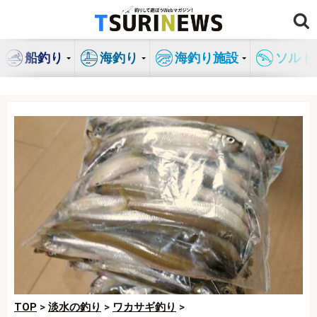
コ
ン
テ
船釣り
海釣り
海釣り施設
ソルト
ン
ツ
へ
ス
キ
ッ
プ
TOP
>
淡水の釣り
>
ワカサギ釣り
>