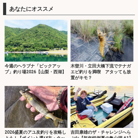
あなたにオススメ
今週のヘラブナ「ピックアッ
木曽川・立田大橋下流でテナガ
プ」釣り場2026【山梨・西湖】
エビ釣りを満喫 アタッても放
置がキモ？
2026盛夏のアユ友釣りを攻略し
吉田康雄のザ・チャレンジへら