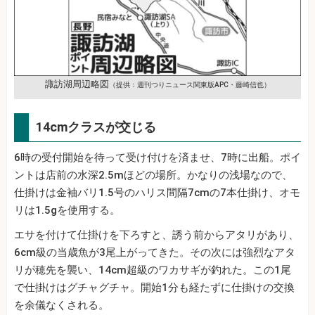
諏訪湖周辺略図
（提供：週刊つりニュース関東版APC・藤崎信也）
14cmクラスが交じる
6時の受付開始を待って受け付けを済ませ、7時に出船。ポイ
ントは店前の水深2.5mほどの場所。かなりの浅場なので、
仕掛けは金袖バリ1.5号のハリス間隔7cmの7本仕掛け、オモ
リは1.5gを使用する。
エサを付けて仕掛けを下ろすと、誘う前からアタリがあり、
6cm級の当歳魚が3尾上がってきた。その次には強烈なアタ
リが穂先を襲い、14cm超級のワカサギが釣れた。この1尾
で仕掛けはグチャグチャ。開始1分も経たずに仕掛けの交換
を余儀なくされる。