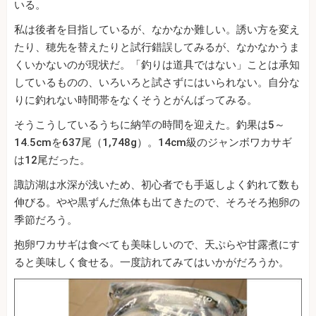
いる。
私は後者を目指しているが、なかなか難しい。誘い方を変え
たり、穂先を替えたりと試行錯誤してみるが、なかなかうま
くいかないのが現状だ。「釣りは道具ではない」ことは承知
しているものの、いろいろと試さずにはいられない。自分な
りに釣れない時間帯をなくそうとがんばってみる。
そうこうしているうちに納竿の時間を迎えた。釣果は5～
14.5cmを637尾（1,748g）。14cm級のジャンボワカサギ
は12尾だった。
諏訪湖は水深が浅いため、初心者でも手返しよく釣れて数も
伸びる。やや黒ずんだ魚体も出てきたので、そろそろ抱卵の
季節だろう。
抱卵ワカサギは食べても美味しいので、天ぷらや甘露煮にす
ると美味しく食せる。一度訪れてみてはいかがだろうか。