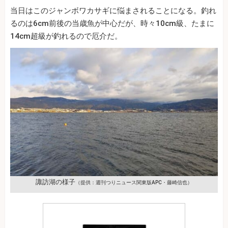
当日はこのジャンボワカサギに悩まされることになる。釣れ
るのは6cm前後の当歳魚が中心だが、時々10cm級、たまに
14cm超級が釣れるので厄介だ。
諏訪湖の様子
（提供：週刊つりニュース関東版APC・藤崎信也）