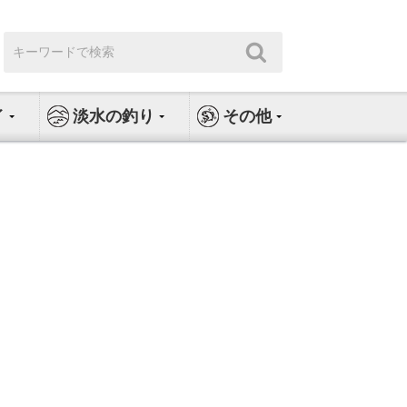
検
検
索:
索
イ
淡水の釣り
その他