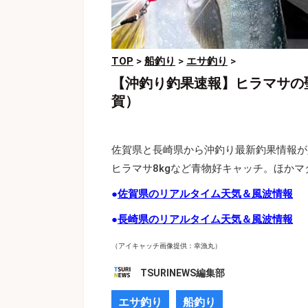
TOP
>
船釣り
>
エサ釣り
>
【沖釣り釣果速報】ヒラマサの
賀）
佐賀県と長崎県から沖釣り最新釣果情報が
ヒラマサ8kgなど青物好キャッチ。ほか
●
佐賀県のリアルタイム天気＆風波情報
●
長崎県のリアルタイム天気＆風波情報
（アイキャッチ画像提供：幸漁丸）
TSURINEWS編集部
エサ釣り
船釣り