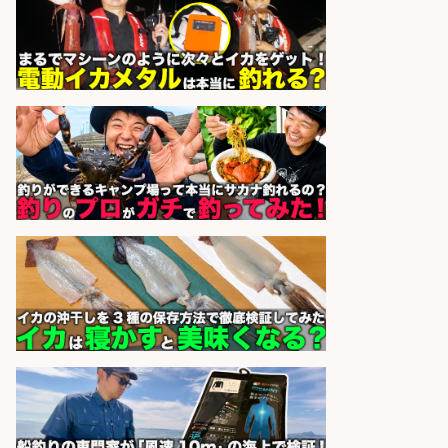
魚の「バイヤー」貴方の目利きでヒ
ットを生む、裁量バイヤー募集
株式会社コムライン
会社名
sponsored by 求人ボックス
和食, 日本料理・懐石料理/店長・店
長候補/旬と手作りにこだわる!さか
なの価値を上げ、地域を元気に!店長
候補募集
博多 華吉 博多 華吉
会社名
sponsored by 求人ボックス
釣り具メーカーでの釣り竿の販売促
進業務
株式会社天龍
会社名