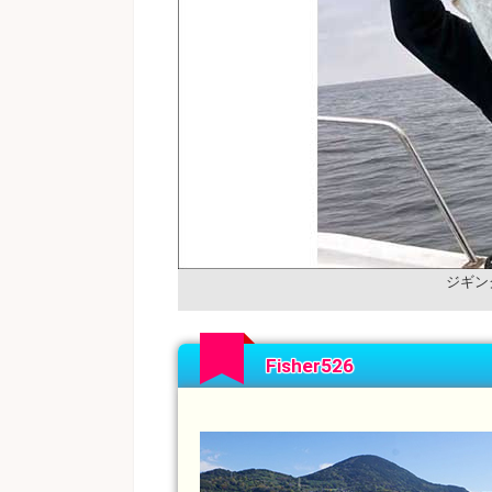
ジギン
Fisher526