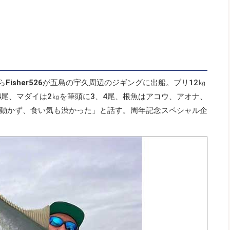
ら
Fisher526
が五島の宇久周辺のジギングに出船。ブリ12㎏
4尾、マダイは2㎏を筆頭に3、4尾、根魚はアコウ、アオナ、
動かず、食い気も渋かった」と話す。周年記念スペシャル企