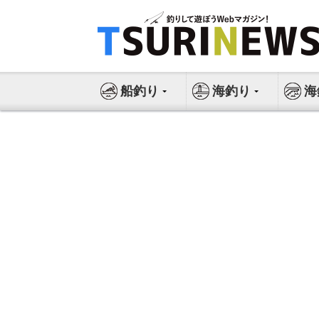
コ
ン
テ
ン
ツ
船釣り
海釣り
海
へ
ス
キ
ッ
プ