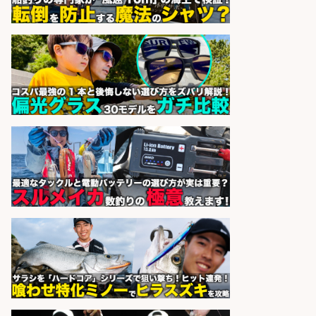
sponsored by 求人ボックス
レジ打ち/日払いOK/おさかなの三枚
おろし/新潟県/小千谷市
株式会社G&G
会社名
sponsored by 求人ボックス
和食, 居酒屋/調理見習い・調理補助/
新鮮な魚料理×おでんの和食居酒屋
の若手スタッフ
サカナのハチベエ 矢場町店
会社名
sponsored by 求人ボックス
さらに求人情報を見る