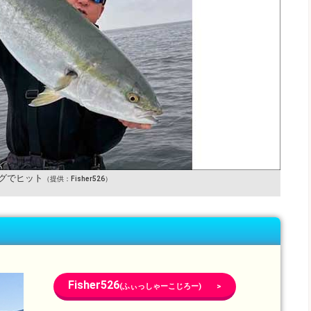
グでヒット
（提供：Fisher526）
Fisher526
(ふぃっしゃーこじろー) >