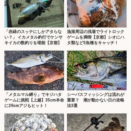
「赤緑のスッテにしかアタらな
漁港周辺の浅場でライトロック
い？」 イカメタル釣行でケンサ
ゲームを満喫【京都】シオにハ
キイカの数釣りを堪能【京都】
タ類など5魚種をキャッチ！
「メタルマル縛り」でキジハタ
シーバスフィッシングは流れが
ゲームに挑戦【上越】35cm本命
重要？ 潮が動かない日の攻略
に29cmアジもヒット！
法3選