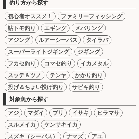
釣り方から探す
初心者オススメ！
ファミリーフィッシング
鮎トモ釣り
エギング
メバリング
アジング
ルアーシーバス
タイラバ
スーパーライトジギング
ジギング
フカセ釣り
コマセ釣り
イカメタル
スッテ＆ツノ
テンヤ
かかり釣り
投げ＆ちょい投げ釣り
サビキ釣り
対象魚から探す
アジ
マダイ
ブリ
イサキ
ヒラマサ
スルメイカ
ケンサキイカ
スズキ（シーバス）
ナマズ
アユ