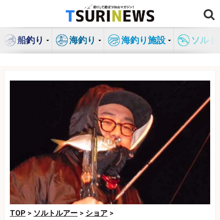
コ
ン
テ
船釣り
海釣り
海釣り施設
ソルト
ン
ツ
へ
ス
キ
ッ
プ
TOP
>
ソルトルアー
>
ショア
>