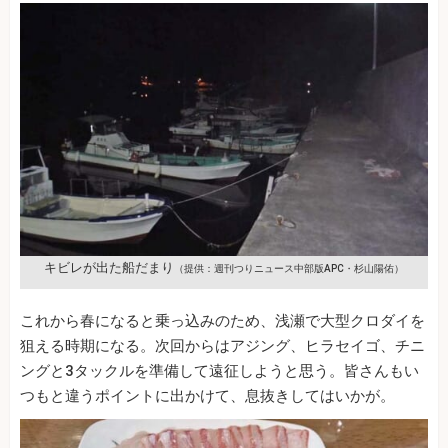
キビレが出た船だまり
（提供：週刊つりニュース中部版APC・杉山陽佑）
これから春になると乗っ込みのため、浅瀬で大型クロダイを
狙える時期になる。次回からはアジング、ヒラセイゴ、チニ
ングと3タックルを準備して遠征しようと思う。皆さんもい
つもと違うポイントに出かけて、息抜きしてはいかが。