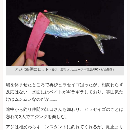
アジは好調にヒット
（提供：週刊つりニュース中部版APC・杉山陽佑）
場を休ませたところで再びヒラセイゴ狙ったが、相変わらず
反応はない。水面にはベイトがギラギラしており、雰囲気だ
けはムンムンなのだが……。
途中から釣り仲間の江口さんも加わり、ヒラセイゴのことは
忘れて2人でアジングを楽しむ。
アジは相変わらずコンスタントに釣れてくれるが、潮止まり