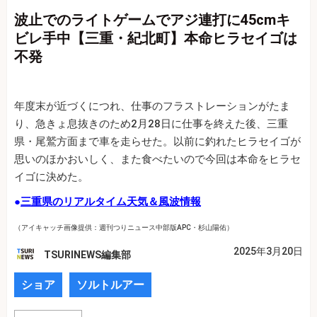
波止でのライトゲームでアジ連打に45cmキ
ビレ手中【三重・紀北町】本命ヒラセイゴは
不発
年度末が近づくにつれ、仕事のフラストレーションがたま
り、急きょ息抜きのため2月28日に仕事を終えた後、三重
県・尾鷲方面まで車を走らせた。以前に釣れたヒラセイゴが
思いのほかおいしく、また食べたいので今回は本命をヒラセ
イゴに決めた。
●
三重県のリアルタイム天気＆風波情報
（アイキャッチ画像提供：週刊つりニュース中部版APC・杉山陽佑）
2025年3月20日
TSURINEWS編集部
ショア
ソルトルアー