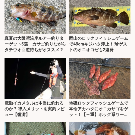
真夏の大阪湾沿岸ルアー釣りタ
岡山のロックフィッシュゲーム
ーゲット5選 カサゴ釣りながら
で49cmキジハタ浮上！ 珍ゲス
タチウオ回遊待ちがオススメ？
トのオニオコゼも2連発
電動イカメタルは本当に釣れる
地磯ロックフィッシュゲームで
のか？ 導入メリットを実釣レビ
本命アカハタにオニカサゴをゲ
ュー【響灘】
ット！【三重】ホッグ系ワーム
にヒット