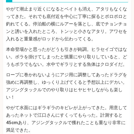
やがて潮止まり近くになるとベイトも消え、アタリもなくな
ってきた。それでも底付近を中心に丁寧に探るとポロポロと
釣れてくる。停泊船の横にルアーを落とし、底でチョンチョ
ンと誘いを入れたところ、トンッと小さなアタリ。アワセを
入れると重量感がロッドから伝わってくる。
本命登場かと思ったがどうも引きが鈍調。ヒラセイゴではな
い。ボラを掛けてしまったと慎重にやり取りしていると、ど
うもボラでもない。水中でギラリとする魚体はクロダイだ。
ロープに巻かれないようにアジ用に調整してあったドラグを
強めに再調整し、ゆっくり上げてくると予想以上にデカい。
アジングタックルでのやり取りはヒヤヒヤしながらも楽し
い！
やがて水面にはギラギラのキビレが上がってきた。用意して
あったネットで江口さんにすくってもらった。計測すると
45cmあり、アジングタックルで獲れたことも重なり非常に
満足できた。