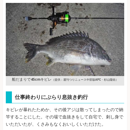
船だまりで45cmキビレ
（提供：週刊つりニュース中部版APC・杉山陽佑）
仕事終わりにぶらり息抜き釣行
キビレが暴れたためか、その後アジは散ってしまったので納
竿することにした。その場で血抜きをして自宅で、刺し身で
いただいたが、くさみもなくおいしくいただけた。