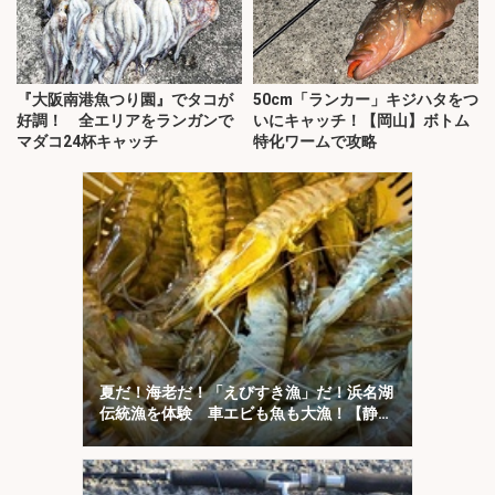
『大阪南港魚つり園』でタコが
50cm「ランカー」キジハタをつ
好調！ 全エリアをランガンで
いにキャッチ！【岡山】ボトム
マダコ24杯キャッチ
特化ワームで攻略
夏だ！海老だ！「えびすき漁」だ！浜名湖
伝統漁を体験 車エビも魚も大漁！【静
岡】