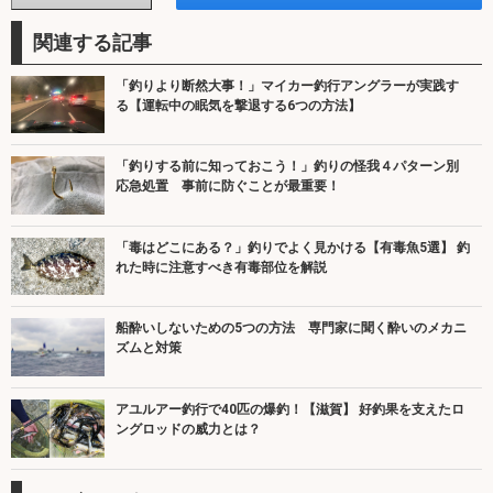
関連する記事
「釣りより断然大事！」マイカー釣行アングラーが実践す
る【運転中の眠気を撃退する6つの方法】
「釣りする前に知っておこう！」釣りの怪我４パターン別
応急処置 事前に防ぐことが最重要！
「毒はどこにある？」釣りでよく見かける【有毒魚5選】 釣
れた時に注意すべき有毒部位を解説
船酔いしないための5つの方法 専門家に聞く酔いのメカニ
ズムと対策
アユルアー釣行で40匹の爆釣！【滋賀】 好釣果を支えたロ
ングロッドの威力とは？