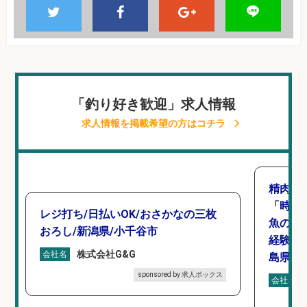
「釣り好き歓迎」求人情報
求人情報を掲載希望の方はコチラ
精肉・
「時給1
レジ打ち/日払いOK/おさかなの三枚
魚のカ
おろし/新潟県/小千谷市
経験歓
株式会社G&G
会社名
島県/
sponsored by 求人ボックス
会社名