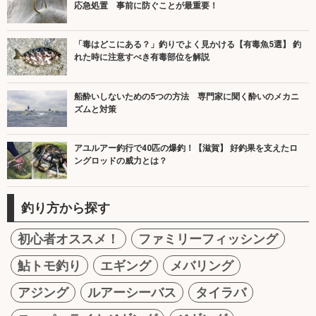
応急処置 事前に防ぐことが最重要！
「毒はどこにある？」釣りでよく見かける【有毒魚5選】 釣
れた時に注意すべき有毒部位を解説
船酔いしないための5つの方法 専門家に聞く酔いのメカニ
ズムと対策
アユルアー釣行で40匹の爆釣！【滋賀】 好釣果を支えたロ
ングロッドの威力とは？
釣り方から探す
初心者オススメ！
ファミリーフィッシング
鮎トモ釣り
エギング
メバリング
アジング
ルアーシーバス
タイラバ