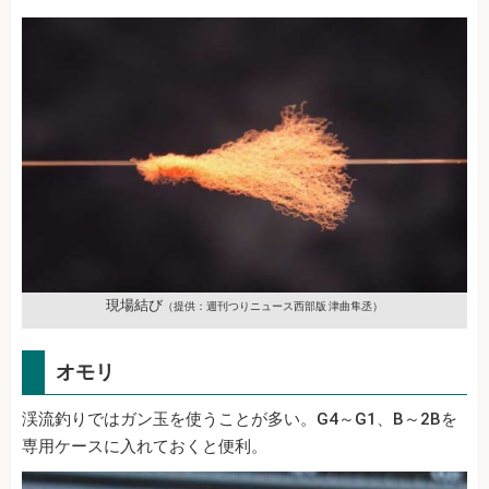
現場結び
（提供：週刊つりニュース西部版 津曲隼丞）
オモリ
渓流釣りではガン玉を使うことが多い。G4～G1、B～2Bを
専用ケースに入れておくと便利。