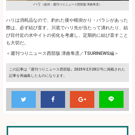
ハリ
（提供：週刊つりニュース西部版 津曲隼丞）
ハリは消耗品なので、釣れた後や根掛かり・バラシがあった
際は、必ず結び直す。川底でハリ先が当たって潰れたり、結
び目付近の水中イトの劣化を考慮し、定期的に結び直すこと
も大切だ。
＜週刊つりニュース西部版 津曲隼丞／TSURINEWS編＞
この記事は『週刊つりニュース西部版』2025年2月28日号に掲載された
記事を再編集したものになります。