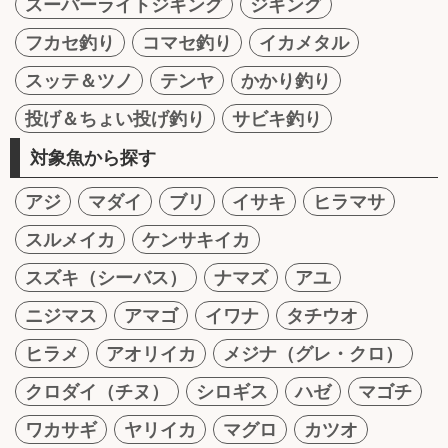
スーパーライトジギング
ジギング
フカセ釣り
コマセ釣り
イカメタル
スッテ＆ツノ
テンヤ
かかり釣り
投げ＆ちょい投げ釣り
サビキ釣り
対象魚から探す
アジ
マダイ
ブリ
イサキ
ヒラマサ
スルメイカ
ケンサキイカ
スズキ（シーバス）
ナマズ
アユ
ニジマス
アマゴ
イワナ
タチウオ
ヒラメ
アオリイカ
メジナ（グレ・クロ）
クロダイ（チヌ）
シロギス
ハゼ
マゴチ
ワカサギ
ヤリイカ
マグロ
カツオ