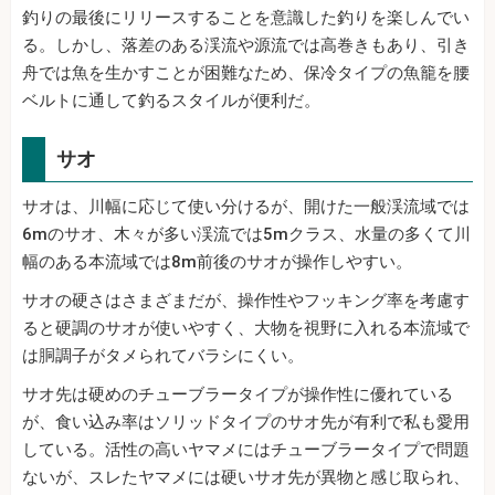
釣りの最後にリリースすることを意識した釣りを楽しんでい
る。しかし、落差のある渓流や源流では高巻きもあり、引き
舟では魚を生かすことが困難なため、保冷タイプの魚籠を腰
ベルトに通して釣るスタイルが便利だ。
サオ
サオは、川幅に応じて使い分けるが、開けた一般渓流域では
6mのサオ、木々が多い渓流では5mクラス、水量の多くて川
幅のある本流域では8m前後のサオが操作しやすい。
サオの硬さはさまざまだが、操作性やフッキング率を考慮す
ると硬調のサオが使いやすく、大物を視野に入れる本流域で
は胴調子がタメられてバラシにくい。
サオ先は硬めのチューブラータイプが操作性に優れている
が、食い込み率はソリッドタイプのサオ先が有利で私も愛用
している。活性の高いヤマメにはチューブラータイプで問題
ないが、スレたヤマメには硬いサオ先が異物と感じ取られ、