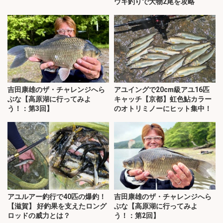
ウキ釣りで大物2尾を攻略
吉田康雄のザ・チャレンジへら
アユイングで20cm級アユ16匹
ぶな【高原湖に行ってみよ
キャッチ【京都】虹色鮎カラー
う！：第3回】
のオトリミノーにヒット集中！
アユルアー釣行で40匹の爆釣！
吉田康雄のザ・チャレンジへら
【滋賀】 好釣果を支えたロング
ぶな【高原湖に行ってみよ
ロッドの威力とは？
う！：第2回】