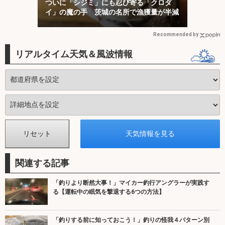
ついに「シジミ」にも忍び寄る「クロダ
イ」の魔の手 茨城の名所で漁獲量が半減
Recommended by
リアルタイム天気＆風波情報
関連する記事
「釣りより断然大事！」マイカー釣行アングラーが実践す
る【運転中の眠気を撃退する6つの方法】
「釣りする前に知っておこう！」釣りの怪我４パターン別