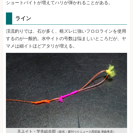
ショートバイトが増えてハリが弾かれることがある。
ライン
渓流釣りでは、石が多く、根ズレに強いフロロラインを使用
するのが一般的。水中イトの号数は悩ましいところだが、ヤ
マメは細イトほどアタリが増える。
天上イト・竿先結合部
（提供：週刊つりニュース西部版 津曲隼丞）