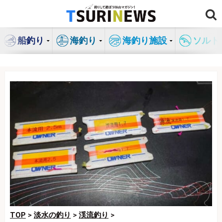
コ
ン
テ
船釣り
海釣り
海釣り施設
ソルト
ン
ツ
へ
ス
キ
ッ
プ
TOP
>
淡水の釣り
>
渓流釣り
>