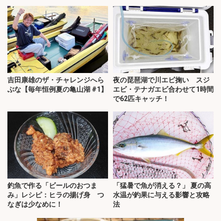
吉田康雄のザ・チャレンジへら
夜の琵琶湖で川エビ掬い スジ
ぶな【毎年恒例夏の亀山湖 #1】
エビ・テナガエビ合わせて1時間
で62匹キャッチ！
釣魚で作る「ビールのおつま
「猛暑で魚が消える？」 夏の高
み」レシピ：ヒラの揚げ身 つ
水温が釣果に与える影響と攻略
なぎは少なめに！
法