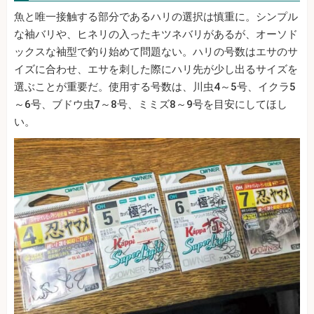
魚と唯一接触する部分であるハリの選択は慎重に。シンプル
な袖バリや、ヒネリの入ったキツネバリがあるが、オーソド
ックスな袖型で釣り始めて問題ない。ハリの号数はエサのサ
イズに合わせ、エサを刺した際にハリ先が少し出るサイズを
選ぶことが重要だ。使用する号数は、川虫4～5号、イクラ5
～6号、ブドウ虫7～8号、ミミズ8～9号を目安にしてほし
い。