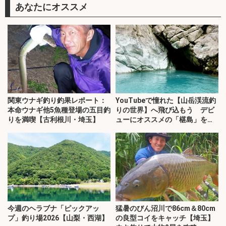
あなたにオススメ
関東ウナギ釣り釣果レポート：
YouTubeで憧れた【山岳渓流釣
本命ウナギ他5魚種登場の五目釣
りの世界】へ飛び込もう デビ
りを満喫【古利根川・埼玉】
ューにオススメの「椹島」を紹
介！
今週のヘラブナ「ピックアッ
猛暑のびん沼川で86cm＆80cm
プ」釣り場2026【山梨・西湖】
の良型コイをキャッチ【埼玉】