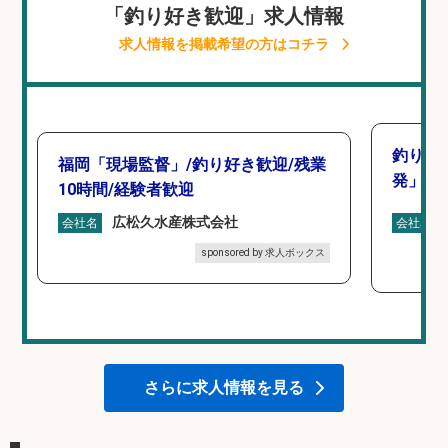
「釣り好き歓迎」求人情報
求人情報を掲載希望の方はコチラ
釣り好
福岡「現場監督」/釣り好き歓迎/残業
発」/D
10時間/経験者歓迎
広松久水産株式会社
会社名
会社名
sponsored by 求人ボックス
さらに求人情報を見る