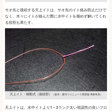
サオ先と接続する天上イトは、サオ先のイト絡み防止だけで
なく、木々にイトが絡んだ際に水中イトを傷めず解いてくれ
る役割も果たす。
天上イト・移動式（接続部）
（提供：週刊つりニュース西部版 津曲隼丞）
天上イトは、水中イトより1～2ランク太い視認性の良いフロ