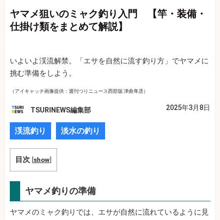
ヤマメ狙いのミャク釣り入門 【竿・装備・
仕掛け類をまとめて解説】
いよいよ渓流解禁。「エサを自然に流す釣り方」でヤマメに
挑む準備をしよう。
（アイキャッチ画像提供：週刊つりニュース西部版 津曲隼丞）
2025年3月8日
TSURINEWS編集部
渓流釣り
淡水の釣り
目次
[
show
]
ヤマメ釣りの準備
ヤマメのミャク釣りでは、エサが自然に流れているように見