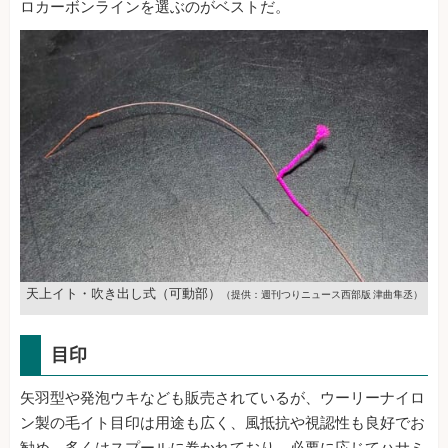
ロカーボンラインを選ぶのがベストだ。
天上イト・吹き出し式（可動部）
（提供：週刊つりニュース西部版 津曲隼丞）
目印
矢羽型や発泡ウキなども販売されているが、ウーリーナイロ
ン製の毛イト目印は用途も広く、風抵抗や視認性も良好でお