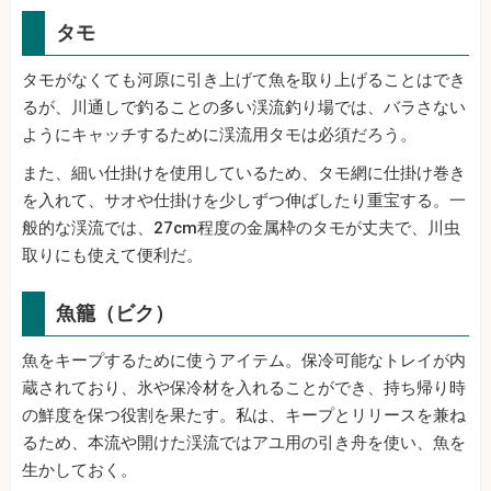
タモ
タモがなくても河原に引き上げて魚を取り上げることはでき
るが、川通しで釣ることの多い渓流釣り場では、バラさない
ようにキャッチするために渓流用タモは必須だろう。
また、細い仕掛けを使用しているため、タモ網に仕掛け巻き
を入れて、サオや仕掛けを少しずつ伸ばしたり重宝する。一
般的な渓流では、27cm程度の金属枠のタモが丈夫で、川虫
取りにも使えて便利だ。
魚籠（ビク）
魚をキープするために使うアイテム。保冷可能なトレイが内
蔵されており、氷や保冷材を入れることができ、持ち帰り時
の鮮度を保つ役割を果たす。私は、キープとリリースを兼ね
るため、本流や開けた渓流ではアユ用の引き舟を使い、魚を
生かしておく。