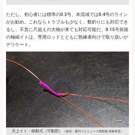
ただし、初心者には標準の0.3号、本流域では0.4号のライン
がお勧め。これならトラブルも少なく、数釣りにも対応でき
るし、不意に尺超えの大物が来ても対応可能だ。0.15号前後
の極細イトは、専用ロッドとともに熟練者向けで取り扱いが
デリケート。
天上イト・移動式（可動部）
（提供：週刊つりニュース西部版 津曲隼丞）