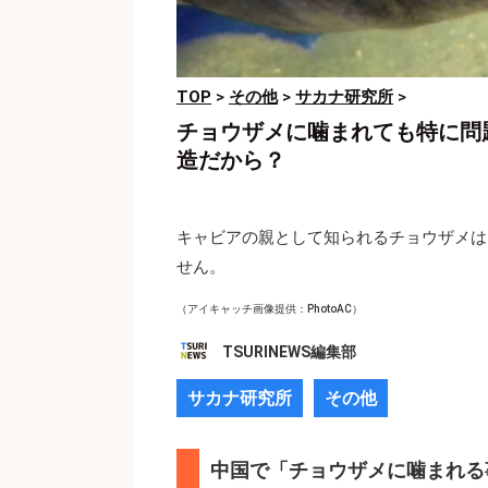
TOP
>
その他
>
サカナ研究所
>
チョウザメに噛まれても特に問
造だから？
キャビアの親として知られるチョウザメは
せん。
（アイキャッチ画像提供：PhotoAC）
TSURINEWS編集部
サカナ研究所
その他
中国で「チョウザメに噛まれる