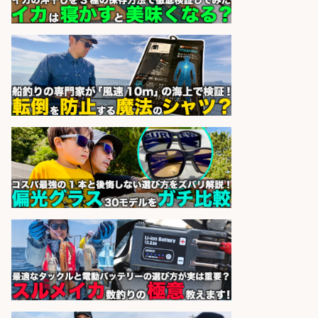
株式会社ホットスタッフ鹿児島
会社名
sponsored by 求人ボックス
日払いOKで即日収入/軽作業・物流
その他/「9月末までの短期」釣り具
のピッキング作業など/残業少なめ/
日勤&土日休み/未経験OK!
UTエージェント株式会社 関西第
会社名
二CU
sponsored by 求人ボックス
日払いOKで即日収入/製造スタッフ/
「堺市堺区」「時給1,600円」入社
祝金10万円/自転車部品や釣り具の
組立/堺市堺区の工場/未経験歓迎
パーソルファクトリーパートナ
会社名