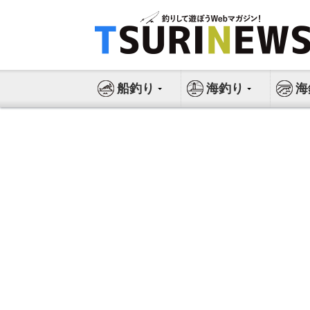
コ
ン
テ
ン
ツ
船釣り
海釣り
海
へ
ス
キ
ッ
プ