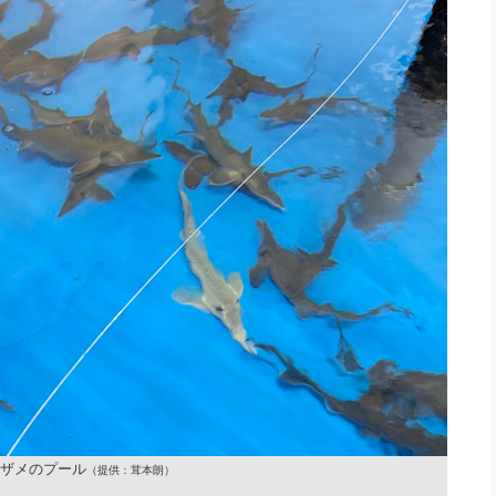
ザメのプール
（提供：茸本朗）