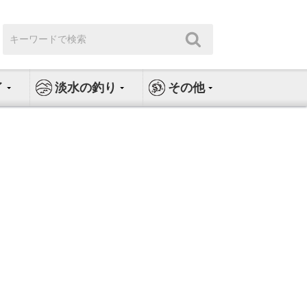
検
検
索:
索
イ
淡水の釣り
その他