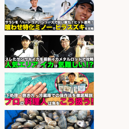
ーズ株式会社
sponsored by 求人ボックス
魚の「バイヤー」貴方の目利きでヒ
ットを生む、裁量バイヤー募集
株式会社コムライン
会社名
sponsored by 求人ボックス
さらに求人情報を見る