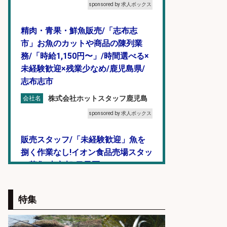
sponsored by 求人ボックス
精肉・青果・鮮魚販売/「志布志
市」お魚のカットや商品の陳列業
務/「時給1,150円〜」/時間選べる×
未経験歓迎×残業少なめ/鹿児島県/
志布志市
株式会社ホットスタッフ鹿児島
会社名
sponsored by 求人ボックス
販売スタッフ/「未経験歓迎」魚を
捌く作業なし!イオン食品売場スタッ
フ募集/東京都/目黒区
イオンスタイル碑文谷店
会社名
特集
sponsored by 求人ボックス
コンビニ/広島県/調理なし・軽作業