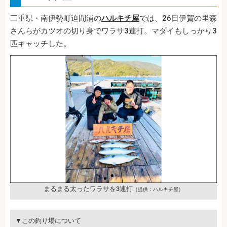
三重県・南伊勢町迫間浦の
ハルキチ屋
では、26日伊賀の里森
さんらがカツオの切り身でワラサ3連打。マダイもしっかり3
匹キャッチした。
まるまる太ったワラサを3連打
（提供：ハルキチ屋）
▼この釣り場について