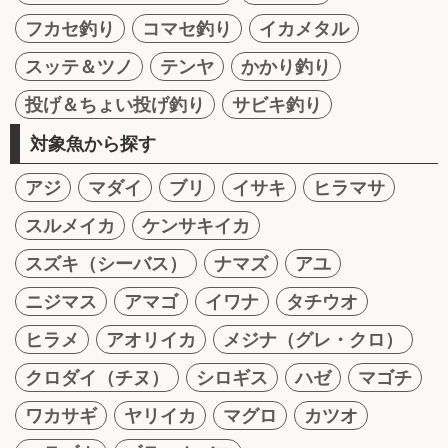
フカセ釣り
コマセ釣り
イカメタル
スッテ＆ツノ
テンヤ
かかり釣り
投げ＆ちょい投げ釣り
サビキ釣り
対象魚から探す
アジ
マダイ
ブリ
イサキ
ヒラマサ
スルメイカ
ケンサキイカ
スズキ（シーバス）
ナマズ
アユ
ニジマス
アマゴ
イワナ
タチウオ
ヒラメ
アオリイカ
メジナ（グレ・クロ）
クロダイ（チヌ）
シロギス
ハゼ
マゴチ
ワカサギ
ヤリイカ
マグロ
カツオ