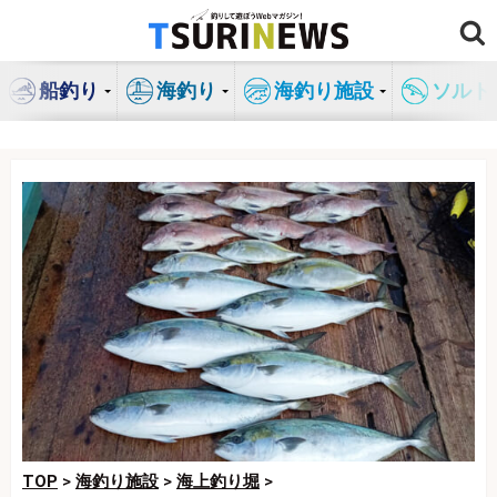
コ
ン
テ
船釣り
海釣り
海釣り施設
ソルト
ン
ツ
へ
ス
キ
ッ
プ
TOP
>
海釣り施設
>
海上釣り堀
>