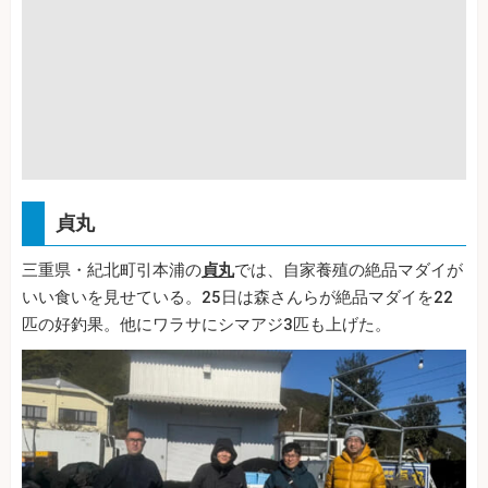
貞丸
三重県・紀北町引本浦の
貞丸
では、自家養殖の絶品マダイが
いい食いを見せている。25日は森さんらが絶品マダイを22
匹の好釣果。他にワラサにシマアジ3匹も上げた。