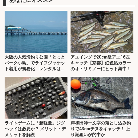
大阪の人気海釣り公園「とっと
アユイングで20cm級アユ16匹
パーク小島」でライフジャケッ
キャッチ【京都】虹色鮎カラー
ト着用が義務化 レンタルはオ
のオトリミノーにヒット集中！
ススメできない？
ライトゲームに「超軽量」ジグ
岸和田沖一文字の落とし込み釣
ヘッドは必要か？ メリット・デ
りで43cmチヌをキャッチ！ 上
メリットを解説
り潮狙いが的中か