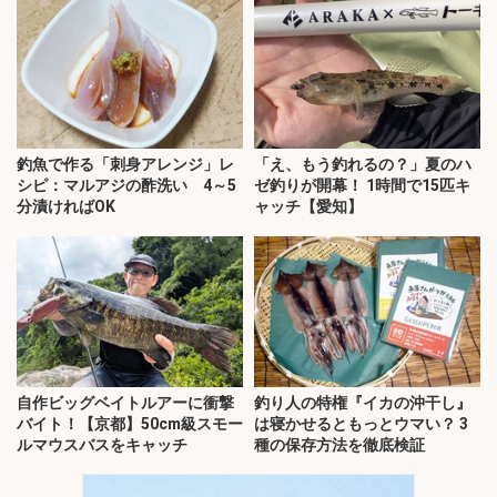
釣魚で作る「刺身アレンジ」レ
「え、もう釣れるの？」夏のハ
シピ：マルアジの酢洗い 4～5
ゼ釣りが開幕！ 1時間で15匹キ
分漬ければOK
ャッチ【愛知】
自作ビッグベイトルアーに衝撃
釣り人の特権『イカの沖干し』
バイト！【京都】50cm級スモー
は寝かせるともっとウマい？ 3
ルマウスバスをキャッチ
種の保存方法を徹底検証