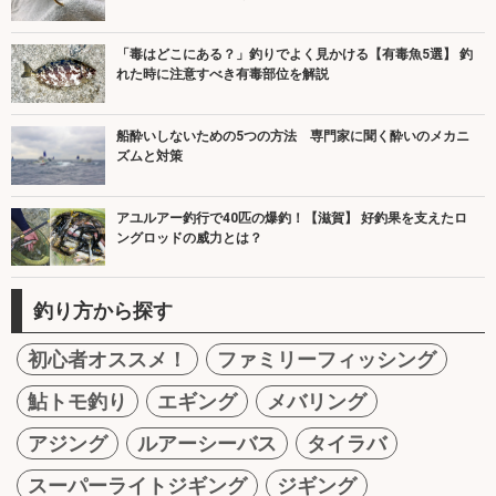
「毒はどこにある？」釣りでよく見かける【有毒魚5選】 釣
れた時に注意すべき有毒部位を解説
船酔いしないための5つの方法 専門家に聞く酔いのメカニ
ズムと対策
アユルアー釣行で40匹の爆釣！【滋賀】 好釣果を支えたロ
ングロッドの威力とは？
釣り方から探す
初心者オススメ！
ファミリーフィッシング
鮎トモ釣り
エギング
メバリング
アジング
ルアーシーバス
タイラバ
スーパーライトジギング
ジギング