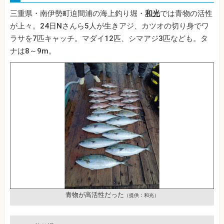
三重県・南伊勢町迫間浦の海上釣り堀・
和光
では青物の活性
が上々。24日Nさんら5人が生きアジ、カツオの切り身でワ
ラサを7匹キャッチ。マダイ12匹、シマアジ3匹なども。タ
ナは8～9m。
青物が高活性だった
（提供：和光）