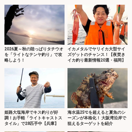
2026夏～秋の陸っぱりタチウオ
イカメタルでヤリイカ大型サイ
を「ライトなテンヤ釣り」で攻
ズゲットのチャンス！【夜焚き
略しよう！
イカ釣り最新情報20選・福岡】
姫路大塩海岸でキス釣りが好
海水温25℃を超えると夏魚のシ
調！お手軽「ライトキャストス
ーズンが本格化！ 大阪湾沿岸で
タイル」で28匹手中【兵庫】
狙えるターゲットを紹介