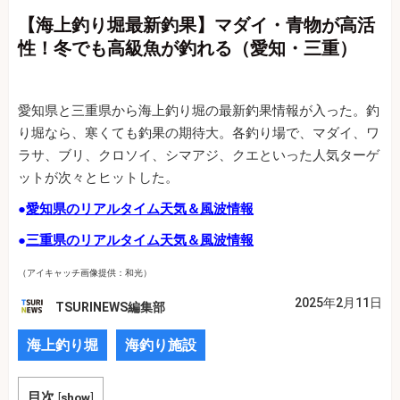
【海上釣り堀最新釣果】マダイ・青物が高活
性！冬でも高級魚が釣れる（愛知・三重）
愛知県と三重県から海上釣り堀の最新釣果情報が入った。釣
り堀なら、寒くても釣果の期待大。各釣り場で、マダイ、ワ
ラサ、ブリ、クロソイ、シマアジ、クエといった人気ターゲ
ットが次々とヒットした。
●
愛知県のリアルタイム天気＆風波情報
●
三重県のリアルタイム天気＆風波情報
（アイキャッチ画像提供：和光）
2025年2月11日
TSURINEWS編集部
海上釣り堀
海釣り施設
目次
[
show
]