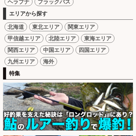
ヘラブナ
ブラックバス
エリアから探す
北海道
東北エリア
関東エリア
甲信越エリア
北陸エリア
東海エリア
関西エリア
中国エリア
四国エリア
九州エリア
海外
特集