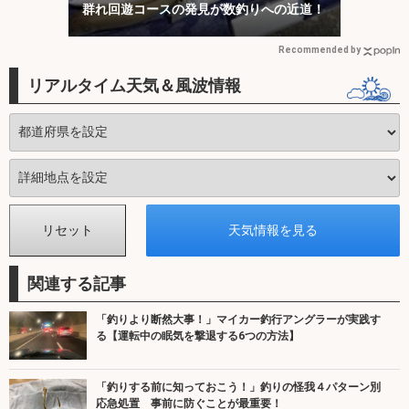
群れ回遊コースの発見が数釣りへの近道！
Recommended by
リアルタイム天気＆風波情報
関連する記事
「釣りより断然大事！」マイカー釣行アングラーが実践す
る【運転中の眠気を撃退する6つの方法】
「釣りする前に知っておこう！」釣りの怪我４パターン別
応急処置 事前に防ぐことが最重要！