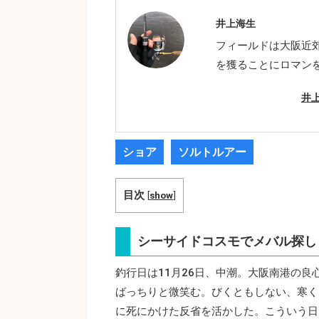
井上海生
フィールドは大阪近
を獲ることにロマン
井
ショア
ソルトルアー
目次
[
show
]
シーサイドコスモでメバル探し
釣行日は11月26日、中潮。大阪南港の
ばっちりと微笑む。びくともしない、寒く
に死にかけた反省を活かした。こういう日