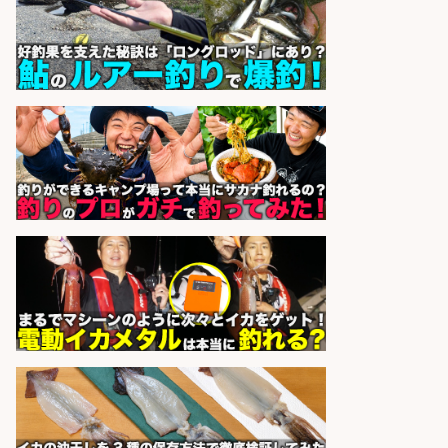
堺区の工場で自転車部品や釣り具の
組立/入社祝金10万円/未経験歓迎・
土日祝休みで年間休日126日・日払
いOK/大阪府
パーソルファクトリーパートナ
会社名
ーズ株式会社
sponsored by 求人ボックス
営業事務/「大津市」釣り具メーカ
ーの物流事務・営業アシスタント/
小野駅徒歩6分/「時給1,300円」/大
型連休あり×残業なし×土日祝休み/
滋賀県
株式会社ホットスタッフ滋賀
会社名
sponsored by 求人ボックス
コンビニ/広島県/調理なし・軽作業