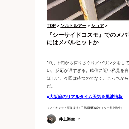
TOP
>
ソルトルアー
>
ショア
>
『シーサイドコスモ』でのメバ
にはメバルヒットか
10月下旬から探りさぐりメバリングをし
い。反応が遅すぎる。確信に近い私見を言
ほしい。今回は待つのでなく、こっちから
だ。
●
大阪府のリアルタイム天気＆風波情報
（アイキャッチ画像提供：TSURINEWSライター井上海生）
井上海生