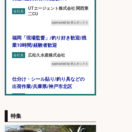
UTエージェント株式会社 関西第
会社名
二CU
sponsored by 求人ボックス
福岡「現場監督」/釣り好き歓迎/残
業10時間/経験者歓迎
広松久水産株式会社
会社名
sponsored by 求人ボックス
仕分け・シール貼り/釣り具などの
出荷作業/兵庫県/神戸市北区
UTエージェント株式会社
会社名
sponsored by 求人ボックス
特集
日払いOKで即日収入/ライン作業員/
「堺市堺区」「時給1,600円」堺市