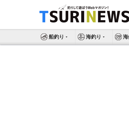
コ
ン
テ
ン
ツ
船釣り
海釣り
海
へ
ス
キ
ッ
プ