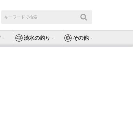
検
検
索:
索
イ
淡水の釣り
その他