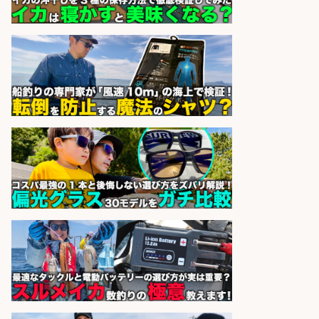
スタート お魚のパック詰め 品出し/
週4日から勤務OK/希望休が取得で
きる
株式会社ホットスタッフ五日市
会社名
sponsored by 求人ボックス
釣り具などの出荷作業～～/工場/製
造
UTグループ株式会社
会社名
sponsored by 求人ボックス
日払いOKで即日収入/製造スタッフ/
日払いOK!広島市佐伯区でお魚のパ
ック詰めや品出しスタッフ/未経験
歓迎×残業少なめ×週4日〜OK/広島
県/広島市西区