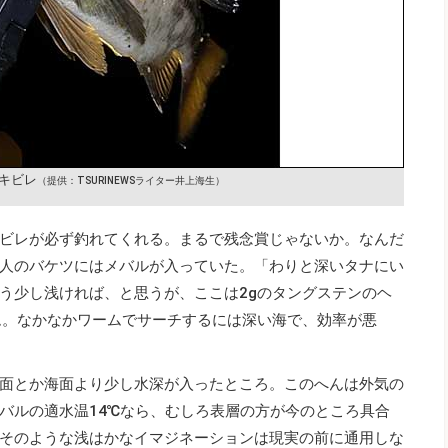
キビレ
（提供：TSURINEWSライター井上海生）
ビレが必ず釣れてくれる。まるで残念賞じゃないか。なんだ
人のバケツにはメバルが入っていた。「わりと深いタナにい
う少し浅ければ、と思うが、ここは2gのタングステンのヘ
ム。なかなかワームでサーチするには深い海で、効率が悪
面とか海面より少し水深が入ったところ。このへんは外気の
バルの適水温14℃なら、むしろ表層の方が今のところ具合
そのような浅はかなイマジネーションは現実の前に通用しな