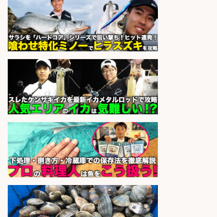
株式会社ホットスタッフ五日市
会社名
sponsored by 求人ボックス
日払いOKで即日収入/ライン作業員/
「堺市堺区」 未経験歓迎/入社祝金
10万円/堺市堺区の工場で自転車部
品や釣り具の組立/日払いOK&土日
祝休みで年間休日126日
パーソルファクトリーパートナ
会社名
ーズ株式会社
sponsored by 求人ボックス
さらに求人情報を見る