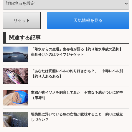
関連する記事
「落水からの生還」生存者が語る【釣り落水事故の恐怖】
生死分けたのはライフジャケット
「あなたは変態レベルの釣り好きかも？」 中毒レベル別
【釣り人あるある】
主婦が青イソメを飼育してみた 不吉な予感がついに的中
（第3回）
堤防際に浮いている魚の亡骸が意味すること 釣りは成立
しづらい？