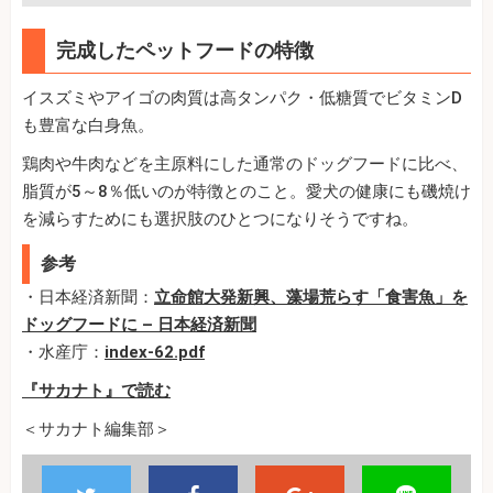
完成したペットフードの特徴
イスズミやアイゴの肉質は高タンパク・低糖質でビタミンD
も豊富な白身魚。
鶏肉や牛肉などを主原料にした通常のドッグフードに比べ、
脂質が5～8％低いのが特徴とのこと。愛犬の健康にも磯焼け
を減らすためにも選択肢のひとつになりそうですね。
参考
・日本経済新聞：
立命館大発新興、藻場荒らす「食害魚」を
ドッグフードに – 日本経済新聞
・水産庁：
index-62.pdf
『サカナト』で読む
＜サカナト編集部＞