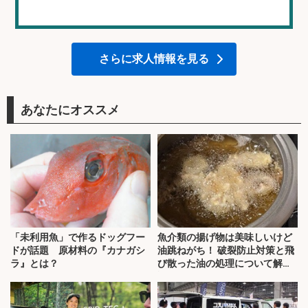
さらに求人情報を見る
あなたにオススメ
「未利用魚」で作るドッグフー
魚介類の揚げ物は美味しいけど
ドが話題 原材料の『カナガシ
油跳ねがち！ 破裂防止対策と飛
ラ』とは？
び散った油の処理について解
説！