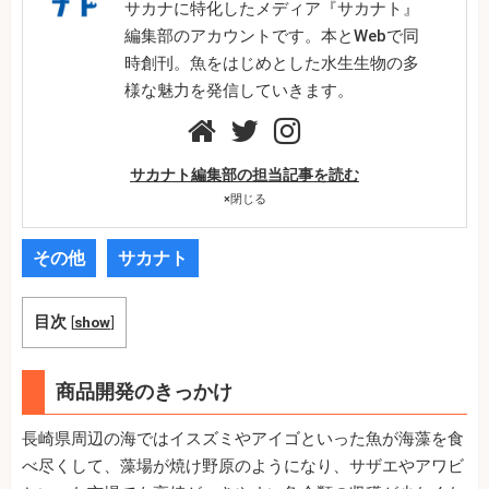
サカナに特化したメディア『サカナト』
編集部のアカウントです。本とWebで同
時創刊。魚をはじめとした水生生物の多
様な魅力を発信していきます。
サカナト編集部の担当記事を読む
×
閉じる
その他
サカナト
目次
[
show
]
商品開発のきっかけ
長崎県周辺の海ではイスズミやアイゴといった魚が海藻を食
べ尽くして、藻場が焼け野原のようになり、サザエやアワビ