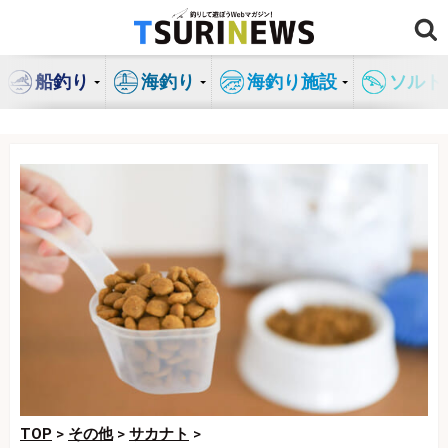
コ
ン
テ
船釣り
海釣り
海釣り施設
ソルト
ン
ツ
へ
ス
キ
ッ
プ
TOP
>
その他
>
サカナト
>