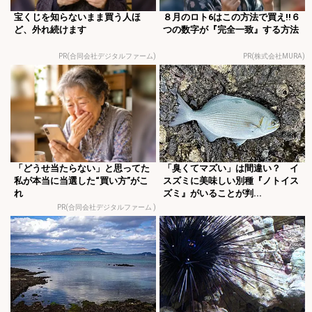
宝くじを知らないまま買う人ほ
８月のロト6はこの方法で買え!!６
ど、外れ続けます
つの数字が『完全一致』する方法
PR(合同会社デジタルファーム)
PR(株式会社MURA)
「どうせ当たらない」と思ってた
「臭くてマズい」は間違い？ イ
私が本当に当選した“買い方”がこ
スズミに美味しい別種『ノトイス
れ
ズミ』がいることが判...
PR(合同会社デジタルファーム )