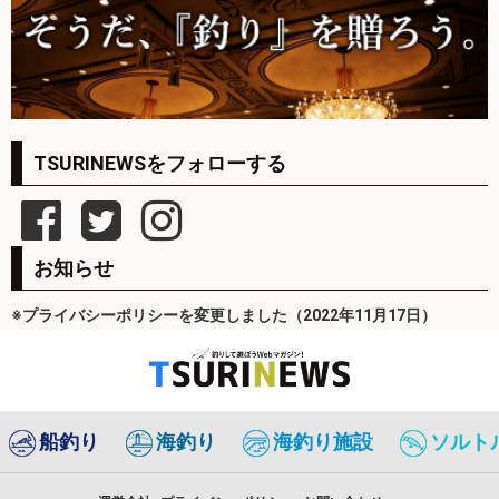
TSURINEWSをフォローする
お知らせ
※プライバシーポリシーを変更しました（2022年11月17日）
船釣り
海釣り
海釣り施設
ソルト