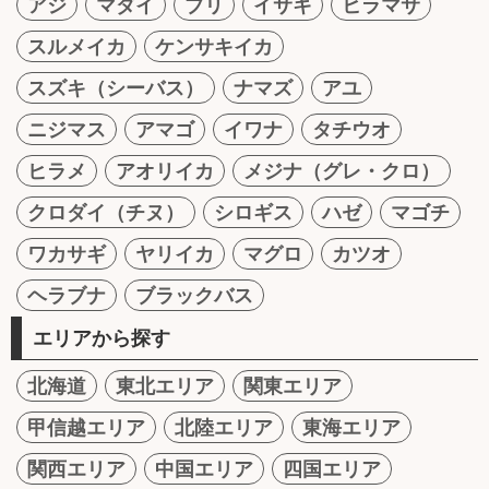
アジ
マダイ
ブリ
イサキ
ヒラマサ
スルメイカ
ケンサキイカ
スズキ（シーバス）
ナマズ
アユ
ニジマス
アマゴ
イワナ
タチウオ
ヒラメ
アオリイカ
メジナ（グレ・クロ）
クロダイ（チヌ）
シロギス
ハゼ
マゴチ
ワカサギ
ヤリイカ
マグロ
カツオ
ヘラブナ
ブラックバス
エリアから探す
北海道
東北エリア
関東エリア
甲信越エリア
北陸エリア
東海エリア
関西エリア
中国エリア
四国エリア