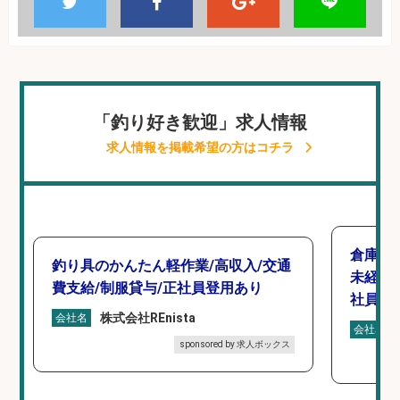
「釣り好き歓迎」求人情報
求人情報を掲載希望の方はコチラ
倉庫で
釣り具のかんたん軽作業/高収入/交通
未経験
費支給/制服貸与/正社員登用あり
社員登
株式会社REnista
会社名
会社名
sponsored by 求人ボックス