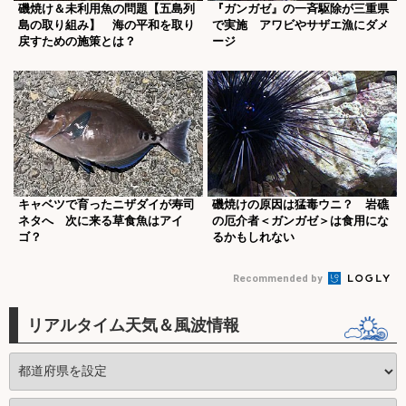
磯焼け＆未利用魚の問題【五島列
『ガンガゼ』の一斉駆除が三重県
島の取り組み】 海の平和を取り
で実施 アワビやサザエ漁にダメ
戻すための施策とは？
ージ
キャベツで育ったニザダイが寿司
磯焼けの原因は猛毒ウニ？ 岩礁
ネタへ 次に来る草食魚はアイ
の厄介者＜ガンガゼ＞は食用にな
ゴ？
るかもしれない
Recommended by
リアルタイム天気＆風波情報