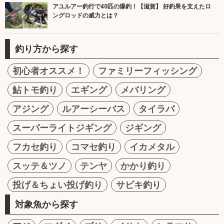
アユルアー釣行で40匹の爆釣！【滋賀】 好釣果を支えたロ
ングロッドの威力とは？
釣り方から探す
初心者オススメ！
ファミリーフィッシング
鮎トモ釣り
エギング
メバリング
アジング
ルアーシーバス
タイラバ
スーパーライトジギング
ジギング
フカセ釣り
コマセ釣り
イカメタル
スッテ＆ツノ
テンヤ
かかり釣り
投げ＆ちょい投げ釣り
サビキ釣り
対象魚から探す