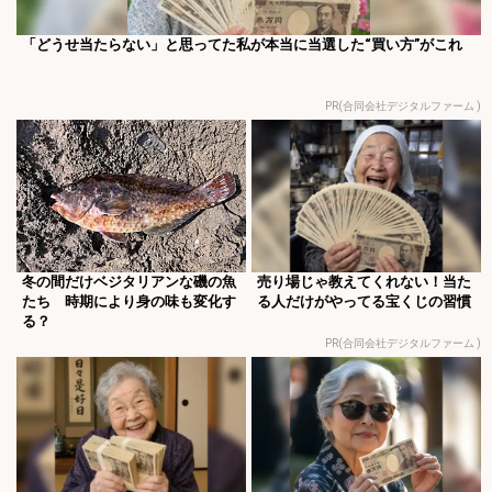
「どうせ当たらない」と思ってた私が本当に当選した“買い方”がこれ
PR(合同会社デジタルファーム )
冬の間だけベジタリアンな磯の魚
売り場じゃ教えてくれない！当た
たち 時期により身の味も変化す
る人だけがやってる宝くじの習慣
る？
PR(合同会社デジタルファーム )