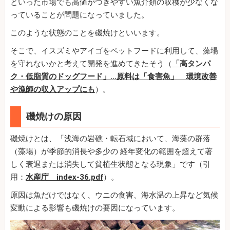
といった市場でも高値がつきやすい魚介類の収穫が少なくな
っていることが問題になっていました。
このような状態のことを磯焼けといいます。
そこで、イスズミやアイゴをペットフードに利用して、藻場
を守れないかと考えて開発を進めてきたそう（
「高タンパ
ク・低脂質のドッグフード」…原料は「食害魚」 環境改善
や漁師の収入アップにも
）。
磯焼けの原因
磯焼けとは、「浅海の岩礁・転石域において、海藻の群落
（藻場）が季節的消長や多少の 経年変化の範囲を超えて著
しく衰退または消失して貧植生状態となる現象」です（引
用：
水産庁 index-36.pdf
）。
原因は魚だけではなく、ウニの食害、海水温の上昇など気候
変動による影響も磯焼けの要因になっています。