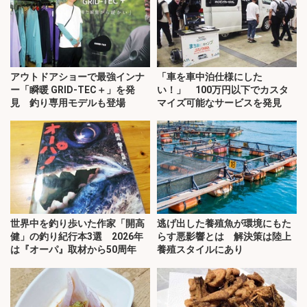
アウトドアショーで最強インナ
「車を車中泊仕様にした
ー「瞬暖 GRID-TEC＋」を発
い！」 100万円以下でカスタ
見 釣り専用モデルも登場
マイズ可能なサービスを発見
世界中を釣り歩いた作家「開高
逃げ出した養殖魚が環境にもた
健」の釣り紀行本3選 2026年
らす悪影響とは 解決策は陸上
は『オーパ』取材から50周年
養殖スタイルにあり