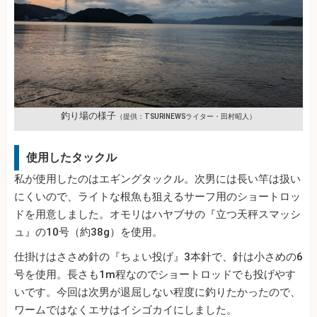
釣り場の様子
（提供：TSURINEWSライター・田村昭人）
使用したタックル
私が使用したのはエギングタックル。次男には長い竿は扱い
にくいので、ライトな根魚も狙えるサーフ用のショートロッ
ドを用意しました。オモリはハヤブサの『立つ天秤スマッシ
ュ』の10号（約38g）を使用。
仕掛けはささめ針の『ちょい投げ』3本針で、針は小さめの6
号を使用。長さも1m程なのでショートロッドでも投げやす
いです。今回は次男が退屈しない程度に釣りたかったので、
ワームではなくエサはイシゴカイにしました。