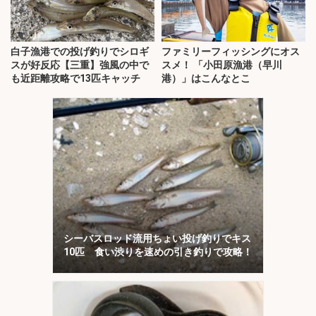
白子漁港での投げ釣りでシロギ
ファミリーフィッシングにオス
スが好反応【三重】強風の中で
スメ！ 「小田原漁港（早川
も近距離攻略で13匹キャッチ
港）」はこんなとこ
シーバスロッド流用ちょい投げ釣りでキス
10匹 食い渋りを速めの引き釣りで攻略！