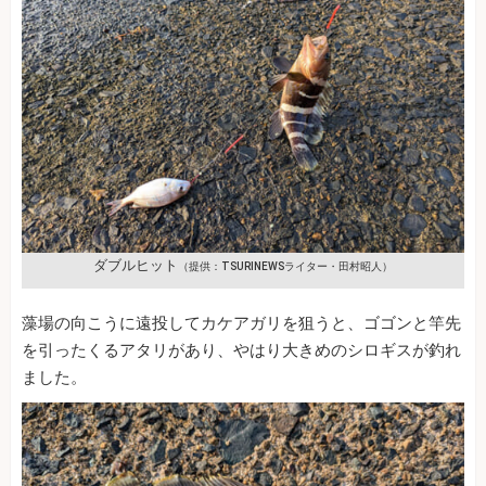
ダブルヒット
（提供：TSURINEWSライター・田村昭人）
藻場の向こうに遠投してカケアガリを狙うと、ゴゴンと竿先
を引ったくるアタリがあり、やはり大きめのシロギスが釣れ
ました。