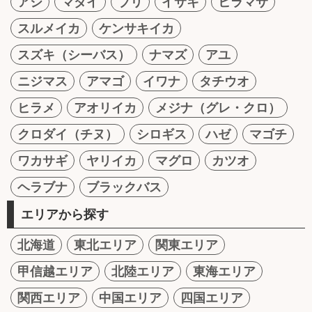
アジ
マダイ
ブリ
イサキ
ヒラマサ
スルメイカ
ケンサキイカ
スズキ（シーバス）
ナマズ
アユ
ニジマス
アマゴ
イワナ
タチウオ
ヒラメ
アオリイカ
メジナ（グレ・クロ）
クロダイ（チヌ）
シロギス
ハゼ
マゴチ
ワカサギ
ヤリイカ
マグロ
カツオ
ヘラブナ
ブラックバス
エリアから探す
北海道
東北エリア
関東エリア
甲信越エリア
北陸エリア
東海エリア
関西エリア
中国エリア
四国エリア