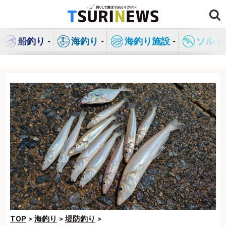
コ
ン
テ
船釣り
海釣り
海釣り施設
ソルト
ン
ツ
へ
ス
キ
ッ
プ
TOP
>
海釣り
>
堤防釣り
>