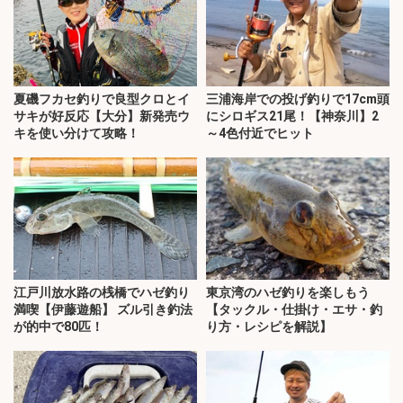
夏磯フカセ釣りで良型クロとイ
三浦海岸での投げ釣りで17cm頭
サキが好反応【大分】新発売ウ
にシロギス21尾！【神奈川】2
キを使い分けて攻略！
～4色付近でヒット
江戸川放水路の桟橋でハゼ釣り
東京湾のハゼ釣りを楽しもう
満喫【伊藤遊船】 ズル引き釣法
【タックル・仕掛け・エサ・釣
が的中で80匹！
り方・レシピを解説】