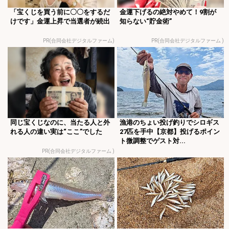
「宝くじを買う前に〇〇をするだ
金運下げるの絶対やめて！9割が
けです」金運上昇で当選者が続出
知らない“貯金術”
PR(合同会社デジタルファーム)
PR(合同会社デジタルファーム )
同じ宝くじなのに、当たる人と外
漁港のちょい投げ釣りでシロギス
れる人の違い実は“ここ”でした
27匹を手中【京都】投げるポイン
ト微調整でゲスト対...
PR(合同会社デジタルファーム )