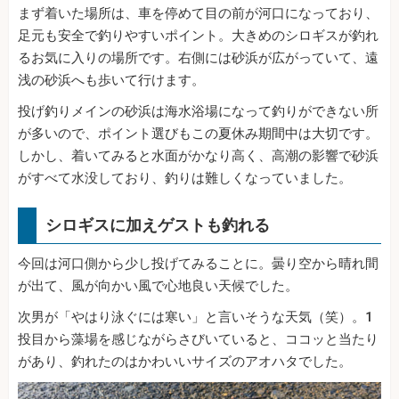
まず着いた場所は、車を停めて目の前が河口になっており、
足元も安全で釣りやすいポイント。大きめのシロギスが釣れ
るお気に入りの場所です。右側には砂浜が広がっていて、遠
浅の砂浜へも歩いて行けます。
投げ釣りメインの砂浜は海水浴場になって釣りができない所
が多いので、ポイント選びもこの夏休み期間中は大切です。
しかし、着いてみると水面がかなり高く、高潮の影響で砂浜
がすべて水没しており、釣りは難しくなっていました。
シロギスに加えゲストも釣れる
今回は河口側から少し投げてみることに。曇り空から晴れ間
が出て、風が向かい風で心地良い天候でした。
次男が「やはり泳ぐには寒い」と言いそうな天気（笑）。1
投目から藻場を感じながらさびいていると、ココッと当たり
があり、釣れたのはかわいいサイズのアオハタでした。