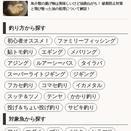
魚介類の揚げ物は美味しいけど油跳ねがち！ 破裂防止対策
と飛び散った油の処理について解説！
釣り方から探す
初心者オススメ！
ファミリーフィッシング
鮎トモ釣り
エギング
メバリング
アジング
ルアーシーバス
タイラバ
スーパーライトジギング
ジギング
フカセ釣り
コマセ釣り
イカメタル
スッテ＆ツノ
テンヤ
かかり釣り
投げ＆ちょい投げ釣り
サビキ釣り
対象魚から探す