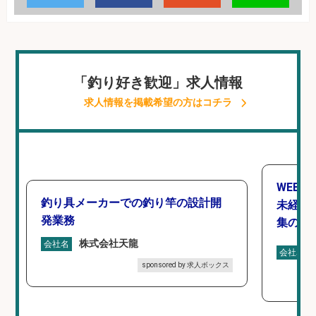
「釣り好き歓迎」求人情報
求人情報を掲載希望の方はコチラ
WEBデ
釣り具メーカーでの釣り竿の設計開
未経験O
発業務
集のお
株式会社天龍
会社名
会社名
sponsored by 求人ボックス