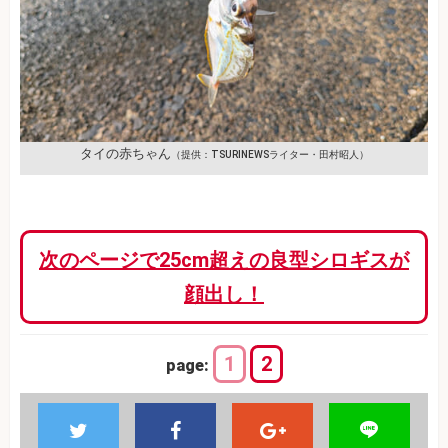
タイの赤ちゃん
（提供：TSURINEWSライター・田村昭人）
次のページで25cm超えの良型シロギスが
顔出し！
1
2
page: