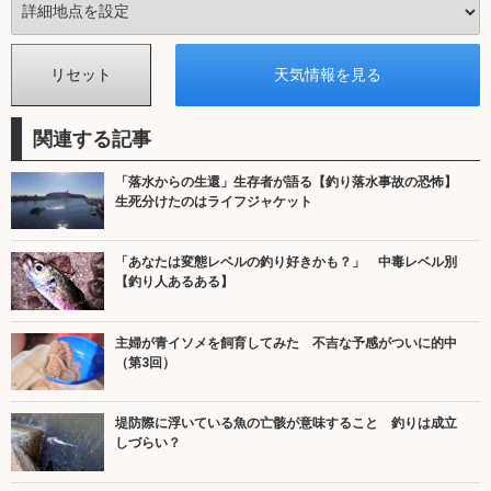
関連する記事
「落水からの生還」生存者が語る【釣り落水事故の恐怖】
生死分けたのはライフジャケット
「あなたは変態レベルの釣り好きかも？」 中毒レベル別
【釣り人あるある】
主婦が青イソメを飼育してみた 不吉な予感がついに的中
（第3回）
堤防際に浮いている魚の亡骸が意味すること 釣りは成立
しづらい？