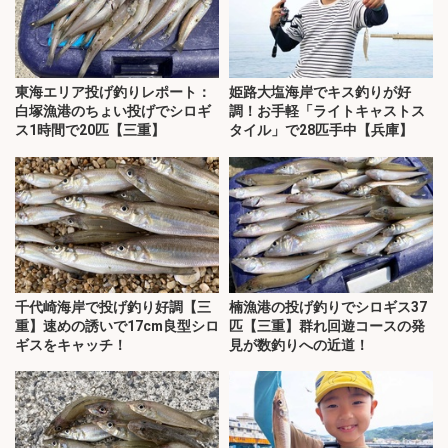
東海エリア投げ釣りレポート：
姫路大塩海岸でキス釣りが好
白塚漁港のちょい投げでシロギ
調！お手軽「ライトキャストス
ス1時間で20匹【三重】
タイル」で28匹手中【兵庫】
千代崎海岸で投げ釣り好調【三
楠漁港の投げ釣りでシロギス37
重】速めの誘いで17cm良型シロ
匹【三重】群れ回遊コースの発
ギスをキャッチ！
見が数釣りへの近道！