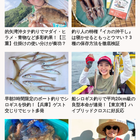
的矢湾沖タテ釣りでマダイ・ヒ
釣り人の特権『イカの沖干し』
ラメ・青物など多彩釣果！【三
は寝かせるともっとウマい？ 3
重】仕掛けの使い分けが奏功？
種の保存方法を徹底検証
早朝3時間限定のボート釣りでシ
船シロギス釣りで平均20cm級の
ロギスを快釣！【兵庫】ゲスト
良型本命が連発！【東京湾】ハ
交じりでヒット多発
イブリッドクロスに好反応