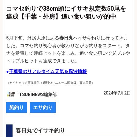
コマセ釣りで38cm頭にイサキ規定数50尾を
達成【千葉・外房】追い食い狙いが的中
5月下旬、外房大原にある
春日丸
へイサキ釣りに行ってきま
した。コマセ釣り初心者が教わりながら釣りをスタート。タ
ナを意識して連続ヒットを楽しみ、追い食い狙いでダブルや
トリプルヒットも達成できました。
●
千葉県のリアルタイム天気＆風波情報
（アイキャッチ画像提供：週刊つりニュース関東版・高末里香）
2024年7月2日
TSURINEWS編集部
船釣り
エサ釣り
春日丸でイサキ釣り