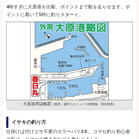
4時すぎに大原港を出船、ポイントまで船を走らせます。ポ
イントに着いて5時に釣りスタート。
大原港周辺略図
（提供：週刊つりニュース関東版・高末里香）
イサキの釣り方
仕掛けは付けエサ不要のカラーバリ3本。コマセ釣り初心者