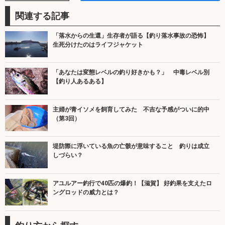
関連する記事
「落水からの生還」生存者が語る【釣り落水事故の恐怖】
生死分けたのはライフジャケット
「あなたは変態レベルの釣り好きかも？」 中毒レベル別
【釣り人あるある】
主婦が青イソメを飼育してみた 不吉な予感がついに的中
（第3回）
堤防際に浮いている魚の亡骸が意味すること 釣りは成立
しづらい？
アユルアー釣行で40匹の爆釣！【滋賀】 好釣果を支えたロ
ングロッドの威力とは？