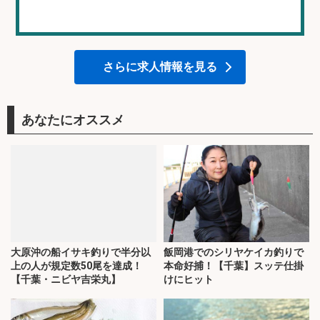
さらに求人情報を見る
あなたにオススメ
大原沖の船イサキ釣りで半分以
飯岡港でのシリヤケイカ釣りで
上の人が規定数50尾を達成！
本命好捕！【千葉】スッテ仕掛
【千葉・ニビヤ吉栄丸】
けにヒット