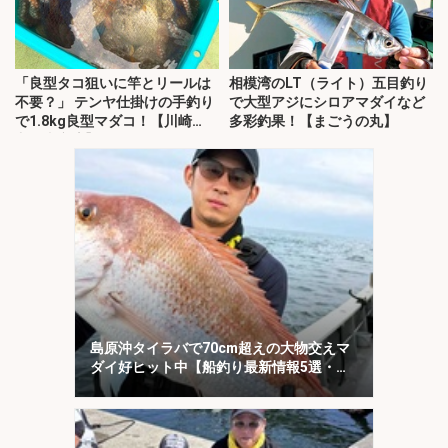
「良型タコ狙いに竿とリールは
相模湾のLT（ライト）五目釣り
不要？」 テンヤ仕掛けの手釣り
で大型アジにシロアマダイなど
で1.8kg良型マダコ！【川崎
多彩釣果！【まごうの丸】
丸・東京湾】
島原沖タイラバで70cm超えの大物交えマ
ダイ好ヒット中【船釣り最新情報5選・大
分／熊本】