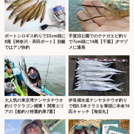
ボートシロギス釣りで22cm頭に
手賀沼公園でのテナガエビ釣り
8尾【神奈川・斉田ボート】別艇
で7cm頭に14尾【千葉】夕マヅ
ではアジ快釣
メに連発
大人気の東京湾テンヤタチウオ
伊良湖水道テンヤタチウオ釣り
釣りでドラゴン捕獲！ 関東エリ
で指5.5本クラスを筆頭に本命16
アの【船釣り特選釣果7選】
匹キャッチ【海栄丸】