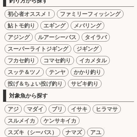
釣り方から探す
初心者オススメ！
ファミリーフィッシング
鮎トモ釣り
エギング
メバリング
アジング
ルアーシーバス
タイラバ
スーパーライトジギング
ジギング
フカセ釣り
コマセ釣り
イカメタル
スッテ＆ツノ
テンヤ
かかり釣り
投げ＆ちょい投げ釣り
サビキ釣り
対象魚から探す
アジ
マダイ
ブリ
イサキ
ヒラマサ
スルメイカ
ケンサキイカ
スズキ（シーバス）
ナマズ
アユ