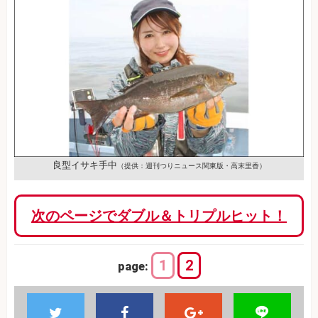
良型イサキ手中
（提供：週刊つりニュース関東版・高末里香）
次のページでダブル＆トリプルヒット！
1
2
page: