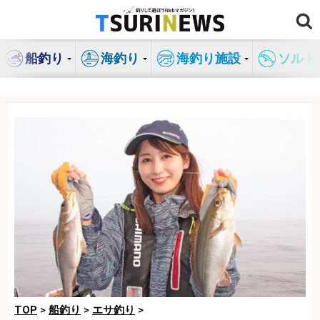
コ
ン
テ
船釣り
海釣り
海釣り施設
ソルト
ン
ツ
へ
ス
キ
ッ
プ
TOP
>
船釣り
>
エサ釣り
>