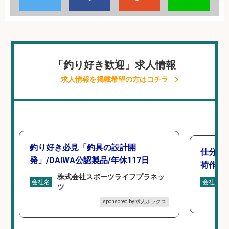
「釣り好き歓迎」求人情報
求人情報を掲載希望の方はコチラ
釣り好き必見「釣具の設計開
仕分け
発」/DAIWA公認製品/年休117日
荷作業
株式会社スポーツライフプラネッ
会社名
会社名
ツ
sponsored by 求人ボックス