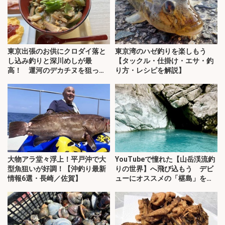
東京出張のお供にクロダイ落と
東京湾のハゼ釣りを楽しもう
し込み釣りと深川めしが最
【タックル・仕掛け・エサ・釣
高！ 運河のデカチヌを狙って
り方・レシピを解説】
みた
大物アラ堂々浮上！平戸沖で大
YouTubeで憧れた【山岳渓流釣
型魚狙いが好調！【沖釣り最新
りの世界】へ飛び込もう デビ
情報6選・長崎／佐賀】
ューにオススメの「椹島」を紹
介！