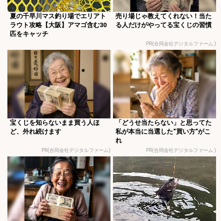
夏の千早川マス釣り場でエリアト
売り場じゃ教えてくれない！当た
ラウト攻略【大阪】アマゴ含む30
る人だけがやってる宝くじの習慣
匹をキャッチ
PR(合同会社デジタルファーム )
宝くじを知らないまま買う人ほ
「どうせ当たらない」と思ってた
ど、外れ続けます
私が本当に当選した“買い方”がこ
れ
PR(合同会社デジタルファーム)
PR(合同会社デジタルファーム )