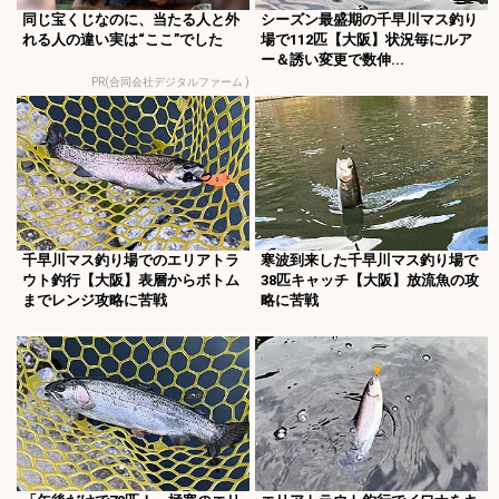
同じ宝くじなのに、当たる人と外
シーズン最盛期の千早川マス釣り
れる人の違い実は“ここ”でした
場で112匹【大阪】状況毎にルア
ー＆誘い変更で数伸...
PR(合同会社デジタルファーム )
千早川マス釣り場でのエリアトラ
寒波到来した千早川マス釣り場で
ウト釣行【大阪】表層からボトム
38匹キャッチ【大阪】放流魚の攻
までレンジ攻略に苦戦
略に苦戦