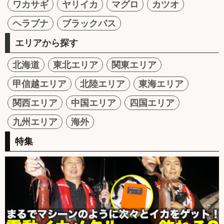
ワカサギ
ヤリイカ
マグロ
カツオ
ヘラブナ
ブラックバス
エリアから探す
北海道
東北エリア
関東エリア
甲信越エリア
北陸エリア
東海エリア
関西エリア
中国エリア
四国エリア
九州エリア
海外
特集