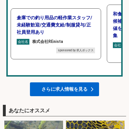
和食,
倉庫での釣り用品の軽作業スタッフ/
候補/
未経験歓迎/交通費支給/制服貸与/正
値を上
社員登用あり
集
株式会社REnista
会社名
会社名
sponsored by 求人ボックス
さらに求人情報を見る
あなたにオススメ