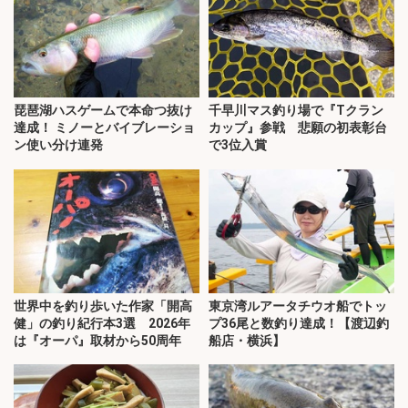
琵琶湖ハスゲームで本命つ抜け
千早川マス釣り場で『Tクラン
達成！ ミノーとバイブレーショ
カップ』参戦 悲願の初表彰台
ン使い分け連発
で3位入賞
世界中を釣り歩いた作家「開高
東京湾ルアータチウオ船でトッ
健」の釣り紀行本3選 2026年
プ36尾と数釣り達成！【渡辺釣
は『オーパ』取材から50周年
船店・横浜】