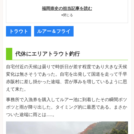
福岡崇史の担当記事を読む
×
閉じる
トラウト
ルアー＆フライ
代休にエリアトラウト釣行
自宅付近の天候は曇りで時折日が差す程度であり大きな天候
変化は無さそうであった。自宅を出発して国道を走って千早
赤阪村に差し掛かった途端、雲が厚みを増しているように思
えて来た。
事務所で入漁券を購入してルアー池に到着したその瞬間ポツ
ポツと雨が降り出した。タイミング的に最悪である。まさか
ついた途端に雨とは……。