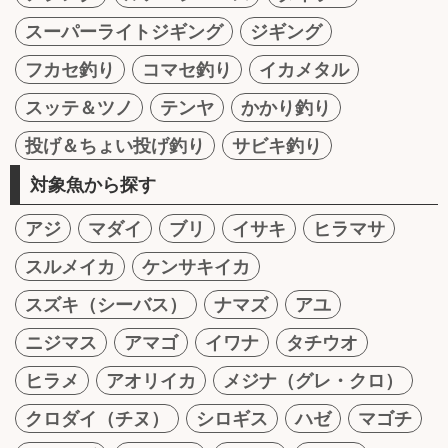
スーパーライトジギング
ジギング
フカセ釣り
コマセ釣り
イカメタル
スッテ＆ツノ
テンヤ
かかり釣り
投げ＆ちょい投げ釣り
サビキ釣り
対象魚から探す
アジ
マダイ
ブリ
イサキ
ヒラマサ
スルメイカ
ケンサキイカ
スズキ（シーバス）
ナマズ
アユ
ニジマス
アマゴ
イワナ
タチウオ
ヒラメ
アオリイカ
メジナ（グレ・クロ）
クロダイ（チヌ）
シロギス
ハゼ
マゴチ