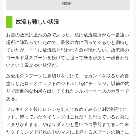
岡崇史）
放流も難しい状況
お昼の放流は上池のみであった。私は放流場所から一番遠い
場所に陣取っていたので、最後の方に回ってくるかと期待し
ていたが、一向に放流魚と思われる魚が現れない。放流用の
ゴールド系スプーンを投げても追って来るがあと一歩食わな
いという歯がゆい状況だ。
放流用のスプーンに見切りをつけて、セカンドを取るため自
塗りしたロデオクラフトのジキル1.1gにチェンジ。以前の釣
りで圧倒的な釣果を出してくれたシルバーベースのカラーで
ある。
フルキャスト後にレンジを刻んで攻めてみると3投連続でヒ
ット。待っていたタイミングはこれだ！と思っていると急に
アタリが止まる。やはりダメかと思いつつ手前まで巻いて来
たタイミングで群れの中のマスに上昇するスプーンの動きに