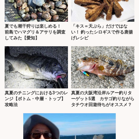
夏でも潮干狩りは楽しめる！
「キス＝天ぷら」だけではな
前島でハマグリ＆アサリを調査
い！ 釣ったシロギスで作る唐揚
してみた【愛知】
げレシピ
真夏のチニングにおける3つのレ
真夏の大阪湾沿岸ルアー釣りタ
ンジ【ボトム・中層・トップ】
ーゲット5選 カサゴ釣りながら
攻略法
タチウオ回遊待ちがオススメ？