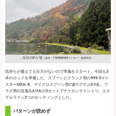
当日の釣り場
（提供：TSURINEWSライター・福岡崇史）
気持ちが萎えても仕方がないので準備をスタート。今回も3
本のロッドを準備した。スプーンとクランク用の999.9マイ
スター60UL‐K、マイクロスプーン用のβマグナム61UL、プ
ラグ用の百鬼丸61ULの3セットでナイロンライン１つ、エス
テルライン2つのセッティングとした。
パターンが読めず