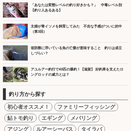
「あなたは変態レベルの釣り好きかも？」 中毒レベル別
【釣り人あるある】
主婦が青イソメを飼育してみた 不吉な予感がついに的中
（第3回）
堤防際に浮いている魚の亡骸が意味すること 釣りは成立
しづらい？
アユルアー釣行で40匹の爆釣！【滋賀】 好釣果を支えたロ
ングロッドの威力とは？
釣り方から探す
初心者オススメ！
ファミリーフィッシング
鮎トモ釣り
エギング
メバリング
アジング
ルアーシーバス
タイラバ