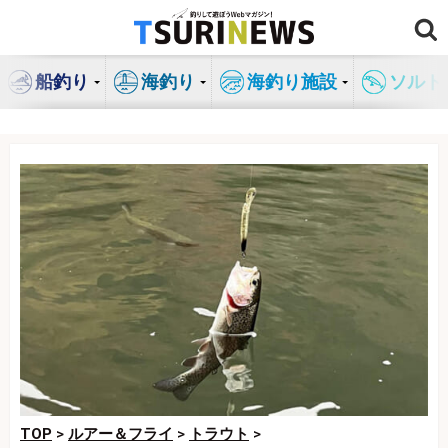
コ
ン
テ
船釣り
海釣り
海釣り施設
ソルト
ン
ツ
へ
ス
キ
ッ
プ
TOP
>
ルアー＆フライ
>
トラウト
>