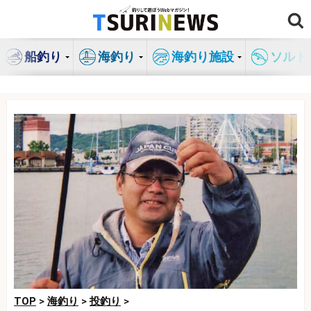
コ
ン
テ
船釣り
海釣り
海釣り施設
ソルト
ン
ツ
へ
ス
キ
ッ
プ
TOP
>
海釣り
>
投釣り
>