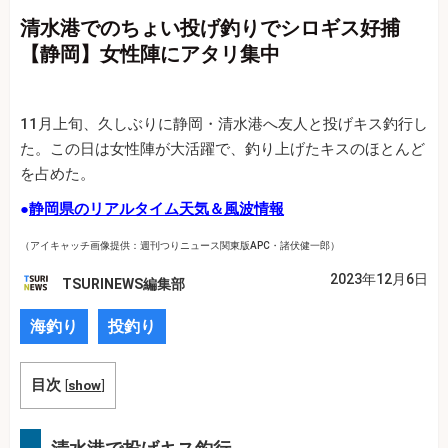
清水港でのちょい投げ釣りでシロギス好捕
【静岡】女性陣にアタリ集中
11月上旬、久しぶりに静岡・清水港へ友人と投げキス釣行し
た。この日は女性陣が大活躍で、釣り上げたキスのほとんど
を占めた。
●
静岡県のリアルタイム天気＆風波情報
（アイキャッチ画像提供：週刊つりニュース関東版APC・諸伏健一郎）
2023年12月6日
TSURINEWS編集部
海釣り
投釣り
目次
[
show
]