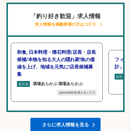
「釣り好き歓迎」求人情報
求人情報を掲載希望の方はコチラ
和食, 日本料理・懐石料理/店長・店長
候補/本物を知る大人の隠れ家!魚の価
フィッ
値を上げ、地域を元気に!店長候補募
計」
集
会社名
酒場あらかぶ 酒場あらかぶ
会社名
sponsored by 求人ボックス
さらに求人情報を見る