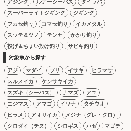
アジング
ルアーシーバス
タイラバ
スーパーライトジギング
ジギング
フカセ釣り
コマセ釣り
イカメタル
スッテ＆ツノ
テンヤ
かかり釣り
投げ＆ちょい投げ釣り
サビキ釣り
対象魚から探す
アジ
マダイ
ブリ
イサキ
ヒラマサ
スルメイカ
ケンサキイカ
スズキ（シーバス）
ナマズ
アユ
ニジマス
アマゴ
イワナ
タチウオ
ヒラメ
アオリイカ
メジナ（グレ・クロ）
クロダイ（チヌ）
シロギス
ハゼ
マゴチ