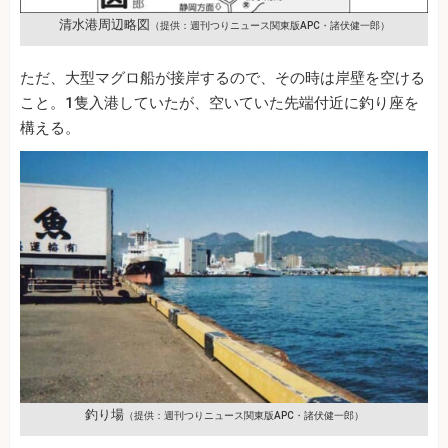
清水港周辺略図
（提供：週刊つりニュース関東版APC・諸伏健一郎）
ただ、大型マグロ船が接岸するので、その時は岸壁を空ける
こと。1隻入港していたが、空いていた先端付近に釣り座を
構える。
釣り場
（提供：週刊つりニュース関東版APC・諸伏健一郎）