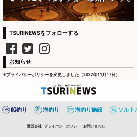
TSURINEWSをフォローする
お知らせ
※プライバシーポリシーを変更しました（2022年11月17日）
船釣り
海釣り
海釣り施設
ソルト
運営会社
プライバシーポリシー
お問い合わせ