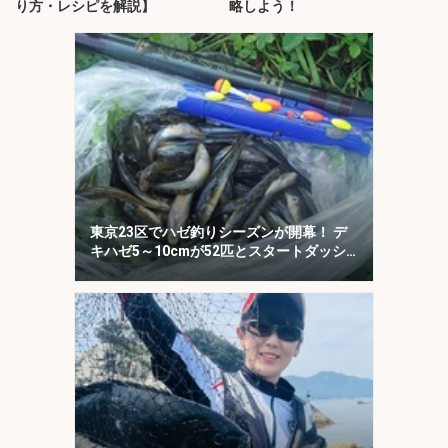
り方・レシピを解説】
略しよう！
東京23区でハゼ釣りシーズンが開幕！ デ
キハゼ5～10cmが52匹とスタートダッシ
ュに成功