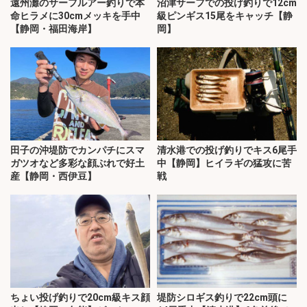
遠州灘のサーフルアー釣りで本
沼津サーフでの投げ釣りで12cm
命ヒラメに30cmメッキを手中
級ピンギス15尾をキャッチ【静
【静岡・福田海岸】
岡】
田子の沖堤防でカンパチにスマ
清水港での投げ釣りでキス6尾手
ガツオなど多彩な顔ぶれで好土
中【静岡】ヒイラギの猛攻に苦
産【静岡・西伊豆】
戦
ちょい投げ釣りで20cm級キス顔
堤防シロギス釣りで22cm頭に