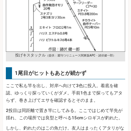
投げキスタックル
（提供：週刊つりニュース関東版APC・諸伏健一郎）
1尾目がヒットもあとが続かず
ここで私も竿を出し、対岸へ向けて3色に投入。着底を確
認、ゆっくり探っていくがダメ。手前1色まで探ってもアタ
らず、巻き上げてエサを確認するとそのまま。
2投目は同距離で置き竿にしてみる。ここではじめて竿先が
揺れ、この場所では良型と呼べる15cmシロギスが釣れた。
しかし、釣れたのはこの魚だけ。友人はまったくアタリがな