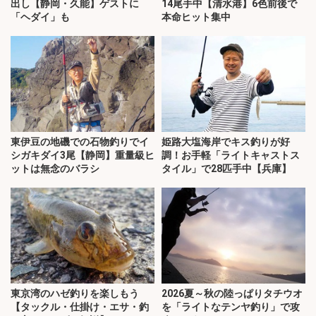
出し【静岡・久能】ゲストに
14尾手中【清水港】6色前後で
「ヘダイ」も
本命ヒット集中
東伊豆の地磯での石物釣りでイ
姫路大塩海岸でキス釣りが好
シガキダイ3尾【静岡】重量級ヒ
調！お手軽「ライトキャストス
ットは無念のバラシ
タイル」で28匹手中【兵庫】
東京湾のハゼ釣りを楽しもう
2026夏～秋の陸っぱりタチウオ
【タックル・仕掛け・エサ・釣
を「ライトなテンヤ釣り」で攻