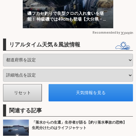
磯フカセ釣りで良型クロの入れ食いを堪
能！ 特級磯では49cmも登場【大分県・鶴
見の磯】
Recommended by
リアルタイム天気＆風波情報
関連する記事
「落水からの生還」生存者が語る【釣り落水事故の恐怖】
生死分けたのはライフジャケット