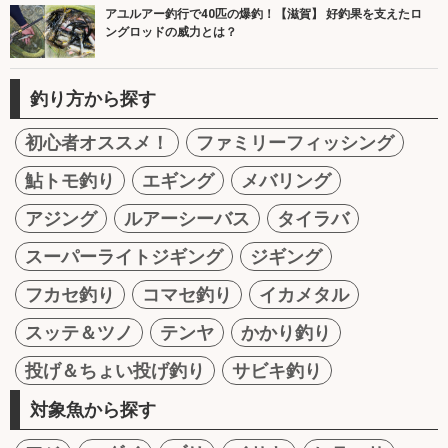
アユルアー釣行で40匹の爆釣！【滋賀】 好釣果を支えたロ
ングロッドの威力とは？
釣り方から探す
初心者オススメ！
ファミリーフィッシング
鮎トモ釣り
エギング
メバリング
アジング
ルアーシーバス
タイラバ
スーパーライトジギング
ジギング
フカセ釣り
コマセ釣り
イカメタル
スッテ＆ツノ
テンヤ
かかり釣り
投げ＆ちょい投げ釣り
サビキ釣り
対象魚から探す