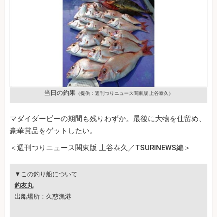
当日の釣果
（提供：週刊つりニュース関東版 上谷泰久）
マダイダービーの期間も残りわずか。最後に大物を仕留め、
豪華賞品をゲットしたい。
＜週刊つりニュース関東版 上谷泰久／TSURINEWS編＞
▼この釣り船について
釣友丸
出船場所：久慈漁港