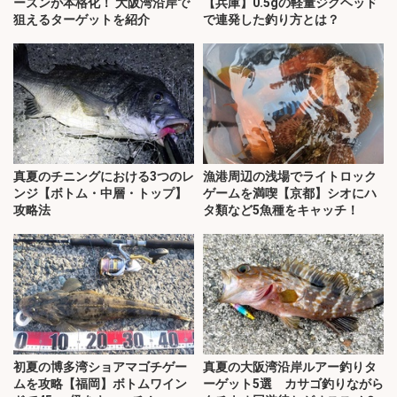
ーズンが本格化！ 大阪湾沿岸で
【兵庫】0.5gの軽量ジグヘッド
狙えるターゲットを紹介
で連発した釣り方とは？
真夏のチニングにおける3つのレ
漁港周辺の浅場でライトロック
ンジ【ボトム・中層・トップ】
ゲームを満喫【京都】シオにハ
攻略法
タ類など5魚種をキャッチ！
初夏の博多湾ショアマゴチゲー
真夏の大阪湾沿岸ルアー釣りタ
ムを攻略【福岡】ボトムワイン
ーゲット5選 カサゴ釣りながら