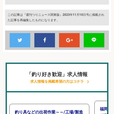
この記事は『週刊つりニュース関東版』2023年11月10日号に掲載され
た記事を再編集したものになります。
「釣り好き歓迎」求人情報
求人情報を掲載希望の方はコチラ
福岡「
釣り具などの出荷作業～～/工場/製造