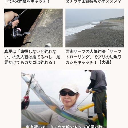
ドで45cm級をキャッチ！
タチウオ回遊待ちがオススメ？
真夏は「遠投しないと釣れな
西湘サーフの人気釣法「サーフ
い」の先入観は捨てるべし 足
トローリング」でブリの幼魚ワ
元だけでもカサゴは釣れる！
カシをキャッチ！【大磯】
東京湾ルアータチウオ船でトップ36尾と数