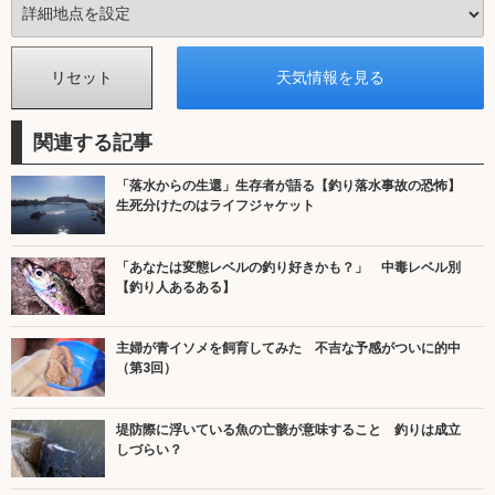
関連する記事
「落水からの生還」生存者が語る【釣り落水事故の恐怖】
生死分けたのはライフジャケット
「あなたは変態レベルの釣り好きかも？」 中毒レベル別
【釣り人あるある】
主婦が青イソメを飼育してみた 不吉な予感がついに的中
（第3回）
堤防際に浮いている魚の亡骸が意味すること 釣りは成立
しづらい？