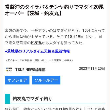
常磐沖のタイラバ＆テンヤ釣りでマダイ20尾
オーバー【茨城・釣友丸】
常磐の海で今、一番アツいのはマダイだろう。10月に入って
から連日型物が上がっている。そこで10月19日（木）、日
立港久慈漁港の
釣友丸
から大ダイを狙ってみた。
●
茨城県のリアルタイム天気＆風波情報
（アイキャッチ画像提供：週刊つりニュース関東版 上谷泰久）
2023年11月20日
TSURINEWS編集部
オフショア
ソルトルアー
釣友丸でマダイ釣り
釣行前日、釣友から5.5kg頭にキロ超9尾を釣り上げたと連絡