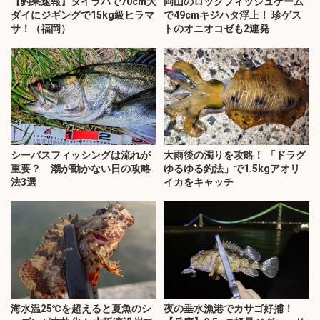
【釣果速報】タイラバで70cm大
岡山のロックフィッシュゲーム
ダイにジギングで15kg級ヒラマ
で49cmキジハタ浮上！ 珍ゲス
サ！（福岡）
トのオニオコゼも2連発
シーバスフィッシングは流れが
大雨後の濁りを攻略！ 「ドラグ
重要？ 潮が動かない日の攻略
ゆるゆる釣法」で1.5kgアオリ
法3選
イカをキャッチ
海水温25℃を超えると夏魚のシ
夜の垂水漁港でカサゴ好捕！