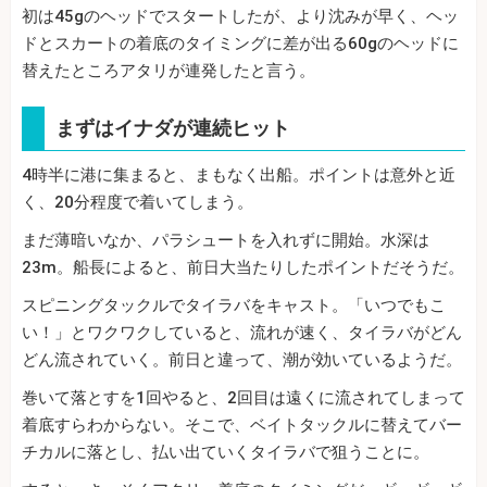
初は45gのヘッドでスタートしたが、より沈みが早く、ヘッ
ドとスカートの着底のタイミングに差が出る60gのヘッドに
替えたところアタリが連発したと言う。
まずはイナダが連続ヒット
4時半に港に集まると、まもなく出船。ポイントは意外と近
く、20分程度で着いてしまう。
まだ薄暗いなか、パラシュートを入れずに開始。水深は
23m。船長によると、前日大当たりしたポイントだそうだ。
スピニングタックルでタイラバをキャスト。「いつでもこ
い！」とワクワクしていると、流れが速く、タイラバがどん
どん流されていく。前日と違って、潮が効いているようだ。
巻いて落とすを1回やると、2回目は遠くに流されてしまって
着底すらわからない。そこで、ベイトタックルに替えてバー
チカルに落とし、払い出ていくタイラバで狙うことに。