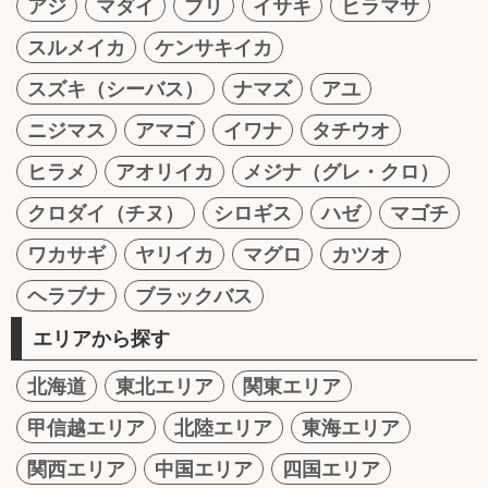
アジ
マダイ
ブリ
イサキ
ヒラマサ
スルメイカ
ケンサキイカ
スズキ（シーバス）
ナマズ
アユ
ニジマス
アマゴ
イワナ
タチウオ
ヒラメ
アオリイカ
メジナ（グレ・クロ）
クロダイ（チヌ）
シロギス
ハゼ
マゴチ
ワカサギ
ヤリイカ
マグロ
カツオ
ヘラブナ
ブラックバス
エリアから探す
北海道
東北エリア
関東エリア
甲信越エリア
北陸エリア
東海エリア
関西エリア
中国エリア
四国エリア