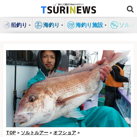
コ
ン
テ
船釣り
海釣り
海釣り施設
ソルト
ン
ツ
へ
ス
キ
ッ
プ
TOP
>
ソルトルアー
>
オフショア
>