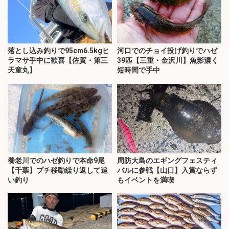
落とし込み釣りで95cm6.5kgヒ
河口でのチョイ投げ釣りでハゼ
ラマサ手中に歓喜【佐賀・第三
39匹【三重・金沢川】魚影濃く
天童丸】
短時間で手中
養老川でのハゼ釣りで本命9尾
周防大島のエギングフェスティ
【千葉】プチ移動繰り返して追
バルに参戦【山口】入賞ならず
い釣り
もイベントを満喫