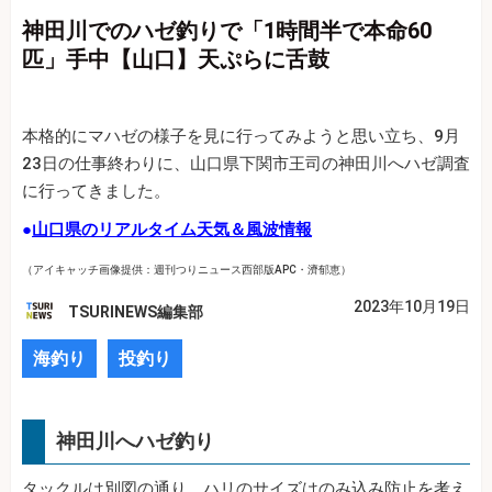
神田川でのハゼ釣りで「1時間半で本命60
匹」手中【山口】天ぷらに舌鼓
本格的にマハゼの様子を見に行ってみようと思い立ち、9月
23日の仕事終わりに、山口県下関市王司の神田川へハゼ調査
に行ってきました。
●
山口県のリアルタイム天気＆風波情報
（アイキャッチ画像提供：週刊つりニュース西部版APC・濟郁恵）
2023年10月19日
TSURINEWS編集部
海釣り
投釣り
神田川へハゼ釣り
タックルは別図の通り、ハリのサイズはのみ込み防止を考え