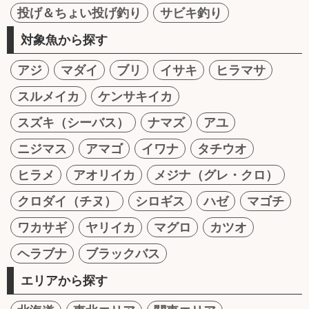
投げ＆ちょい投げ釣り
サビキ釣り
対象魚から探す
アジ
マダイ
ブリ
イサキ
ヒラマサ
スルメイカ
ケンサキイカ
スズキ（シーバス）
ナマズ
アユ
ニジマス
アマゴ
イワナ
タチウオ
ヒラメ
アオリイカ
メジナ（グレ・クロ）
クロダイ（チヌ）
シロギス
ハゼ
マゴチ
ワカサギ
ヤリイカ
マグロ
カツオ
ヘラブナ
ブラックバス
エリアから探す