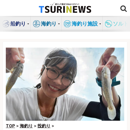
コ
ン
テ
船釣り
海釣り
海釣り施設
ソルト
ン
ツ
へ
ス
キ
ッ
プ
TOP
>
海釣り
>
投釣り
>