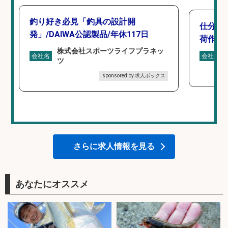
釣り好き必見「釣具の設計開
仕分け
発」/DAIWA公認製品/年休117日
荷作業
株式会社スポーツライフプラネッ
会社名
会社名
ツ
sponsored by 求人ボックス
さらに求人情報を見る
あなたにオススメ