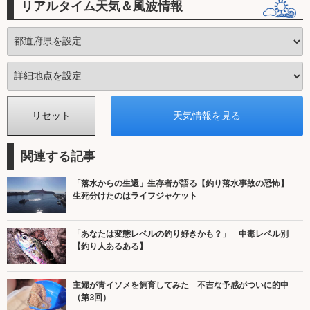
リアルタイム天気＆風波情報
関連する記事
「落水からの生還」生存者が語る【釣り落水事故の恐怖】
生死分けたのはライフジャケット
「あなたは変態レベルの釣り好きかも？」 中毒レベル別
【釣り人あるある】
主婦が青イソメを飼育してみた 不吉な予感がついに的中
（第3回）