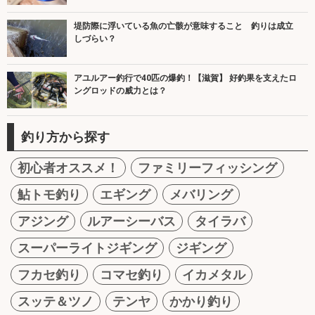
堤防際に浮いている魚の亡骸が意味すること 釣りは成立
しづらい？
アユルアー釣行で40匹の爆釣！【滋賀】 好釣果を支えたロ
ングロッドの威力とは？
釣り方から探す
初心者オススメ！
ファミリーフィッシング
鮎トモ釣り
エギング
メバリング
アジング
ルアーシーバス
タイラバ
スーパーライトジギング
ジギング
フカセ釣り
コマセ釣り
イカメタル
スッテ＆ツノ
テンヤ
かかり釣り