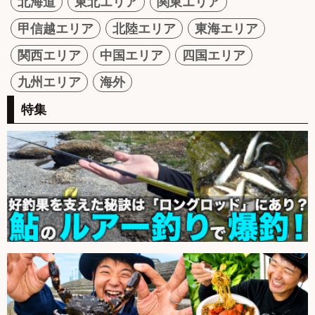
北海道
東北エリア
関東エリア
甲信越エリア
北陸エリア
東海エリア
関西エリア
中国エリア
四国エリア
九州エリア
海外
特集