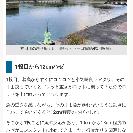
神田川の釣り場
（提供：週刊つりニュース西部版APC・濟郁恵）
1投目から12cmハゼ
1投目、着底からすぐにコツコツと小気味良いアタリ。その
まま誘っていくとゴンッと重さがロッドに乗ってきたのでロ
ッドを上に向かってアワせます。
魚の重さを感じながら、そのまま魚が暴れないように動きに
合わせて巻いてくると12cm程度のハゼでした。
そこから1投ごとに魚の反応があり、10cmから13cm程度の
ハゼがコンスタントに釣れてきました。根掛かりを回避しな