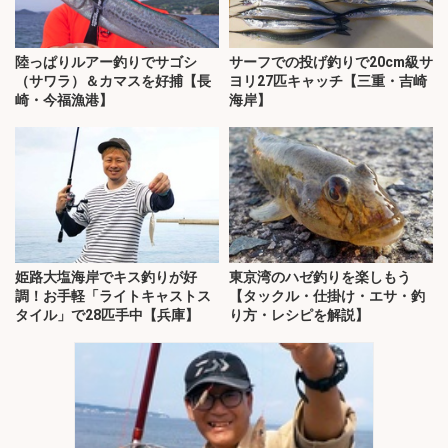
陸っぱりルアー釣りでサゴシ
サーフでの投げ釣りで20cm級サ
（サワラ）＆カマスを好捕【長
ヨリ27匹キャッチ【三重・吉崎
崎・今福漁港】
海岸】
姫路大塩海岸でキス釣りが好
東京湾のハゼ釣りを楽しもう
調！お手軽「ライトキャストス
【タックル・仕掛け・エサ・釣
タイル」で28匹手中【兵庫】
り方・レシピを解説】