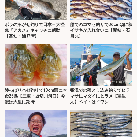
ボラの泳がせ釣りで日本三大怪
船でのコマセ釣りで36cm頭に秋
魚『アカメ』キャッチに感動
イサキが入れ食いに【愛知・石
【高知・浦戸湾】
川丸】
陸っぱりハゼ釣りで13cm頭に本
響灘での落とし込み釣りでヒラ
命25匹【三重・堀切川河口】今
マサにマダイにヒラメ【宝生
後は大型に期待
丸】ベイトはイワシ