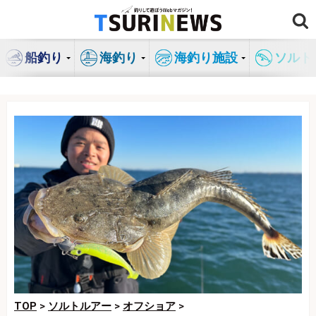
コ
ン
テ
船釣り
海釣り
海釣り施設
ソルト
ン
ツ
へ
ス
キ
ッ
プ
TOP
>
ソルトルアー
>
オフショア
>