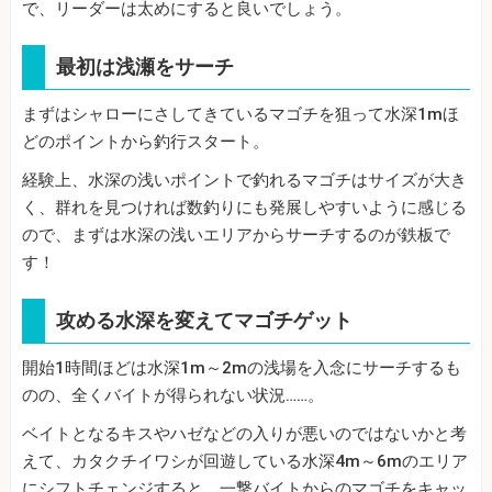
で、リーダーは太めにすると良いでしょう。
最初は浅瀬をサーチ
まずはシャローにさしてきているマゴチを狙って水深1mほ
どのポイントから釣行スタート。
経験上、水深の浅いポイントで釣れるマゴチはサイズが大き
く、群れを見つければ数釣りにも発展しやすいように感じる
ので、まずは水深の浅いエリアからサーチするのが鉄板で
す！
攻める水深を変えてマゴチゲット
開始1時間ほどは水深1m～2mの浅場を入念にサーチするも
のの、全くバイトが得られない状況……。
ベイトとなるキスやハゼなどの入りが悪いのではないかと考
えて、カタクチイワシが回遊している水深4m～6mのエリア
にシフトチェンジすると、一撃バイトからのマゴチをキャッ