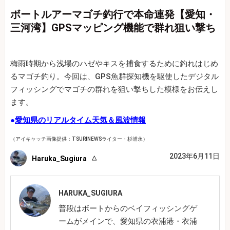
ボートルアーマゴチ釣行で本命連発【愛知・
三河湾】GPSマッピング機能で群れ狙い撃ち
梅雨時期から浅場のハゼやキスを捕食するために釣れはじめ
るマゴチ釣り。今回は、GPS魚群探知機を駆使したデジタル
フィッシングでマゴチの群れを狙い撃ちした模様をお伝えし
ます。
●
愛知県のリアルタイム天気＆風波情報
（アイキャッチ画像提供：TSURINEWSライター・杉浦永）
2023年6月11日
Haruka_Sugiura
HARUKA_SUGIURA
普段はボートからのベイフィッシングゲ
ームがメインで、愛知県の衣浦港・衣浦