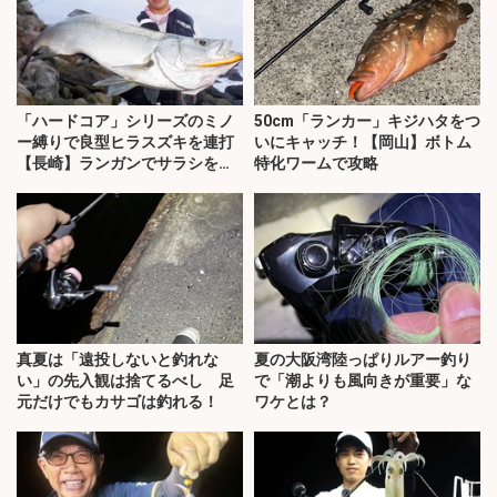
「ハードコア」シリーズのミノ
50cm「ランカー」キジハタをつ
ー縛りで良型ヒラスズキを連打
いにキャッチ！【岡山】ボトム
【長崎】ランガンでサラシを攻
特化ワームで攻略
略！
真夏は「遠投しないと釣れな
夏の大阪湾陸っぱりルアー釣り
い」の先入観は捨てるべし 足
で「潮よりも風向きが重要」な
元だけでもカサゴは釣れる！
ワケとは？