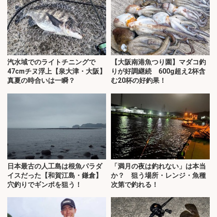
汽水域でのライトチニングで
【大阪南港魚つり園】マダコ釣
47cmチヌ浮上【泉大津・大阪】
りが好調継続 600g超え2杯含
真夏の時合いは一瞬？
む20杯の好釣果！
日本最古の人工島は根魚パラダ
「満月の夜は釣れない」は本当
イスだった【和賀江島・鎌倉】
か？ 狙う場所・レンジ・魚種
穴釣りでギンポを狙う！
次第で釣れる！