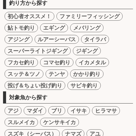
釣り方から探す
初心者オススメ！
ファミリーフィッシング
鮎トモ釣り
エギング
メバリング
アジング
ルアーシーバス
タイラバ
スーパーライトジギング
ジギング
フカセ釣り
コマセ釣り
イカメタル
スッテ＆ツノ
テンヤ
かかり釣り
投げ＆ちょい投げ釣り
サビキ釣り
対象魚から探す
アジ
マダイ
ブリ
イサキ
ヒラマサ
スルメイカ
ケンサキイカ
スズキ（シーバス）
ナマズ
アユ