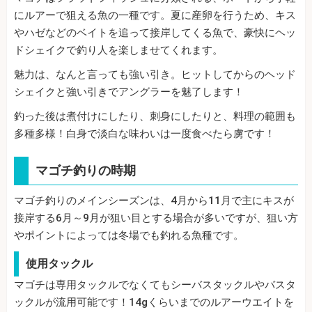
にルアーで狙える魚の一種です。夏に産卵を行うため、キス
やハゼなどのベイトを追って接岸してくる魚で、豪快にヘッ
ドシェイクで釣り人を楽しませてくれます。
魅力は、なんと言っても強い引き。ヒットしてからのヘッド
シェイクと強い引きでアングラーを魅了します！
釣った後は煮付けにしたり、刺身にしたりと、料理の範囲も
多種多様！白身で淡白な味わいは一度食べたら虜です！
マゴチ釣りの時期
マゴチ釣りのメインシーズンは、4月から11月で主にキスが
接岸する6月～9月が狙い目とする場合が多いですが、狙い方
やポイントによっては冬場でも釣れる魚種です。
使用タックル
マゴチは専用タックルでなくてもシーバスタックルやバスタ
ックルが流用可能です！14gくらいまでのルアーウエイトを