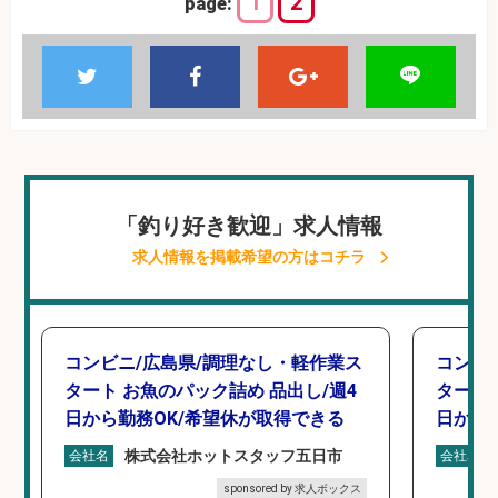
1
2
page:
「釣り好き歓迎」求人情報
求人情報を掲載希望の方はコチラ
コンビニ/広島県/調理なし・軽作業ス
コンビ
タート お魚のパック詰め 品出し/週4
タート 
日から勤務OK/希望休が取得できる
日から
株式会社ホットスタッフ五日市
会社名
会社名
sponsored by 求人ボックス