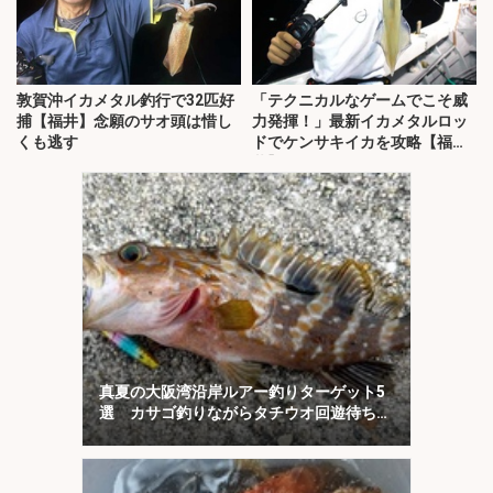
敦賀沖イカメタル釣行で32匹好
「テクニカルなゲームでこそ威
捕【福井】念願のサオ頭は惜し
力発揮！」最新イカメタルロッ
くも逃す
ドでケンサキイカを攻略【福
井】
真夏の大阪湾沿岸ルアー釣りターゲット5
選 カサゴ釣りながらタチウオ回遊待ちが
オススメ？