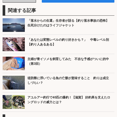
関連する記事
「落水からの生還」生存者が語る【釣り落水事故の恐怖】
生死分けたのはライフジャケット
「あなたは変態レベルの釣り好きかも？」 中毒レベル別
【釣り人あるある】
主婦が青イソメを飼育してみた 不吉な予感がついに的中
（第3回）
堤防際に浮いている魚の亡骸が意味すること 釣りは成立
しづらい？
アユルアー釣行で40匹の爆釣！【滋賀】 好釣果を支えたロ
ングロッドの威力とは？