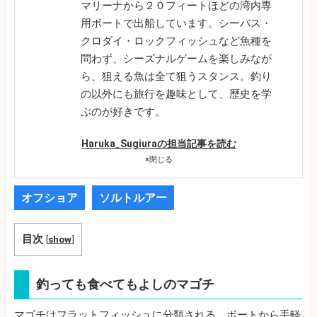
マリーナから２０フィートほどの湾内専
用ボートで出船しています。シーバス・
クロダイ・ロックフィッシュなど魚種を
問わず、シーズナルゲームを楽しみなが
ら、狙える魚は全て狙うスタンス。釣り
の以外にも旅行を趣味として、歴史を学
ぶのが好きです。
Haruka_Sugiuraの担当記事を読む
×
閉じる
オフショア
ソルトルアー
目次
[
show
]
釣っても食べてもよしのマゴチ
マゴチはフラットフィッシュに分類される、ボートから手軽