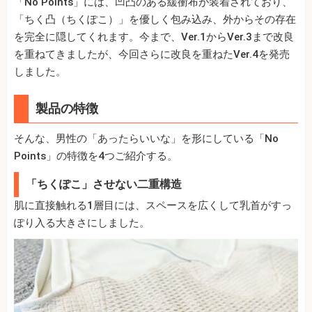
「No Points」には、凹凸のある緩衝布が装着されており、
「ちく凸（ちくぽこ）」を優しく包み込み、外からその存在
を完全に隠してくれます。今まで、Ver.1からVer.3まで改良
を重ねてきましたが、今回さらに改良を重ねたVer.4を発売
しました。
製品の特徴
そんな、男性の「あったらいいな」を形にしている「No
Points」の特徴を4つご紹介する。
「ちくぽこ」させない二重構造
肌に直接触れる1層目には、スペースを広くして乳首がすっ
ぽり入る大きさにしました。