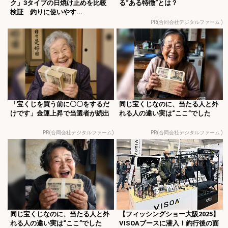
ク」3タイプの日焼け止めを比較
る“ある特徴”とは？
検証 釣りに使いやす...
PR(合同会社デジタルファーム )
「宝くじを買う前に〇〇をするだ
同じ宝くじなのに、当たる人と外
けです」金運上昇で当選者が続出
れる人の違い実は“ここ”でした
PR(合同会社デジタルファーム)
PR(合同会社デジタルファーム )
同じ宝くじなのに、当たる人と外
【フィッシングショー大阪2025】
れる人の違い実は“ここ”でした
VISOAブースに潜入！釣行後の面