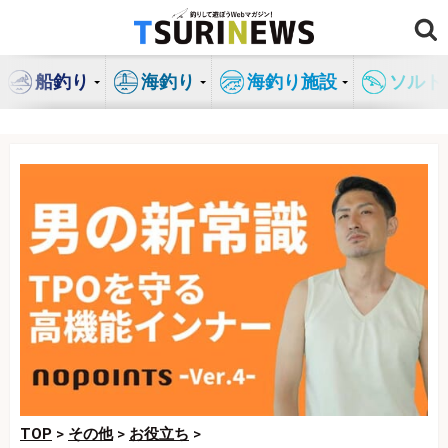
コ
ン
テ
船釣り
海釣り
海釣り施設
ソルト
ン
ツ
へ
ス
キ
ッ
プ
TOP
>
その他
>
お役立ち
>