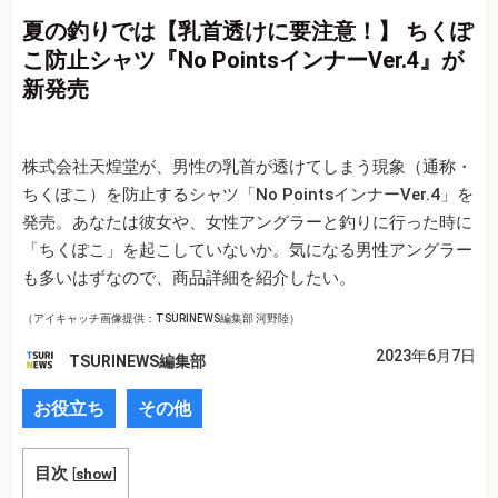
夏の釣りでは【乳首透けに要注意！】 ちくぽ
こ防止シャツ『No PointsインナーVer.4』が
新発売
株式会社天煌堂が、男性の乳首が透けてしまう現象（通称・
ちくぽこ）を防止するシャツ「No PointsインナーVer.4」を
発売。あなたは彼女や、女性アングラーと釣りに行った時に
「ちくぽこ」を起こしていないか。気になる男性アングラー
も多いはずなので、商品詳細を紹介したい。
（アイキャッチ画像提供：TSURINEWS編集部 河野陸）
2023年6月7日
TSURINEWS編集部
お役立ち
その他
目次
[
show
]