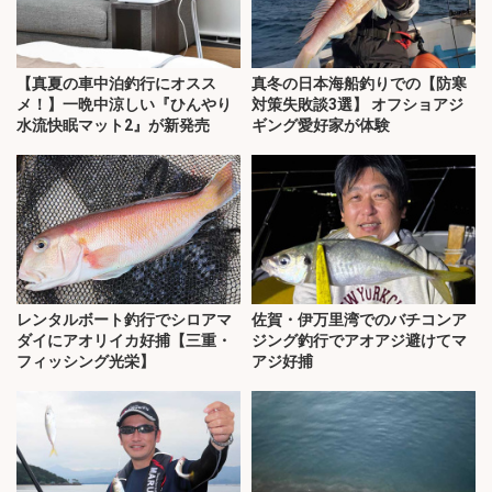
【真夏の車中泊釣行にオスス
真冬の日本海船釣りでの【防寒
メ！】一晩中涼しい『ひんやり
対策失敗談3選】 オフショアジ
水流快眠マット2』が新発売
ギング愛好家が体験
レンタルボート釣行でシロアマ
佐賀・伊万里湾でのバチコンア
ダイにアオリイカ好捕【三重・
ジング釣行でアオアジ避けてマ
フィッシング光栄】
アジ好捕