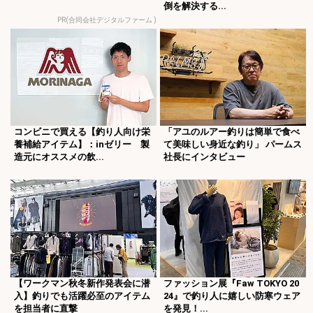
倒を解決する...
PR(合同会社デジタルファーム )
コンビニで買える【釣り人向け栄
「アユのルアー釣りは簡単で食べ
養補給アイテム】：inゼリー 製
て美味しい身近な釣り」 パームス
造元にオススメの飲...
社長にインタビュー
【ワークマン秋冬新作発表会に潜
ファッション展『Faw TOKYO 20
入】釣りでも活躍必至のアイテム
24』で釣り人に嬉しい防寒ウェア
を担当者に直撃
を発見！...