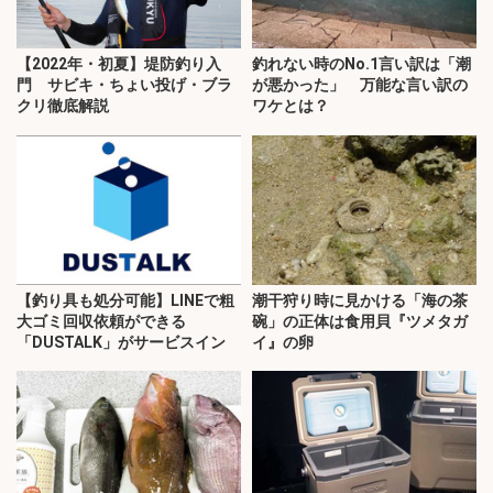
【2022年・初夏】堤防釣り入
釣れない時のNo.1言い訳は「潮
門 サビキ・ちょい投げ・ブラ
が悪かった」 万能な言い訳の
クリ徹底解説
ワケとは？
【釣り具も処分可能】LINEで粗
潮干狩り時に見かける「海の茶
大ゴミ回収依頼ができる
碗」の正体は食用貝『ツメタガ
「DUSTALK」がサービスイン
イ』の卵