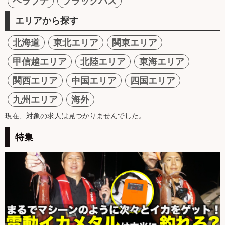
ヘラブナ
ブラックバス
エリアから探す
北海道
東北エリア
関東エリア
甲信越エリア
北陸エリア
東海エリア
関西エリア
中国エリア
四国エリア
九州エリア
海外
現在、対象の求人は見つかりませんでした。
特集