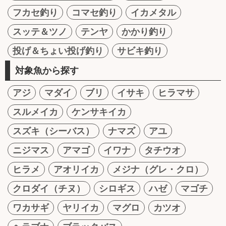
フカセ釣り
コマセ釣り
イカメタル
スッテ＆ツノ
テンヤ
かかり釣り
投げ＆ちょい投げ釣り
サビキ釣り
対象魚から探す
アジ
マダイ
ブリ
イサキ
ヒラマサ
スルメイカ
ケンサキイカ
スズキ（シーバス）
ナマズ
アユ
ニジマス
アマゴ
イワナ
タチウオ
ヒラメ
アオリイカ
メジナ（グレ・クロ）
クロダイ（チヌ）
シロギス
ハゼ
マゴチ
ワカサギ
ヤリイカ
マグロ
カツオ