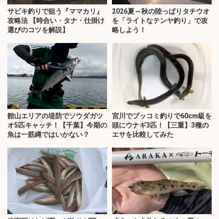
サビキ釣りで狙う『ママカリ』
2026夏～秋の陸っぱりタチウオ
攻略法 【時合い・タナ・仕掛け
を「ライトなテンヤ釣り」で攻
選びのコツを解説】
略しよう！
館山エリアの堤防でソウダガツ
宮川でブッコミ釣りで60cm級を
オ5匹キャッチ！【千葉】今期の
頭にウナギ3匹！【三重】3種の
魚は一筋縄ではいかない？
エサを比較してみた