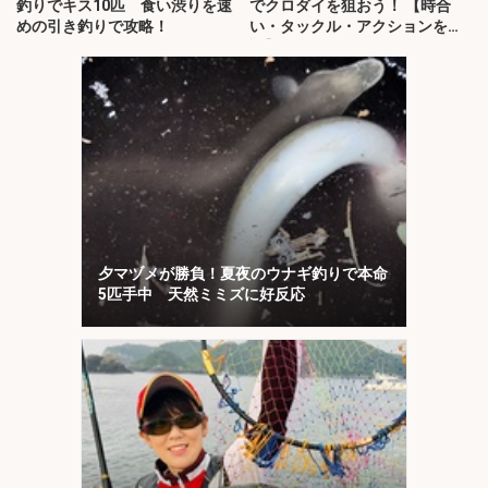
釣りでキス10匹 食い渋りを速
でクロダイを狙おう！ 【時合
めの引き釣りで攻略！
い・タックル・アクションを解
説】
夕マヅメが勝負！夏夜のウナギ釣りで本命
5匹手中 天然ミミズに好反応