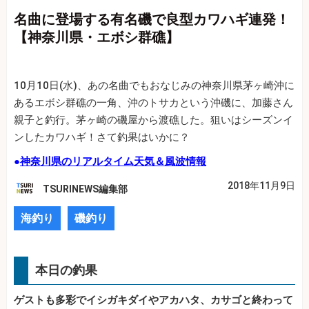
名曲に登場する有名磯で良型カワハギ連発！
【神奈川県・エボシ群礁】
10月10日(水)、あの名曲でもおなじみの神奈川県茅ヶ崎沖に
あるエボシ群礁の一角、沖のトサカという沖磯に、加藤さん
親子と釣行。茅ヶ崎の磯屋から渡礁した。狙いはシーズンイ
ンしたカワハギ！さて釣果はいかに？
●
神奈川県のリアルタイム天気＆風波情報
2018年11月9日
TSURINEWS編集部
海釣り
磯釣り
本日の釣果
ゲストも多彩でイシガキダイやアカハタ、カサゴと終わって