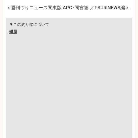
＜週刊つりニュース関東版 APC･間宮隆 ／TSURINEWS編＞
▼この釣り船について
磯屋