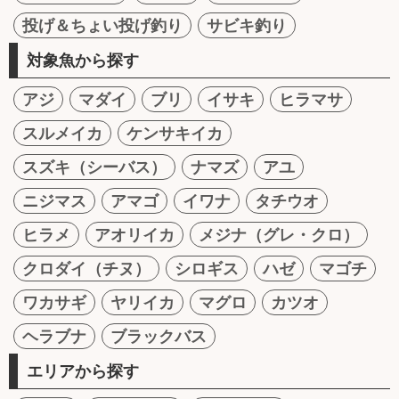
投げ＆ちょい投げ釣り
サビキ釣り
対象魚から探す
アジ
マダイ
ブリ
イサキ
ヒラマサ
スルメイカ
ケンサキイカ
スズキ（シーバス）
ナマズ
アユ
ニジマス
アマゴ
イワナ
タチウオ
ヒラメ
アオリイカ
メジナ（グレ・クロ）
クロダイ（チヌ）
シロギス
ハゼ
マゴチ
ワカサギ
ヤリイカ
マグロ
カツオ
ヘラブナ
ブラックバス
エリアから探す