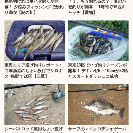
梅雨明ければ夏ハゼ釣りが開
「え、もう釣れるの？」夏のハ
幕！ 夕涼みフィッシングで数釣
ゼ釣りが開幕！ 1時間で15匹キ
り満喫【紀の川】
ャッチ【愛知】
東海エリア投げ釣りレポート：
東京23区でハゼ釣りシーズンが
白塚漁港のちょい投げでシロギ
開幕！ デキハゼ5～10cmが52匹
ス1時間で20匹【三重】
とスタートダッシュに成功
シーバスロッド流用ちょい投げ
サーフのマイクロテンヤゲーム