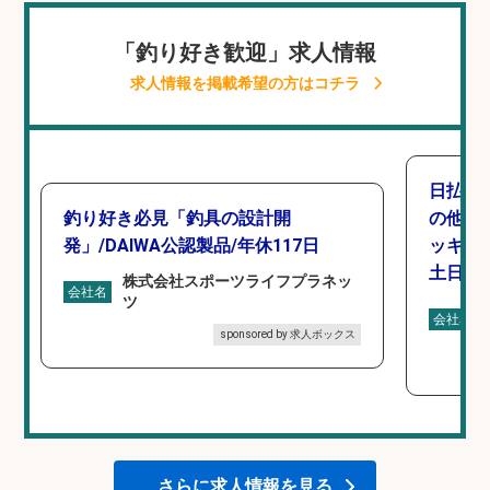
「釣り好き歓迎」求人情報
求人情報を掲載希望の方はコチラ
日払い
釣り好き必見「釣具の設計開
の他/
発」/DAIWA公認製品/年休117日
ッキン
土日休み
株式会社スポーツライフプラネッ
会社名
ツ
会社名
sponsored by 求人ボックス
さらに求人情報を見る