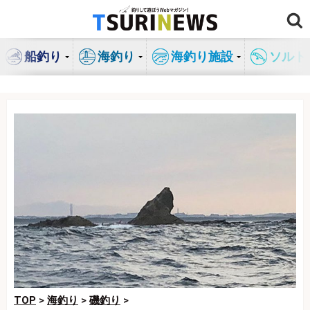
コ
ン
テ
船釣り
海釣り
海釣り施設
ソルト
ン
ツ
へ
ス
キ
ッ
プ
TOP
>
海釣り
>
磯釣り
>