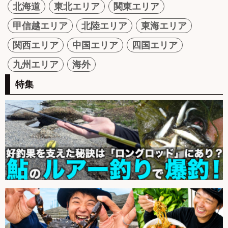
北海道
東北エリア
関東エリア
甲信越エリア
北陸エリア
東海エリア
関西エリア
中国エリア
四国エリア
九州エリア
海外
特集