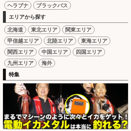
ヘラブナ
ブラックバス
エリアから探す
北海道
東北エリア
関東エリア
甲信越エリア
北陸エリア
東海エリア
関西エリア
中国エリア
四国エリア
九州エリア
海外
特集