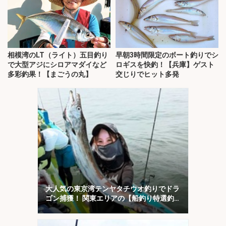
相模湾のLT（ライト）五目釣り
早朝3時間限定のボート釣りでシ
で大型アジにシロアマダイなど
ロギスを快釣！【兵庫】ゲスト
多彩釣果！【まごうの丸】
交じりでヒット多発
大人気の東京湾テンヤタチウオ釣りでドラ
ゴン捕獲！ 関東エリアの【船釣り特選釣
果7選】