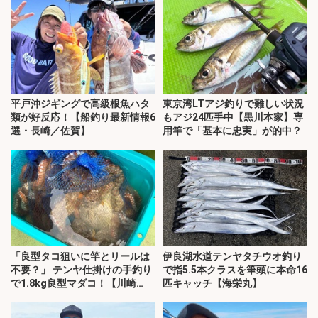
平戸沖ジギングで高級根魚ハタ
東京湾LTアジ釣りで難しい状況
類が好反応！【船釣り最新情報6
もアジ24匹手中【黒川本家】専
選・長崎／佐賀】
用竿で「基本に忠実」が的中？
「良型タコ狙いに竿とリールは
伊良湖水道テンヤタチウオ釣り
不要？」 テンヤ仕掛けの手釣り
で指5.5本クラスを筆頭に本命16
で1.8kg良型マダコ！【川崎
匹キャッチ【海栄丸】
丸・東京湾】