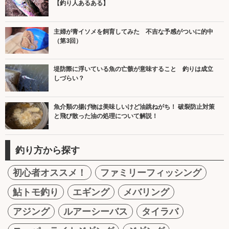
【釣り人あるある】
主婦が青イソメを飼育してみた 不吉な予感がついに的中
（第3回）
堤防際に浮いている魚の亡骸が意味すること 釣りは成立
しづらい？
魚介類の揚げ物は美味しいけど油跳ねがち！ 破裂防止対策
と飛び散った油の処理について解説！
釣り方から探す
初心者オススメ！
ファミリーフィッシング
鮎トモ釣り
エギング
メバリング
アジング
ルアーシーバス
タイラバ