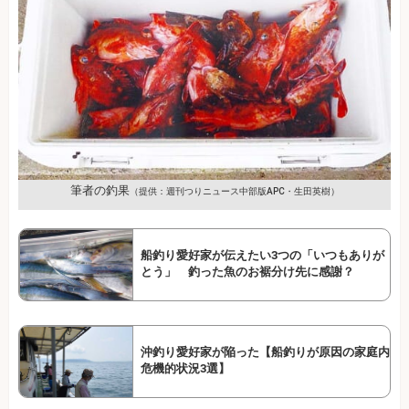
筆者の釣果
（提供：週刊つりニュース中部版APC・生田英樹）
船釣り愛好家が伝えたい3つの「いつもありが
とう」 釣った魚のお裾分け先に感謝？
沖釣り愛好家が陥った【船釣りが原因の家庭内
危機的状況3選】