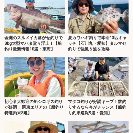
金洲のスルメイカ泳がせ釣りで
夏カワハギ釣りで本命13匹キャ
8kg大型マハタ堂々浮上！【船
ッチ【石川丸・愛知】タルマセ
釣り最新情報10選・東海】
釣りで強風＆波を攻略
初心者大歓迎の船シロギス釣り
マダコ釣りが好調キープ！数釣
が好調！ 関東エリアの【船釣り
りするなら今がチャンス【船釣
特選釣果8選】
り釣果速報9選・愛知】