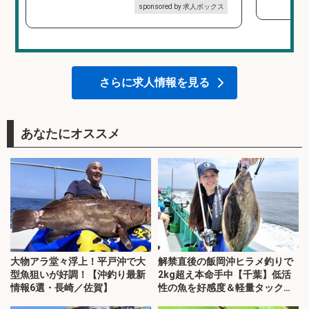
sponsored by 求人ボックス
さらに求人情報を見る
あなたにオススメ
大物アラ堂々浮上！平戸沖で大
解禁直後の飯岡沖ヒラメ釣りで
型魚狙いが好調！【沖釣り最新
2kg超え本命手中【千葉】低活
情報6選・長崎／佐賀】
性の魚を好感度＆軽量タックル
で攻略