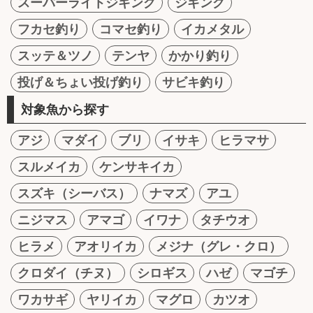
スーパーライトジギング
ジギング
フカセ釣り
コマセ釣り
イカメタル
スッテ＆ツノ
テンヤ
かかり釣り
投げ＆ちょい投げ釣り
サビキ釣り
対象魚から探す
アジ
マダイ
ブリ
イサキ
ヒラマサ
スルメイカ
ケンサキイカ
スズキ（シーバス）
ナマズ
アユ
ニジマス
アマゴ
イワナ
タチウオ
ヒラメ
アオリイカ
メジナ（グレ・クロ）
クロダイ（チヌ）
シロギス
ハゼ
マゴチ
ワカサギ
ヤリイカ
マグロ
カツオ