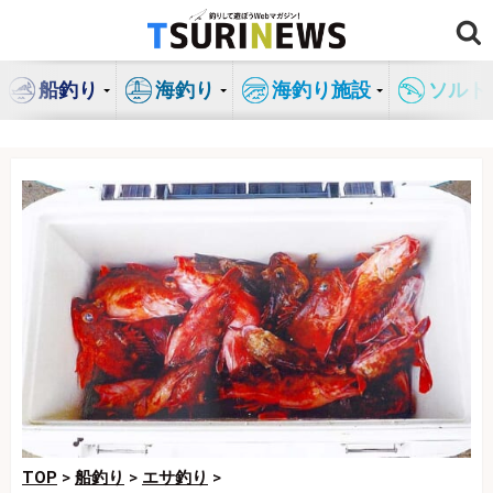
コ
ン
テ
船釣り
海釣り
海釣り施設
ソルト
ン
ツ
へ
ス
キ
ッ
プ
TOP
>
船釣り
>
エサ釣り
>