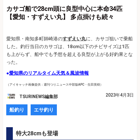
カサゴ船で28cm頭に良型中心に本命34匹
【愛知・すずえい丸】 多点掛けも続々
愛知県・南知多町師崎港の
すずえい丸
に、カサゴ狙いで乗船
した。釣行当日のカサゴは、18cm以下のチビサイズは1匹
も上がらず、船中でも予想を超える良型が上がる好釣果とな
った。
●
愛知県のリアルタイム天気＆風波情報
（アイキャッチ画像提供：週刊つりニュース中部版APC・生田英樹）
2023年4月3日
TSURINEWS編集部
船釣り
エサ釣り
特大28cmも登場