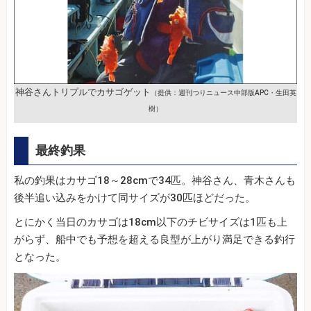
神谷さんトリプルでカサゴゲット
（提供：週刊つりニュース中部版APC・生田英
樹）
最終釣果
私の釣果はカサゴ18～28cmで34匹。神谷さん、青木さんも
後半追い込みをかけて同サイズが30匹ほどだった。
とにかく当日のカサゴは18cm以下のチビサイズは1匹も上
がらず、船中でも予想を超える良型が上がり満足できる釣行
となった。