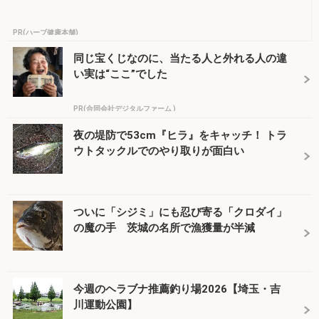
PR(ハーブ健康本舗)
同じ宝くじなのに、当たる人と外れる人の違
い実は“ここ”でした
PR(合同会社デジタルファーム )
夜の堤防で53cm『ヒラ』をキャッチ！ トラ
ウトタックルでのやり取りが面白い
ついに「シジミ」にも忍び寄る「クロダイ」
の魔の手 茨城の名所で漁獲量が半減
今週のヘラブナ推薦釣り場2026【埼玉・吉
川運動公園】