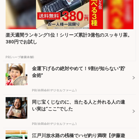
楽天週間ランキング1位！シリーズ累計3億包のスッキリ茶。
380円でお試し
PR(ハーブ健康本舗)
金運下げるの絶対やめて！9割が知らない“貯
金術”
PR(合同会社デジタルファーム )
同じ宝くじなのに、当たる人と外れる人の違
い実は“ここ”でした
PR(合同会社デジタルファーム )
江戸川放水路の桟橋でハゼ釣り満喫【伊藤遊