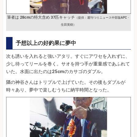
筆者は 28cmの特大含め 37匹キャッチ
（提供：週刊つりニュース中部版APC・
生田英樹）
予想以上の好釣果に夢中
次も誘いを入れると強いアタリ。すぐにアワセを入れずに、
少し待ってリールを巻く。サオを持つ手が重量感であふれて
いた。水面に出たのは25cmのカサゴのダブル。
隣の神谷さんはトリプルで上げていた。その後もダブルが
時々あり、夢中で楽しむうちに納竿時間となった。