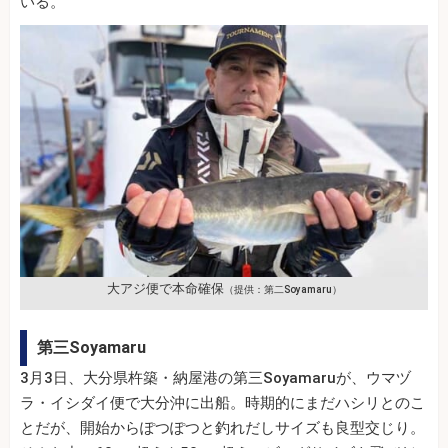
いる。
大アジ便で本命確保
（提供：第二Soyamaru）
第三Soyamaru
3月3日、大分県杵築・納屋港の第三Soyamaruが、ウマヅ
ラ・イシダイ便で大分沖に出船。時期的にまだハシリとのこ
とだが、開始からぽつぽつと釣れだしサイズも良型交じり。