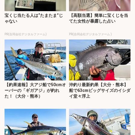
宝くじ当たる人は“たまたま”じ
【高額当選】簡単に宝くじを当
ゃない
てた女性が暴露した占い
PR(合同会社デジタルファーム)
PR(合同会社デジタルファーム )
【釣果速報】大アジ船で50cmオ
沖釣り最新釣果【大分・熊本】
ーバーの「ギガアジ」が釣れ
船で63cmビッグサイズのイシダ
た！（大分・熊本）
イ堂々浮上