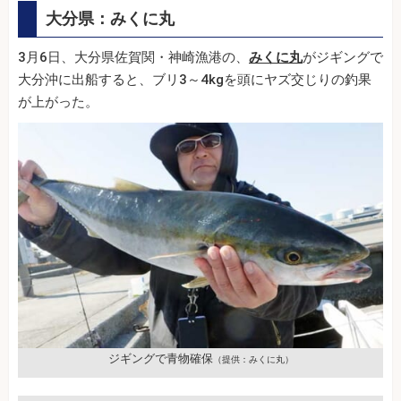
大分県：みくに丸
3月6日、大分県佐賀関・神崎漁港の、
みくに丸
がジギングで
大分沖に出船すると、ブリ3～4kgを頭にヤズ交じりの釣果
が上がった。
ジギングで青物確保
（提供：みくに丸）