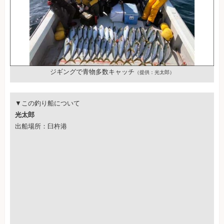
ジギングで青物多数キャッチ
（提供：光太郎）
▼この釣り船について
光太郎
出船場所：臼杵港