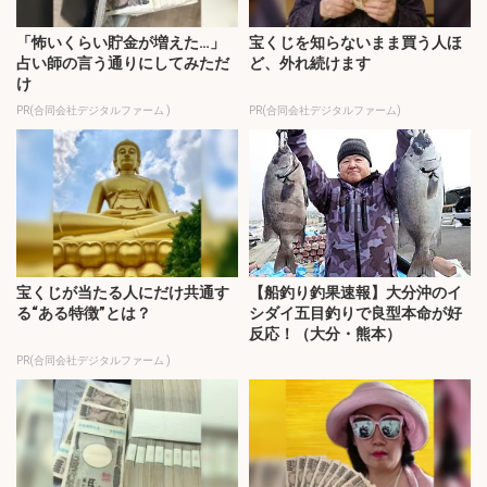
「怖いくらい貯金が増えた…」
宝くじを知らないまま買う人ほ
占い師の言う通りにしてみただ
ど、外れ続けます
け
PR(合同会社デジタルファーム )
PR(合同会社デジタルファーム)
宝くじが当たる人にだけ共通す
【船釣り釣果速報】大分沖のイ
る“ある特徴”とは？
シダイ五目釣りで良型本命が好
反応！（大分・熊本）
PR(合同会社デジタルファーム )