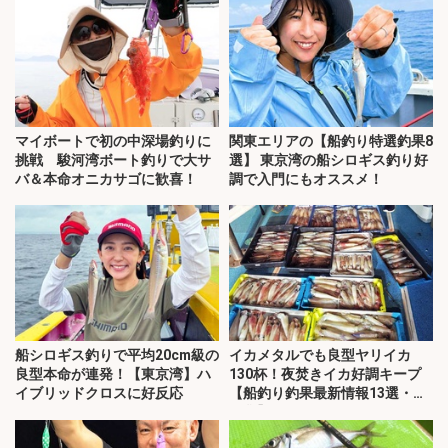
マイボートで初の中深場釣りに
関東エリアの【船釣り特選釣果8
挑戦 駿河湾ボート釣りで大サ
選】 東京湾の船シロギス釣り好
バ＆本命オニカサゴに歓喜！
調で入門にもオススメ！
船シロギス釣りで平均20cm級の
イカメタルでも良型ヤリイカ
良型本命が連発！【東京湾】ハ
130杯！夜焚きイカ好調キープ
イブリッドクロスに好反応
【船釣り釣果最新情報13選・玄
界灘】