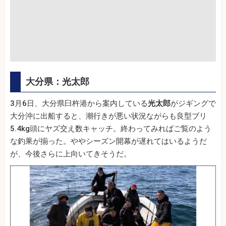
大分県：光太郎
3月6日、大分県臼杵港から案内している
光太郎
がジギングで
大分沖に出船すると、潮行きが悪い状況ながらも良型ブリ
5.4kg頭にヤズ交え数キャッチ。終わってみればご覧のよう
な釣果が揃った。ややシーズン開幕が遅れてはいるようだ
が、今後さらに上向いてきそうだ。