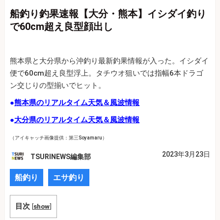
船釣り釣果速報【大分・熊本】イシダイ釣り
で60cm超え良型顔出し
熊本県と大分県から沖釣り最新釣果情報が入った。イシダイ
便で60cm超え良型浮上。タチウオ狙いでは指幅6本ドラゴ
ン交じりの型揃いでヒット。
●
熊本県のリアルタイム天気＆風波情報
●
大分県のリアルタイム天気＆風波情報
（アイキャッチ画像提供：第三Soyamaru）
2023年3月23日
TSURINEWS編集部
船釣り
エサ釣り
目次
[
show
]