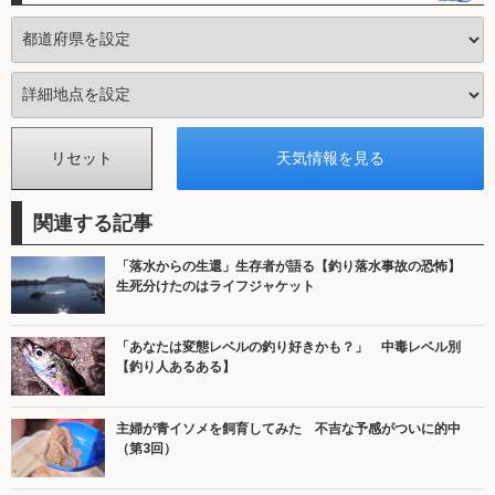
関連する記事
「落水からの生還」生存者が語る【釣り落水事故の恐怖】
生死分けたのはライフジャケット
「あなたは変態レベルの釣り好きかも？」 中毒レベル別
【釣り人あるある】
主婦が青イソメを飼育してみた 不吉な予感がついに的中
（第3回）