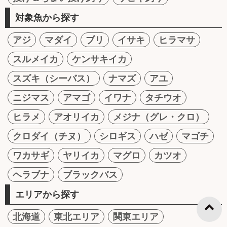
対象魚から探す
アジ
マダイ
ブリ
イサキ
ヒラマサ
スルメイカ
ケンサキイカ
スズキ（シーバス）
ナマズ
アユ
ニジマス
アマゴ
イワナ
タチウオ
ヒラメ
アオリイカ
メジナ（グレ・クロ）
クロダイ（チヌ）
シロギス
ハゼ
マゴチ
ワカサギ
ヤリイカ
マグロ
カツオ
ヘラブナ
ブラックバス
エリアから探す
北海道
東北エリア
関東エリア