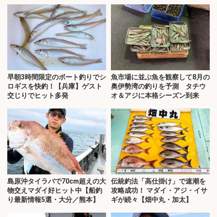
早朝3時間限定のボート釣りでシ
魚市場に並ぶ魚を観察して8月の
ロギスを快釣！【兵庫】ゲスト
奥伊勢湾の釣りを予測 タチウ
交じりでヒット多発
オ＆アジに本格シーズン到来
島原沖タイラバで70cm超えの大
伝統釣法「高仕掛け」で速潮を
物交えマダイ好ヒット中【船釣
攻略成功！ マダイ・アジ・イサ
り最新情報5選・大分／熊本】
ギが続々【畑中丸・加太】