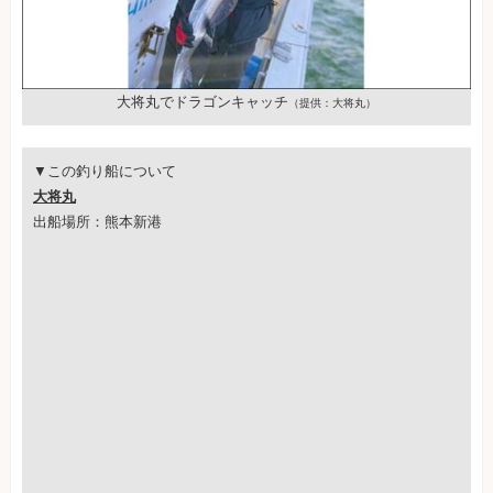
大将丸でドラゴンキャッチ
（提供：大将丸）
▼この釣り船について
大将丸
出船場所：熊本新港