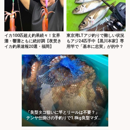
イカ100匹超え釣果続々！玄界
東京湾LTアジ釣りで難しい状況
灘・響灘ともに絶好調【夜焚き
もアジ24匹手中【黒川本家】専
イカ釣果速報20選・福岡】
用竿で「基本に忠実」が的中？
「良型タコ狙いに竿とリールは不要？」
テンヤ仕掛けの手釣りで1.8kg良型マダ
コ！【川崎丸・東京湾】