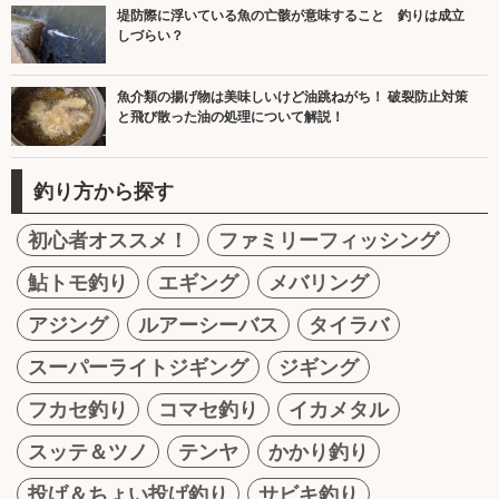
堤防際に浮いている魚の亡骸が意味すること 釣りは成立
しづらい？
魚介類の揚げ物は美味しいけど油跳ねがち！ 破裂防止対策
と飛び散った油の処理について解説！
釣り方から探す
初心者オススメ！
ファミリーフィッシング
鮎トモ釣り
エギング
メバリング
アジング
ルアーシーバス
タイラバ
スーパーライトジギング
ジギング
フカセ釣り
コマセ釣り
イカメタル
スッテ＆ツノ
テンヤ
かかり釣り
投げ＆ちょい投げ釣り
サビキ釣り