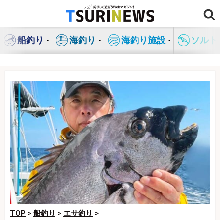
コ
ン
テ
船釣り
海釣り
海釣り施設
ソルト
ン
ツ
へ
ス
キ
ッ
プ
TOP
>
船釣り
>
エサ釣り
>