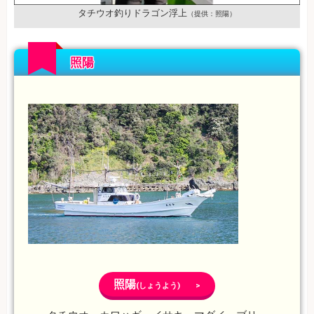
タチウオ釣りドラゴン浮上
（提供：照陽）
照陽
照陽
(しょうよう) >