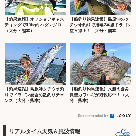
【釣果速報】オフショアキャス
【船釣り釣果速報】島原沖のタ
ティングで30kgキハダマグロ
チウオ釣りで指幅7本級ドラゴン
（大分・熊本）
堂々浮上！（大分・熊本...
【釣果速報】島原沖タチウオ釣
【船釣り釣果速報】尺超え含み
りでドラゴン級含め数釣りチャ
良型カワハギが好反応中！（大
ンス（大分・熊本）
分・熊本）
Recommended by
リアルタイム天気＆風波情報