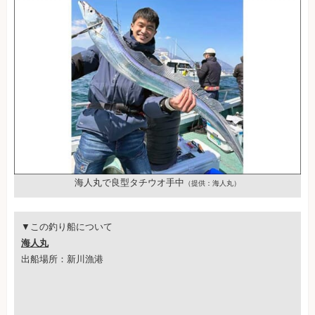
海人丸で良型タチウオ手中
（提供：海人丸）
▼この釣り船について
海人丸
出船場所：新川漁港