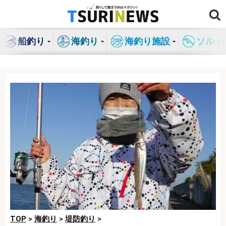
コ
ン
テ
船釣り
海釣り
海釣り施設
ソルト
ン
ツ
へ
ス
キ
ッ
プ
TOP
>
海釣り
>
堤防釣り
>