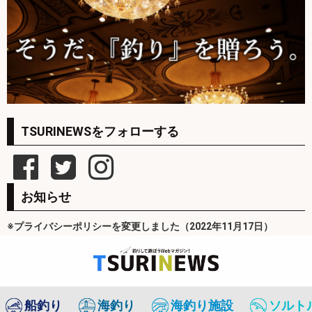
TSURINEWSをフォローする
お知らせ
※プライバシーポリシーを変更しました（2022年11月17日）
船釣り
海釣り
海釣り施設
ソルト