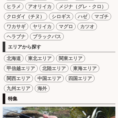
ヒラメ
アオリイカ
メジナ（グレ・クロ）
クロダイ（チヌ）
シロギス
ハゼ
マゴチ
ワカサギ
ヤリイカ
マグロ
カツオ
ヘラブナ
ブラックバス
エリアから探す
北海道
東北エリア
関東エリア
甲信越エリア
北陸エリア
東海エリア
関西エリア
中国エリア
四国エリア
九州エリア
海外
特集