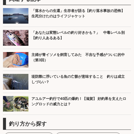
「落水からの生還」生存者が語る【釣り落水事故の恐怖】
生死分けたのはライフジャケット
「あなたは変態レベルの釣り好きかも？」 中毒レベル別
【釣り人あるある】
主婦が青イソメを飼育してみた 不吉な予感がついに的中
（第3回）
堤防際に浮いている魚の亡骸が意味すること 釣りは成立
しづらい？
アユルアー釣行で40匹の爆釣！【滋賀】 好釣果を支えたロ
ングロッドの威力とは？
釣り方から探す