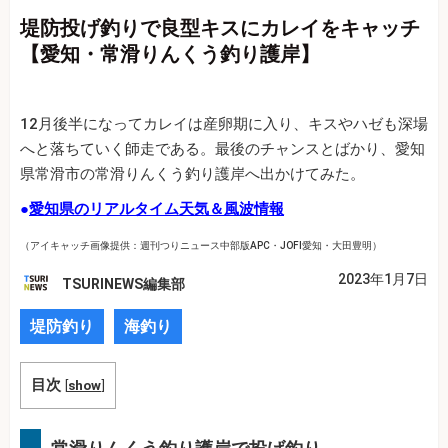
堤防投げ釣りで良型キスにカレイをキャッチ
【愛知・常滑りんくう釣り護岸】
12月後半になってカレイは産卵期に入り、キスやハゼも深場
へと落ちていく師走である。最後のチャンスとばかり、愛知
県常滑市の常滑りんくう釣り護岸へ出かけてみた。
●
愛知県のリアルタイム天気＆風波情報
（アイキャッチ画像提供：週刊つりニュース中部版APC・JOFI愛知・大田豊明）
2023年1月7日
TSURINEWS編集部
堤防釣り
海釣り
目次
[
show
]