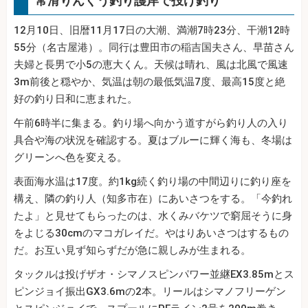
常滑りんくう釣り護岸で投げ釣り
12月10日、旧暦11月17日の大潮、満潮7時23分、干潮12時
55分（名古屋港）。同行は豊田市の稲吉国夫さん、早苗さん
夫婦と長男で小5の恵大くん。天候は晴れ、風は北風で風速
3m前後と穏やか、気温は朝の最低気温7度、最高15度と絶
好の釣り日和に恵まれた。
午前6時半に集まる。釣り場へ向かう道すがら釣り人の入り
具合や海の状況を確認する。夏はブルーに輝く海も、冬場は
グリーンへ色を変える。
表面海水温は17度。約1kg続く釣り場の中間辺りに釣り座を
構え、隣の釣り人（知多市在）にあいさつをする。「今釣れ
たよ」と見せてもらったのは、水くみバケツで窮屈そうに身
をよじる30cmのマコガレイだ。やはりあいさつはするもの
だ。お互い見ず知らずだが急に親しみが生まれる。
タックルは投げザオ・シマノスピンパワー並継EX3.85mとス
ピンジョイ振出GX3.6mの2本。リールはシマノフリーゲン