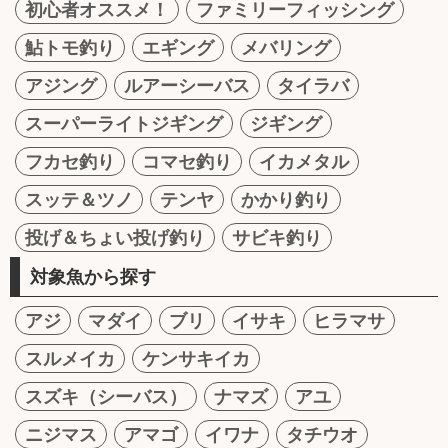
初心者オススメ！
ファミリーフィッシング
鮎トモ釣り
エギング
メバリング
アジング
ルアーシーバス
タイラバ
スーパーライトジギング
ジギング
フカセ釣り
コマセ釣り
イカメタル
スッテ＆ツノ
テンヤ
かかり釣り
投げ＆ちょい投げ釣り
サビキ釣り
対象魚から探す
アジ
マダイ
ブリ
イサキ
ヒラマサ
スルメイカ
ケンサキイカ
スズキ（シーバス）
ナマズ
アユ
ニジマス
アマゴ
イワナ
タチウオ