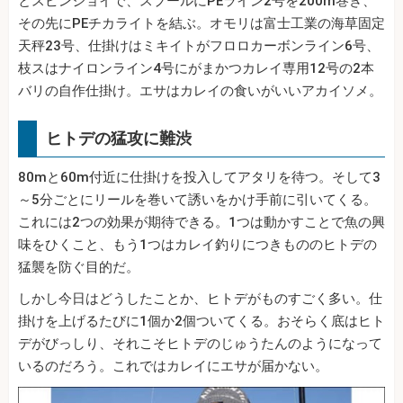
とスピンジョイで、スプールにPEライン2号を200m巻き、
その先にPEチカライトを結ぶ。オモリは富士工業の海草固定
天秤23号、仕掛けはミキイトがフロロカーボンライン6号、
枝スはナイロンライン4号にがまかつカレイ専用12号の2本
バリの自作仕掛け。エサはカレイの食いがいいアカイソメ。
ヒトデの猛攻に難渋
80mと60m付近に仕掛けを投入してアタリを待つ。そして3
～5分ごとにリールを巻いて誘いをかけ手前に引いてくる。
これには2つの効果が期待できる。1つは動かすことで魚の興
味をひくこと、もう1つはカレイ釣りにつきもののヒトデの
猛襲を防ぐ目的だ。
しかし今日はどうしたことか、ヒトデがものすごく多い。仕
掛けを上げるたびに1個か2個ついてくる。おそらく底はヒト
デがびっしり、それこそヒトデのじゅうたんのようになって
いるのだろう。これではカレイにエサが届かない。