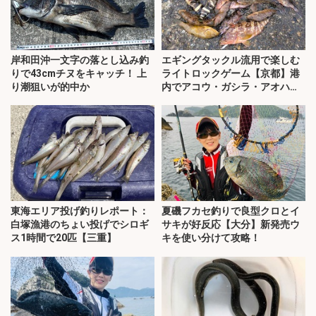
岸和田沖一文字の落とし込み釣
エギングタックル流用で楽しむ
りで43cmチヌをキャッチ！ 上
ライトロックゲーム【京都】港
り潮狙いが的中か
内でアコウ・ガシラ・アオハタ
が連発！
東海エリア投げ釣りレポート：
夏磯フカセ釣りで良型クロとイ
白塚漁港のちょい投げでシロギ
サキが好反応【大分】新発売ウ
ス1時間で20匹【三重】
キを使い分けて攻略！