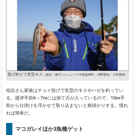
投げ釣りで良型キス
（提供：週刊つりニュース中部版APC・JOFI愛知・大田豊明）
稲吉さん家族はチョイ投げで良型のキスやハゼを釣ってい
る。護岸手前6～7mには捨て石が入っているので、10m手
前から仕掛けを浮かせて取り込まないと根掛かりする。慣れ
れば簡単だ。
マコガレイほか3魚種ゲット