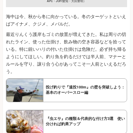
APC・JOFI愛知・大田豊明）
海中は今、秋から冬に向かっている。冬のターゲットといえ
ばアイナメ、クジメ、メバルだ。
最近りんくう護岸もゴミの放置が増えてきた。私は周りの切
れたライン、使った仕掛け、飲み物の空き容器などを拾って
いる。特に鋭いハリの付いた仕掛けは危険だ。必ず持ち帰る
ようにしてほしい。釣り魚を釣るだけでは半人前、マナーと
ルールを守り、譲り合う心があってこそ一人前といえるだろ
う。
投げ釣りで『遠投100m』の壁を突破しよう：
基本のオーバースロー編
『虫エサ』の種類＆代表的な付け方3選 使い
分ければ釣果アップ