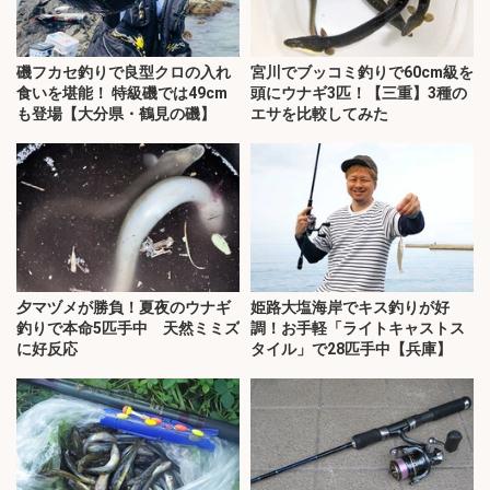
磯フカセ釣りで良型クロの入れ
宮川でブッコミ釣りで60cm級を
食いを堪能！ 特級磯では49cm
頭にウナギ3匹！【三重】3種の
も登場【大分県・鶴見の磯】
エサを比較してみた
夕マヅメが勝負！夏夜のウナギ
姫路大塩海岸でキス釣りが好
釣りで本命5匹手中 天然ミミズ
調！お手軽「ライトキャストス
に好反応
タイル」で28匹手中【兵庫】