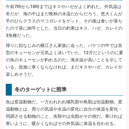
午前7時から10時まではキスやハゼがよく釣れた。外気温は
冬だが、海の中はまだ晩秋の水温だからだろう。恵大くんが
手のひらクラスのマコガレイをゲット。その後は食いが落ち
たので昼に納竿とした。当日の釣果はキス、ハゼ、カレイの
3魚種だった。
帰りに顔なじみの横江さん家族に会った。バケツの中では良
型のキューセンが元気よく泳いでいた。12月だというのに夏
の魚のキューセンが釣れるのだ。海水温が高いことを示して
いる。急激に寒くならなければ、まだキスやハゼ、カレイが
楽しめそうだ。
冬のターゲットに照準
魚は変温動物だ。一方われわれ哺乳類や鳥類は恒温動物。変
温動物とは、周りの気温や水温の変化に自分の体温を変化・
同調させる動物のこと。魚類やは虫類がその例だ。寒ければ
寒いように、暖かくなればその外気温に体温を合わせる。