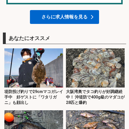
さらに求人情報を見る
あなたにオススメ
堤防投げ釣りで29cmマコガレイ
大阪湾奥でタコ釣りが好調継続
手中 好ゲストに「ワタリガ
中！ 沖堤防で400g級のマダコが
ニ」も顔出し
28匹と爆釣