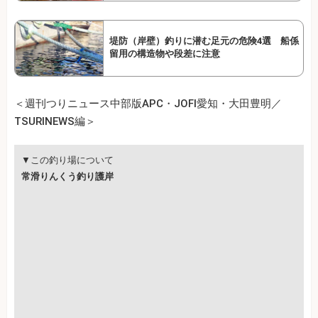
堤防（岸壁）釣りに潜む足元の危険4選 船係
留用の構造物や段差に注意
＜週刊つりニュース中部版APC・JOFI愛知・大田豊明／
TSURINEWS編＞
▼この釣り場について
常滑りんくう釣り護岸