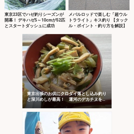
東京23区でハゼ釣りシーズンが
メバルロッドで楽しむ「超ウル
開幕！ デキハゼ5～10cmが52匹
トラライト」キス釣り 【タック
とスタートダッシュに成功
ル・ポイント・釣り方を解説】
東京出張のお供にクロダイ落とし込み釣り
と深川めしが最高！ 運河のデカチヌを狙
ってみた