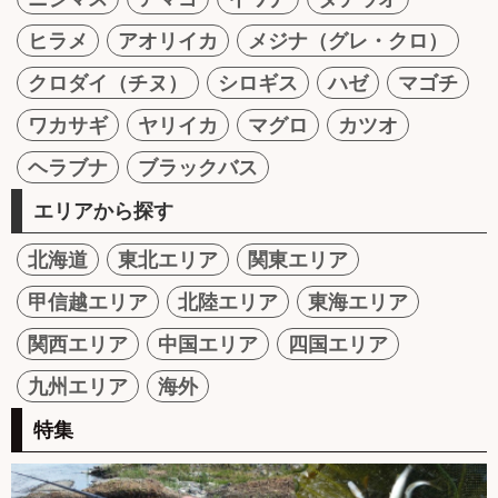
ヒラメ
アオリイカ
メジナ（グレ・クロ）
クロダイ（チヌ）
シロギス
ハゼ
マゴチ
ワカサギ
ヤリイカ
マグロ
カツオ
ヘラブナ
ブラックバス
エリアから探す
北海道
東北エリア
関東エリア
甲信越エリア
北陸エリア
東海エリア
関西エリア
中国エリア
四国エリア
九州エリア
海外
特集