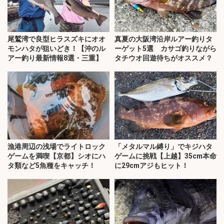
尾鷲湾で良型ヒラスズキにオオ
真夏の大阪湾沿岸ルアー釣りタ
モンハタが狙いどき！【沖のル
ーゲット5選 カサゴ釣りながら
アー釣り最新情報8選・三重】
タチウオ回遊待ちがオススメ？
漁港周辺の浅場でライトロック
「メタルマル縛り」でキジハタ
ゲームを満喫【京都】シオにハ
ゲームに挑戦【上越】35cm本命
タ類など5魚種をキャッチ！
に29cmアジもヒット！