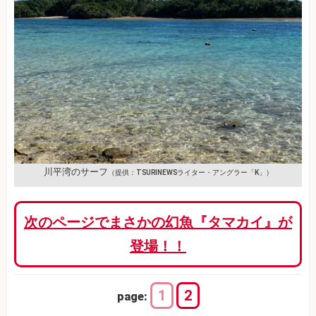
川平湾のサーフ
（提供：TSURINEWSライター・アングラー「K」）
次のページでまさかの幻魚『タマカイ』が
登場！！
1
2
page: