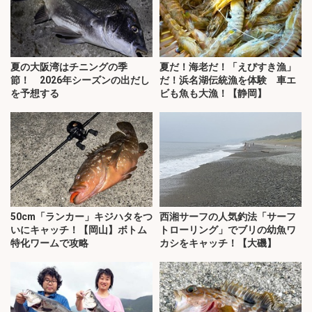
夏の大阪湾はチニングの季
夏だ！海老だ！「えびすき漁」
節！ 2026年シーズンの出だし
だ！浜名湖伝統漁を体験 車エ
を予想する
ビも魚も大漁！【静岡】
50cm「ランカー」キジハタをつ
西湘サーフの人気釣法「サーフ
いにキャッチ！【岡山】ボトム
トローリング」でブリの幼魚ワ
特化ワームで攻略
カシをキャッチ！【大磯】