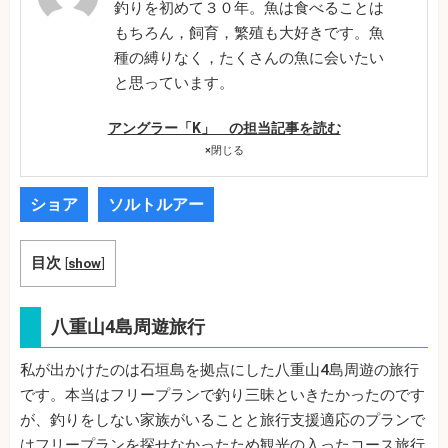
釣りを初めて３０年。魚は食べることは
もちろん，飼育，繁殖も大好きです。魚
種の縛りなく，たくさんの魚に会いたい
と思っています。
アングラー「K」 の担当記事を読む
×
閉じる
ショア
ソルトルアー
目次
[
show
]
八重山4島周遊旅行
私が出かけたのは石垣島を拠点にした八重山4島周遊の旅行
です。本当はフリープランで釣り三昧といきたかったのです
が、釣りをしない家族がいることと旅行支援適応のプランで
はフリープランを探せなかったため観光の入ったコース旅行