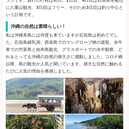
ランです。旅行の行程は初日、2日目、4日目は石垣島を拠点
に八重山観光、3日目はフリー、そのため3日目は釣り中心と
いう計画です。
沖縄の自然は素晴らしい！
私は沖縄本島には何度も来ていますが石垣島は初めてでし
た。石垣島鍾乳洞、西表島でのマングローブ林の遊覧、水牛
車での竹富島と由布島観光、グラスボートでの水中観察、ど
れをとっても沖縄の自然の偉大さに感動しました。コロナ禍
以降、島の観光が人気と聞いています。雄大な自然に触れる
たびに人気の理由を痛感しました。