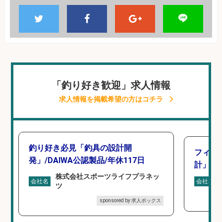
「釣り好き歓迎」求人情報
求人情報を掲載希望の方はコチラ
釣り好き必見「釣具の設計開
フィッ
発」/DAIWA公認製品/年休117日
計」
株式会社スポーツライフプラネッ
会社名
会社名
ツ
sponsored by 求人ボックス