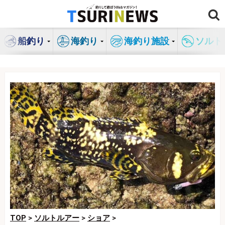
コ
ン
テ
船釣り
海釣り
海釣り施設
ソルト
ン
ツ
へ
ス
キ
ッ
プ
TOP
>
ソルトルアー
>
ショア
>