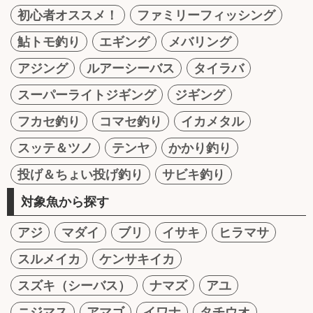
初心者オススメ！
ファミリーフィッシング
鮎トモ釣り
エギング
メバリング
アジング
ルアーシーバス
タイラバ
スーパーライトジギング
ジギング
フカセ釣り
コマセ釣り
イカメタル
スッテ＆ツノ
テンヤ
かかり釣り
投げ＆ちょい投げ釣り
サビキ釣り
対象魚から探す
アジ
マダイ
ブリ
イサキ
ヒラマサ
スルメイカ
ケンサキイカ
スズキ（シーバス）
ナマズ
アユ
ニジマス
アマゴ
イワナ
タチウオ