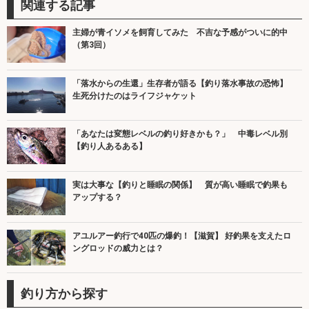
関連する記事
主婦が青イソメを飼育してみた 不吉な予感がついに的中
（第3回）
「落水からの生還」生存者が語る【釣り落水事故の恐怖】
生死分けたのはライフジャケット
「あなたは変態レベルの釣り好きかも？」 中毒レベル別
【釣り人あるある】
実は大事な【釣りと睡眠の関係】 質が高い睡眠で釣果も
アップする？
アユルアー釣行で40匹の爆釣！【滋賀】 好釣果を支えたロ
ングロッドの威力とは？
釣り方から探す