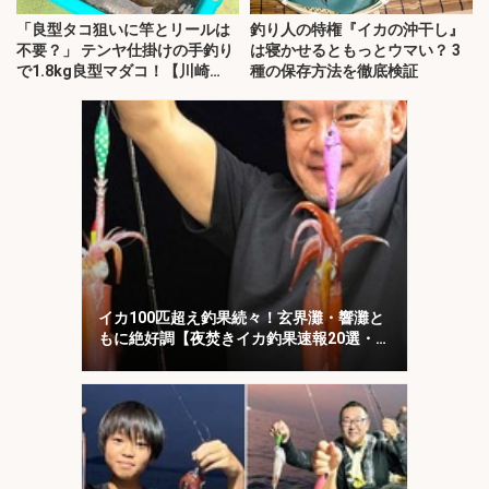
「良型タコ狙いに竿とリールは
釣り人の特権『イカの沖干し』
不要？」 テンヤ仕掛けの手釣り
は寝かせるともっとウマい？ 3
で1.8kg良型マダコ！【川崎
種の保存方法を徹底検証
丸・東京湾】
イカ100匹超え釣果続々！玄界灘・響灘と
もに絶好調【夜焚きイカ釣果速報20選・福
岡】