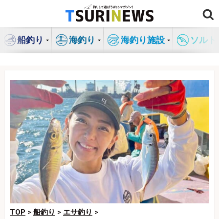
コ
ン
テ
船釣り
海釣り
海釣り施設
ソルト
ン
ツ
へ
ス
キ
ッ
プ
TOP
>
船釣り
>
エサ釣り
>