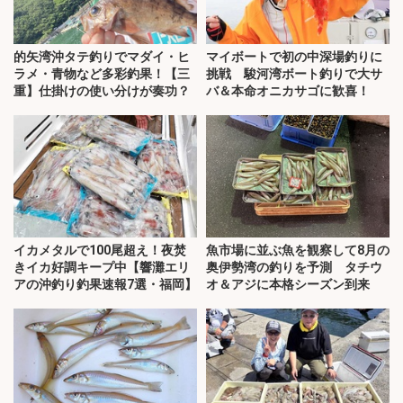
的矢湾沖タテ釣りでマダイ・ヒ
マイボートで初の中深場釣りに
ラメ・青物など多彩釣果！【三
挑戦 駿河湾ボート釣りで大サ
重】仕掛けの使い分けが奏功？
バ＆本命オニカサゴに歓喜！
イカメタルで100尾超え！夜焚
魚市場に並ぶ魚を観察して8月の
きイカ好調キープ中【響灘エリ
奥伊勢湾の釣りを予測 タチウ
アの沖釣り釣果速報7選・福岡】
オ＆アジに本格シーズン到来