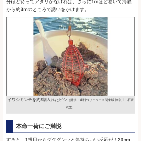
分ほど待ってアタリがなければ、さらに1mほど巻いて海底
から約3mのところで誘いをかけます。
イワシミンチを約8割入れたビシ
（提供：週刊つりニュース関東版 神奈川・石坂
衣里）
本命一荷にご満悦
すると、1投目からグググンッと気持ちいい反応が！20cm