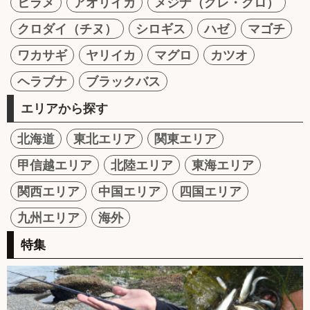
ヒラメ
アオリイカ
メジナ（グレ・クロ）
クロダイ（チヌ）
シロギス
ハゼ
マゴチ
ワカサギ
ヤリイカ
マグロ
カツオ
ヘラブナ
ブラックバス
エリアから探す
北海道
東北エリア
関東エリア
甲信越エリア
北陸エリア
東海エリア
関西エリア
中国エリア
四国エリア
九州エリア
海外
特集