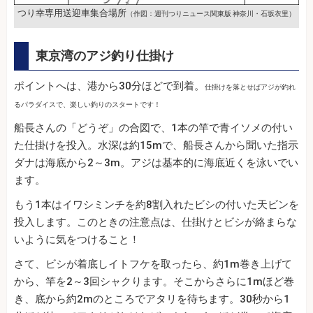
つり幸専用送迎車集合場所
（作図：週刊つりニュース関東版 神奈川・石坂衣里）
東京湾のアジ釣り仕掛け
ポイントへは、港から30分ほどで到着。
仕掛けを落とせばアジが釣れ
るパラダイスで、楽しい釣りのスタートです！
船長さんの「どうぞ」の合図で、1本の竿で青イソメの付い
た仕掛けを投入。水深は約15mで、船長さんから聞いた指示
ダナは海底から2～3m。アジは基本的に海底近くを泳いでい
ます。
もう1本はイワシミンチを約8割入れたビシの付いた天ビンを
投入します。このときの注意点は、仕掛けとビシが絡まらな
いように気をつけること！
さて、ビシが着底しイトフケを取ったら、約1m巻き上げて
から、竿を2～3回シャクります。そこからさらに1mほど巻
き、底から約2mのところでアタリを待ちます。30秒から1