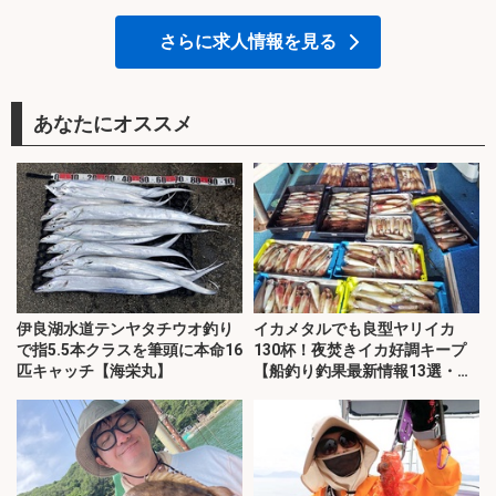
さらに求人情報を見る
あなたにオススメ
伊良湖水道テンヤタチウオ釣り
イカメタルでも良型ヤリイカ
で指5.5本クラスを筆頭に本命16
130杯！夜焚きイカ好調キープ
匹キャッチ【海栄丸】
【船釣り釣果最新情報13選・玄
界灘】