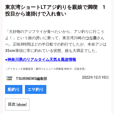
東京湾ショートLTアジ釣りを親娘で満喫 1
投目から連掛けで入れ食い
「大好物のアジフライが食べたいから、アジ釣りに行こう
よ！」という娘の誘いに乗って、東京湾川崎の
つり幸
さん
へ。正味3時間ほどの半日船での釣行でしたが、本命アジは
35cm筆頭に常に釣れている状態、娘も大満足でした。
●
神奈川県のリアルタイム天気＆風波情報
（アイキャッチ画像提供：週刊つりニュース関東版 神奈川・石坂衣里）
2022年12月10日
TSURINEWS編集部
船釣り
エサ釣り
目次
[
show
]