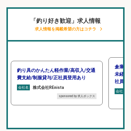
「釣り好き歓迎」求人情報
求人情報を掲載希望の方はコチラ
倉庫で
釣り具のかんたん軽作業/高収入/交通
未経験
費支給/制服貸与/正社員登用あり
社員登
株式会社REnista
会社名
会社名
sponsored by 求人ボックス