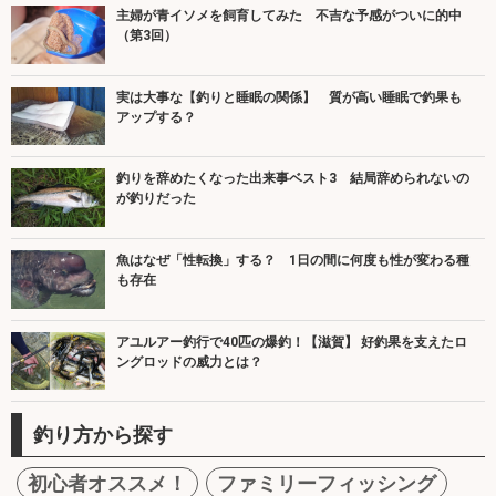
主婦が青イソメを飼育してみた 不吉な予感がついに的中
（第3回）
実は大事な【釣りと睡眠の関係】 質が高い睡眠で釣果も
アップする？
釣りを辞めたくなった出来事ベスト3 結局辞められないの
が釣りだった
魚はなぜ「性転換」する？ 1日の間に何度も性が変わる種
も存在
アユルアー釣行で40匹の爆釣！【滋賀】 好釣果を支えたロ
ングロッドの威力とは？
釣り方から探す
初心者オススメ！
ファミリーフィッシング