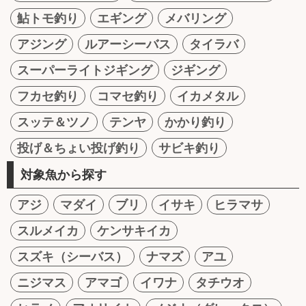
鮎トモ釣り
エギング
メバリング
アジング
ルアーシーバス
タイラバ
スーパーライトジギング
ジギング
フカセ釣り
コマセ釣り
イカメタル
スッテ＆ツノ
テンヤ
かかり釣り
投げ＆ちょい投げ釣り
サビキ釣り
対象魚から探す
アジ
マダイ
ブリ
イサキ
ヒラマサ
スルメイカ
ケンサキイカ
スズキ（シーバス）
ナマズ
アユ
ニジマス
アマゴ
イワナ
タチウオ