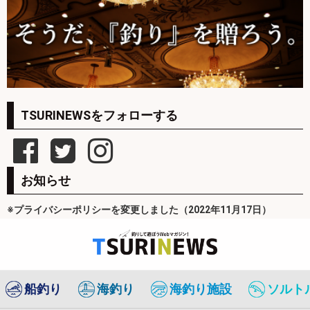
TSURINEWSをフォローする
お知らせ
※プライバシーポリシーを変更しました（2022年11月17日）
船釣り
海釣り
海釣り施設
ソルト