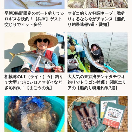
早朝3時間限定のボート釣りでシ
マダコ釣りが好調キープ！数釣
ロギスを快釣！【兵庫】ゲスト
りするなら今がチャンス【船釣
交じりでヒット多発
り釣果速報9選・愛知】
相模湾のLT（ライト）五目釣り
大人気の東京湾テンヤタチウオ
で大型アジにシロアマダイなど
釣りでドラゴン捕獲！ 関東エリ
多彩釣果！【まごうの丸】
アの【船釣り特選釣果7選】