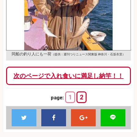
同船の釣り人にも一荷
（提供：週刊つりニュース関東版 神奈川・石坂衣里）
次のページで入れ食いに満足し納竿！！
1
2
page: