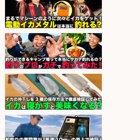
かし
sponsored by 求人ボックス
精肉・青果・鮮魚販売/「志布志
市」お魚のカットや商品の陳列スタ
ッフ/志布志市/「時給1,150円〜」/
未経験歓迎×残業少なめ×車通勤OK/
鹿児島県
株式会社ホットスタッフ鹿児島
会社名
sponsored by 求人ボックス
製造「組立・加工」/釣り具部品の
製造企業にてNC旋盤加工機の操作
日勤寮完備
フジアルテ株式会社
会社名
sponsored by 求人ボックス