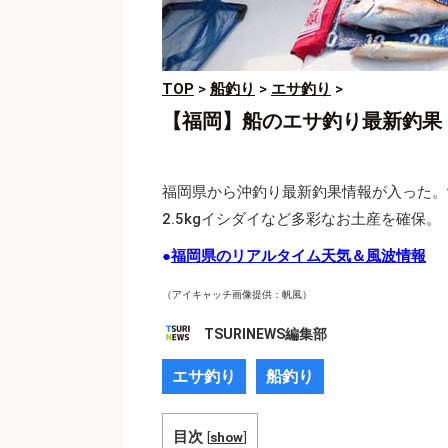
TOP
>
船釣り
>
エサ釣り
>
【福岡】船のエサ釣り最新釣果
福岡県から沖釣り最新釣果情報が入った。
2.5kgイシダイなど多彩なお土産を確保。
●
福岡県のリアルタイム天気＆風波情報
（アイキャッチ画像提供：帆風）
TSURINEWS編集部
エサ釣り
船釣り
目次
[
show
]