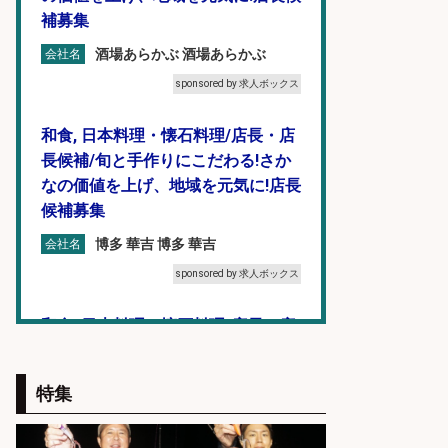
補募集
酒場あらかぶ 酒場あらかぶ
会社名
sponsored by 求人ボックス
和食, 日本料理・懐石料理/店長・店
長候補/旬と手作りにこだわる!さか
なの価値を上げ、地域を元気に!店長
候補募集
博多 華吉 博多 華吉
会社名
sponsored by 求人ボックス
和食, 日本料理・懐石料理/店長・店
長候補/ライブ感が満載!魚の価値を
上げ、食とエンタメで地域を元気に!
特集
店長候補募集
魚と肴 いとおかし 魚と肴 いとお
会社名