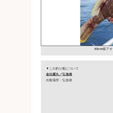
60cm級ア
▼この釣り船について
金比羅丸／弘漁港
出船場所：弘漁港