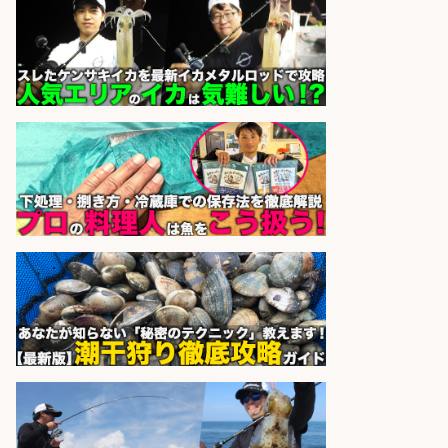
辺でお魚のカットや商品の陳列スタ
ッフ/未経験歓迎×残業少なめ×車通
勤OK/鹿児島県/志布志市
株式会社ホットスタッフ鹿児島
会社名
sponsored by 求人ボックス
営業事務/「大津市」「時給1,300
円」小野駅から徒歩6分/釣り具メー
カーの物流事務・営業アシスタン
ト/土日祝休み×大型連休あり×残業
なし/滋賀県/大津市
株式会社ホットスタッフ滋賀
会社名
sponsored by 求人ボックス
さらに求人情報を見る