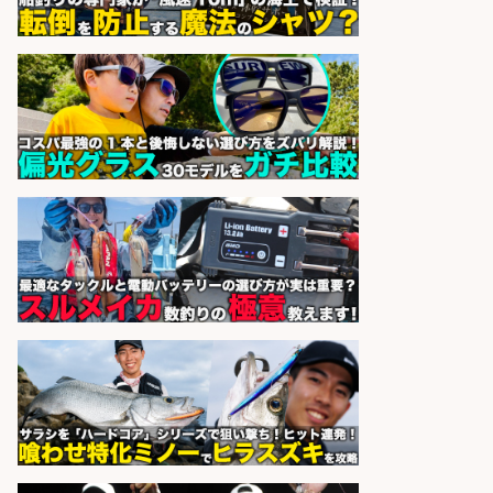
営業事務/「大津市」「時給1,300
円」小野駅徒歩6分/釣り具メーカー
の物流事務・営業アシスタント/残
業なし×土日祝休み×大型連休あり/
滋賀県/大津市
株式会社ホットスタッフ滋賀
会社名
sponsored by 求人ボックス
和食, 居酒屋/キッチンスタッフ/天草
の魚と馬刺しの店 キッチンスタッフ
正社員募集
天草の魚と馬刺しの店 魚粋 天草
会社名
の魚と馬刺しの店 魚粋
sponsored by 求人ボックス
精肉・青果・鮮魚販売/「志布志
市」「時給1,150円〜」志布志市周