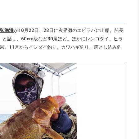
弘漁港
が10月22日、23日に玄界灘のエビラバに出船。船長
と話し、60cm級など30尾ほど。ほかにレンコダイ、ヒラ
果。11月からイシダイ釣り、カワハギ釣り、落とし込み釣