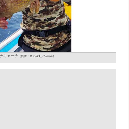
オナキャッチ
（提供：金比羅丸／弘漁港）