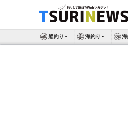
コ
ン
テ
ン
ツ
船釣り
海釣り
海
へ
ス
キ
ッ
プ