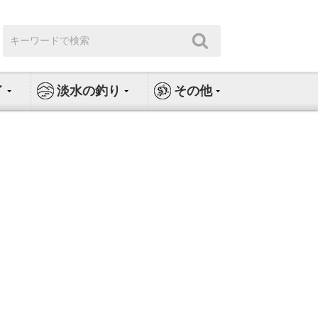
検
検
索:
索
イ
淡水の釣り
その他