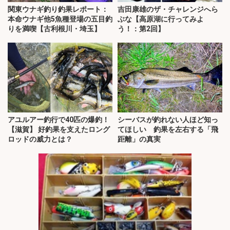
関東ウナギ釣り釣果レポート：
吉田康雄のザ・チャレンジへら
本命ウナギ他5魚種登場の五目釣
ぶな【高原湖に行ってみよ
りを満喫【古利根川・埼玉】
う！：第2回】
アユルアー釣行で40匹の爆釣！
シーバスが釣れない人ほど知っ
【滋賀】 好釣果を支えたロング
てほしい 釣果を左右する「飛
ロッドの威力とは？
距離」の真実