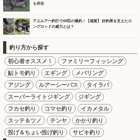
も存在
アユルアー釣行で40匹の爆釣！【滋賀】 好釣果を支えたロ
ングロッドの威力とは？
釣り方から探す
初心者オススメ！
ファミリーフィッシング
鮎トモ釣り
エギング
メバリング
アジング
ルアーシーバス
タイラバ
スーパーライトジギング
ジギング
フカセ釣り
コマセ釣り
イカメタル
スッテ＆ツノ
テンヤ
かかり釣り
投げ＆ちょい投げ釣り
サビキ釣り