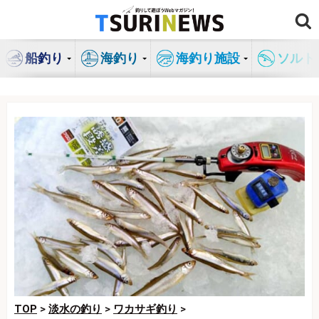
コ
ン
テ
船釣り
海釣り
海釣り施設
ソルト
ン
ツ
へ
ス
キ
ッ
プ
TOP
>
淡水の釣り
>
ワカサギ釣り
>