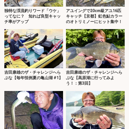
独特な渓流釣りワード「ウケ」
アユイングで20cm級アユ16匹
ってなに？ 知れば良型キャッ
キャッチ【京都】虹色鮎カラー
チ率がアップ
のオトリミノーにヒット集中！
吉田康雄のザ・チャレンジへら
吉田康雄のザ・チャレンジへら
ぶな【毎年恒例夏の亀山湖 #1】
ぶな【高原湖に行ってみよ
う！：第3回】