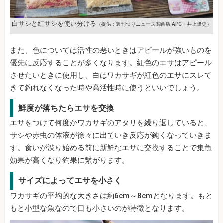
白サシと紅サシを使い分ける
（提供：週刊つりニュース関西版 APC・井上隆史）
また、色については活性の悪いときはアピールが強いものを
優先に反応することが多くなります。紅色のエサはアピール
させたいときに使用し、白はワカサギが紅色のエサにスレて
きて釣れなくなった時や高活性時に使うといいでしょう。
鮮度が落ちたらエサを交換
エサをつけて何度かワカサギのアタリを繰り返していると、
サシや赤虫の体液が徐々に出ていき反応が鈍くなっていきま
す。食いが渋り始める前に新鮮なエサに交換することで集魚
効果が高くなり釣果に繋がります。
サイズによってエサを小さく
ワカサギの平均的な大きさは約6cm～8cmとなります。もと
もと小型な魚なので口も小さいのが特徴となります。