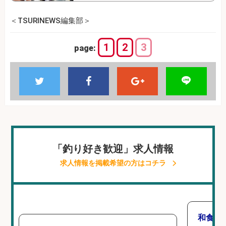
＜TSURINEWS編集部＞
1
2
3
page:
「釣り好き歓迎」求人情報
求人情報を掲載希望の方はコチラ
和食,