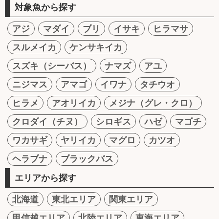
対象魚から探す
アジ
マダイ
ブリ
イサキ
ヒラマサ
スルメイカ
ケンサキイカ
スズキ（シーバス）
ナマズ
アユ
ニジマス
アマゴ
イワナ
タチウオ
ヒラメ
アオリイカ
メジナ（グレ・クロ）
クロダイ（チヌ）
シロギス
ハゼ
マゴチ
ワカサギ
ヤリイカ
マグロ
カツオ
ヘラブナ
ブラックバス
エリアから探す
北海道
東北エリア
関東エリア
甲信越エリア
北陸エリア
東海エリア