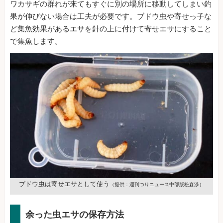
ワカサギの群れが来てもすぐに別の場所に移動してしまい釣
果が伸びない場合は工夫が必要です。ブドウ虫や寄せっ子な
ど集魚効果があるエサを針の上に付けて寄せエサにすること
で集魚します。
ブドウ虫は寄せエサとして使う
（提供：週刊つりニュース中部版松森渉）
余った虫エサの保存方法