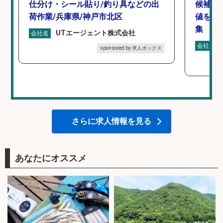
仕分け・シール貼り/釣り具などの出
候補/
荷作業/兵庫県/神戸市北区
値を上
集
UTエージェント株式会社
会社名
会社名
sponsored by 求人ボックス
さらに求人情報を見る
あなたにオススメ