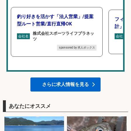
釣り好きを活かす「法人営業」/提案
フィッ
型ルート営業/直行直帰OK
計」
株式会社スポーツライフプラネッ
会社名
会社名
ツ
sponsored by 求人ボックス
さらに求人情報を見る
あなたにオススメ