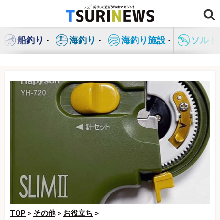
コ
ン
テ
船釣り
海釣り
海釣り施設
ソルト
ン
ツ
へ
ス
キ
ッ
プ
TOP
>
その他
>
お役立ち
>