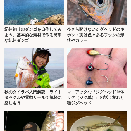
紀州釣りのダンゴを自作してみ
今さら聞けないジグヘッドのキ
よう。基本的な素材で作る簡単
ホン：実は色々あるフックの形
な紀州ダンゴ
状やカラー
秋のタイラバ入門解説 ライト
マニアックな『ジグヘッド単体
タックルや電動リールで気軽に
リグ（ジグ単）』の話：変わり
楽しもう
種ジグヘッド