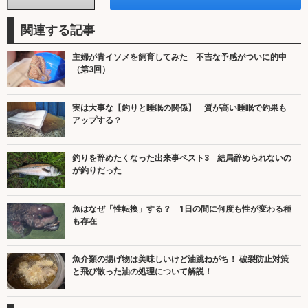
関連する記事
主婦が青イソメを飼育してみた 不吉な予感がついに的中
（第3回）
実は大事な【釣りと睡眠の関係】 質が高い睡眠で釣果も
アップする？
釣りを辞めたくなった出来事ベスト3 結局辞められないの
が釣りだった
魚はなぜ「性転換」する？ 1日の間に何度も性が変わる種
も存在
魚介類の揚げ物は美味しいけど油跳ねがち！ 破裂防止対策
と飛び散った油の処理について解説！