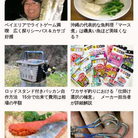
ベイエリアでライトゲーム満
沖縄の代表的な魚料理「マース
喫 広く探りシーバス＆カサゴ
煮」は磯臭い魚ほど美味くな
好捕
る？
ロッドスタンド付きバッカン自
ワカサギ釣りにおける「仕掛け
作方法 15分で出来て費用は相
選択の極意」 メーカー担当者
場の半額
が詳細解説