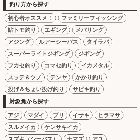
釣り方から探す
初心者オススメ！
ファミリーフィッシング
鮎トモ釣り
エギング
メバリング
アジング
ルアーシーバス
タイラバ
スーパーライトジギング
ジギング
フカセ釣り
コマセ釣り
イカメタル
スッテ＆ツノ
テンヤ
かかり釣り
投げ＆ちょい投げ釣り
サビキ釣り
対象魚から探す
アジ
マダイ
ブリ
イサキ
ヒラマサ
スルメイカ
ケンサキイカ
スズキ（シーバス）
ナマズ
アユ