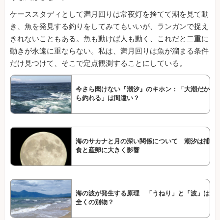
ケーススタディとして満月回りは常夜灯を捨てて潮を見て動
き、魚を発見する釣りをしてみてもいいが、ランガンで捉え
きれないこともある。魚も動けば人も動く、これだと二重に
動きが永遠に重ならない。私は、満月回りは魚が溜まる条件
だけ見つけて、そこで定点観測することにしている。
今さら聞けない『潮汐』のキホン：「大潮だか
ら釣れる」は間違い？
海のサカナと月の深い関係について 潮汐は捕
食と産卵に大きく影響
海の波が発生する原理 「うねり」と「波」は
全くの別物？