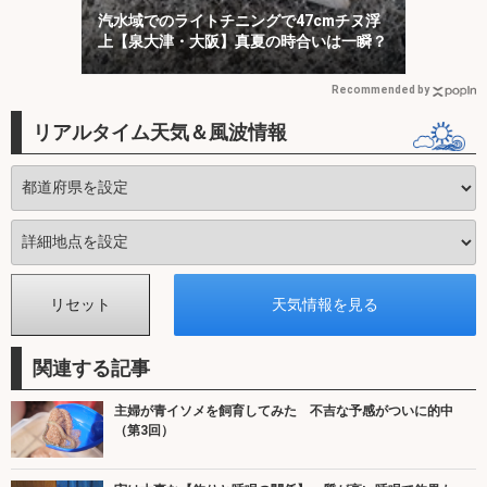
汽水域でのライトチニングで47cmチヌ浮
上【泉大津・大阪】真夏の時合いは一瞬？
Recommended by
リアルタイム天気＆風波情報
関連する記事
主婦が青イソメを飼育してみた 不吉な予感がついに的中
（第3回）