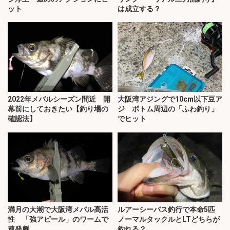
ット
は成立する？
2022年メバルシーズン間近 開
大阪湾アジングで10cm以下豆ア
幕前にしておきたい【釣り場の
ジ ボトム周辺の「ふわ釣り」
確認法】
でヒット
満月の大潮で大阪湾メバル高活
ルアーシーバス釣行で本命5匹
性 「強アピール」のワームで
ノーマルタックルとLTどちらが
連発劇
釣れる？