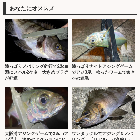
あなたにオススメ
陸っぱりメバリング釣行で22cm
陸っぱりナイトアジングゲーム
頭にメバル2ケタ 大きめプラグ
でアジ3尾 拾ったワームでまさ
が好適
かの連発
大阪湾アジングゲームで28cmア
ワンタックルでアジング＆メバ
ジ浮上 速めのアクションにヒ
リング 『リアル二刀流釣り』