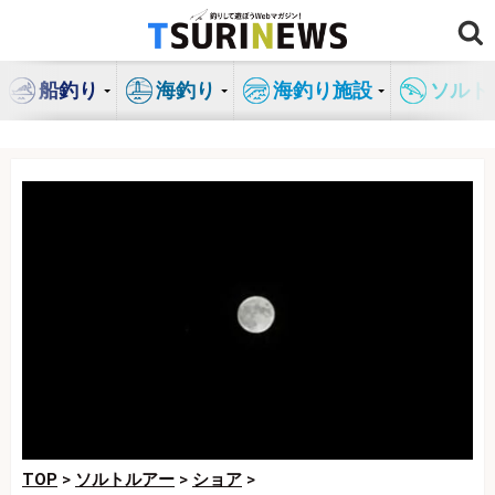
コ
ン
テ
船釣り
海釣り
海釣り施設
ソルト
ン
ツ
へ
ス
キ
ッ
プ
TOP
>
ソルトルアー
>
ショア
>