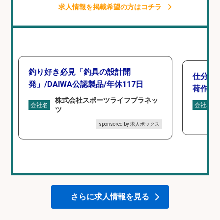
求人情報を掲載希望の方はコチラ
釣り好き必見「釣具の設計開
仕分け
発」/DAIWA公認製品/年休117日
荷作業
株式会社スポーツライフプラネッ
会社名
会社名
ツ
sponsored by 求人ボックス
さらに求人情報を見る