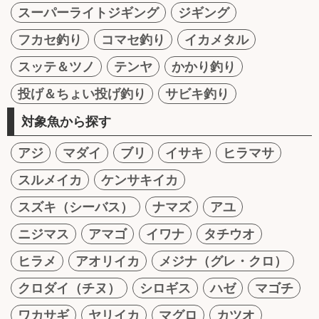
スーパーライトジギング
ジギング
フカセ釣り
コマセ釣り
イカメタル
スッテ＆ツノ
テンヤ
かかり釣り
投げ＆ちょい投げ釣り
サビキ釣り
対象魚から探す
アジ
マダイ
ブリ
イサキ
ヒラマサ
スルメイカ
ケンサキイカ
スズキ（シーバス）
ナマズ
アユ
ニジマス
アマゴ
イワナ
タチウオ
ヒラメ
アオリイカ
メジナ（グレ・クロ）
クロダイ（チヌ）
シロギス
ハゼ
マゴチ
ワカサギ
ヤリイカ
マグロ
カツオ