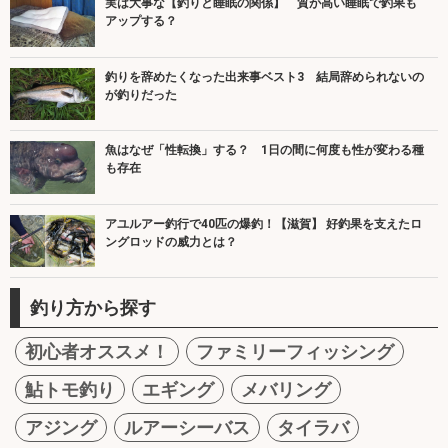
実は大事な【釣りと睡眠の関係】 質が高い睡眠で釣果も
アップする？
釣りを辞めたくなった出来事ベスト3 結局辞められないの
が釣りだった
魚はなぜ「性転換」する？ 1日の間に何度も性が変わる種
も存在
アユルアー釣行で40匹の爆釣！【滋賀】 好釣果を支えたロ
ングロッドの威力とは？
釣り方から探す
初心者オススメ！
ファミリーフィッシング
鮎トモ釣り
エギング
メバリング
アジング
ルアーシーバス
タイラバ