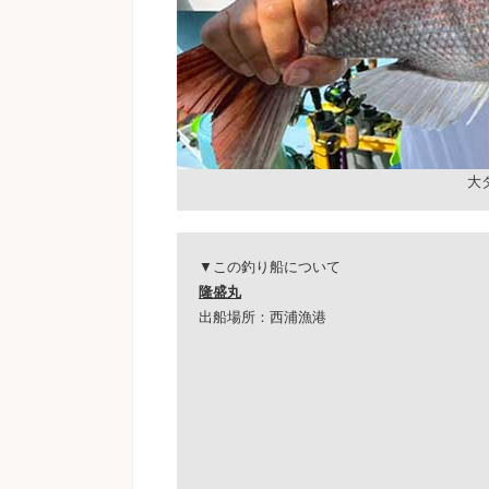
大
▼この釣り船について
隆盛丸
出船場所：西浦漁港