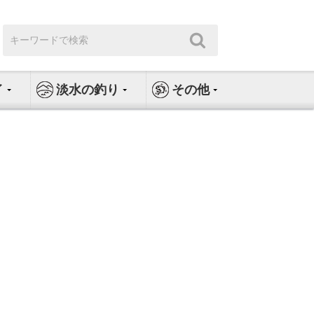
検
検
索:
索
イ
淡水の釣り
その他