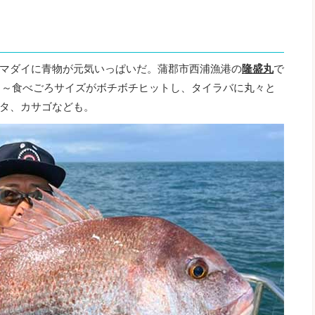
マダイに青物が元気いっぱいだ。蒲郡市西浦漁港の
隆盛丸
で
イ～食べごろサイズがボチボチヒットし、タイラバに丸々と
タ、カサゴなども。