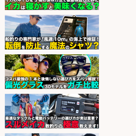
sponsored by 求人ボックス
釣り具などの出荷作業～～/工場/製
造
UTグループ株式会社
会社名
sponsored by 求人ボックス
魚をさばける方必見「鮮魚部門スタ
ッフ」/3つの働き方が選べる
株式会社旬
会社名
sponsored by 求人ボックス
さらに求人情報を見る