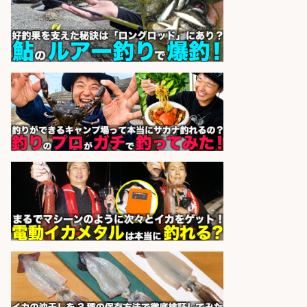
釣り具/評価・テスト・実験/釣り具
部品・工業用部品メーカー/Excel
株式会社スタッフサービス
会社名
sponsored by 求人ボックス
大手釣り具メーカー 電動リールの機
械設計/NX/44万～
パーソル エクセル HRパートナ
会社名
ーズ株式会社
sponsored by 求人ボックス
コンビニ/広島県/調理なし・軽作業
スタート お魚のパック詰め 品出し/
週4日から勤務OK/希望休が取得で
きる
株式会社ホットスタッフ五日市
会社名