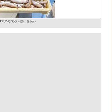
3ケタの大漁
（提供：玉や丸）