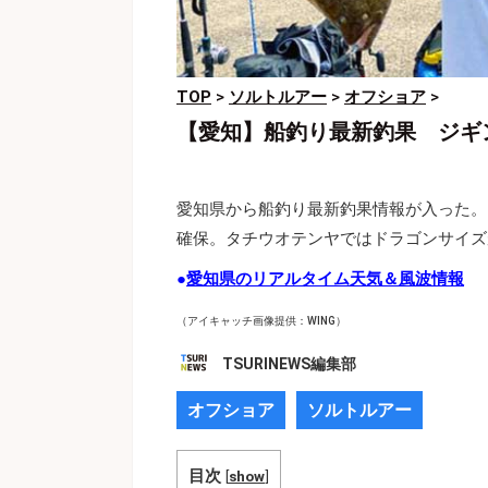
TOP
>
ソルトルアー
>
オフショア
>
【愛知】船釣り最新釣果 ジギ
愛知県から船釣り最新釣果情報が入った。
確保。タチウオテンヤではドラゴンサイズ
●
愛知県のリアルタイム天気＆風波情報
（アイキャッチ画像提供：WING）
TSURINEWS編集部
オフショア
ソルトルアー
目次
[
show
]