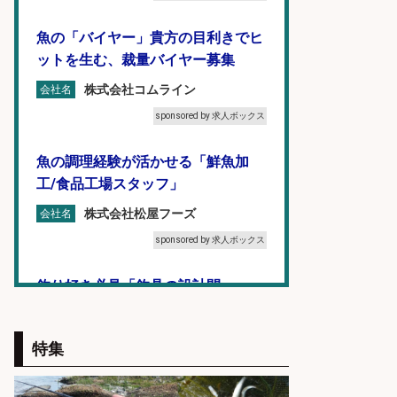
魚の「バイヤー」貴方の目利きでヒ
ットを生む、裁量バイヤー募集
株式会社コムライン
会社名
sponsored by 求人ボックス
魚の調理経験が活かせる「鮮魚加
工/食品工場スタッフ」
株式会社松屋フーズ
会社名
sponsored by 求人ボックス
釣り好き必見「釣具の設計開
発」/DAIWA公認製品/年休117日
株式会社スポーツライフプラネ
特集
会社名
ッツ
sponsored by 求人ボックス