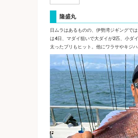
隆盛丸
日ムラはあるものの、伊勢湾ジギングでは
は4日、マダイ狙いで大ダイが2匹、小ダ
太ったブリもヒット。他にワラサやキジハ