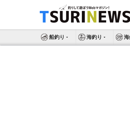
コ
ン
テ
ン
ツ
船釣り
海釣り
海
へ
ス
キ
ッ
プ