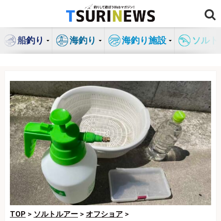
コ
ン
テ
船釣り
海釣り
海釣り施設
ソルト
ン
ツ
へ
ス
キ
ッ
プ
TOP
>
ソルトルアー
>
オフショア
>