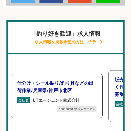
「釣り好き歓迎」求人情報
求人情報を掲載希望の方はコチラ
販売ス
仕分け・シール貼り/釣り具などの出
く作業
荷作業/兵庫県/神戸市北区
募集/東
UTエージェント株式会社
会社名
会社名
sponsored by 求人ボックス