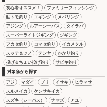
初心者オススメ！
ファミリーフィッシング
鮎トモ釣り
エギング
メバリング
アジング
ルアーシーバス
タイラバ
スーパーライトジギング
ジギング
フカセ釣り
コマセ釣り
イカメタル
スッテ＆ツノ
テンヤ
かかり釣り
投げ＆ちょい投げ釣り
サビキ釣り
対象魚から探す
アジ
マダイ
ブリ
イサキ
ヒラマサ
スルメイカ
ケンサキイカ
スズキ（シーバス）
ナマズ
アユ