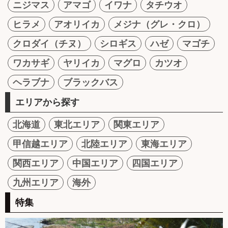
ニジマス
アマゴ
イワナ
タチウオ
ヒラメ
アオリイカ
メジナ（グレ・クロ）
クロダイ（チヌ）
シロギス
ハゼ
マゴチ
ワカサギ
ヤリイカ
マグロ
カツオ
ヘラブナ
ブラックバス
エリアから探す
北海道
東北エリア
関東エリア
甲信越エリア
北陸エリア
東海エリア
関西エリア
中国エリア
四国エリア
九州エリア
海外
特集