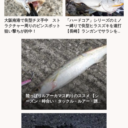
大阪南港で良型チヌ手中 スト
「ハードコア」シリーズのミノ
ラクチャー周りのピンスポット
ー縛りで良型ヒラスズキを連打
狙い撃ちが的中！
【長崎】ランガンでサラシを攻
略！
陸っぱりルアーカマス釣りのススメ 【シ
ーズン・時合い・タックル・ルアー・誘い
方を解説】