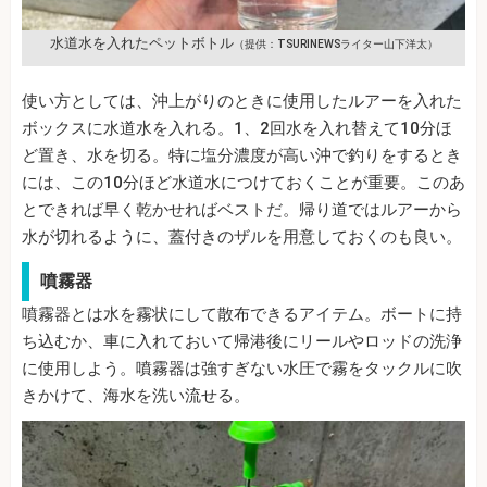
水道水を入れたペットボトル
（提供：TSURINEWSライター山下洋太）
使い方としては、沖上がりのときに使用したルアーを入れた
ボックスに水道水を入れる。1、2回水を入れ替えて10分ほ
ど置き、水を切る。特に塩分濃度が高い沖で釣りをするとき
には、この10分ほど水道水につけておくことが重要。このあ
とできれば早く乾かせればベストだ。帰り道ではルアーから
水が切れるように、蓋付きのザルを用意しておくのも良い。
噴霧器
噴霧器とは水を霧状にして散布できるアイテム。ボートに持
ち込むか、車に入れておいて帰港後にリールやロッドの洗浄
に使用しよう。噴霧器は強すぎない水圧で霧をタックルに吹
きかけて、海水を洗い流せる。