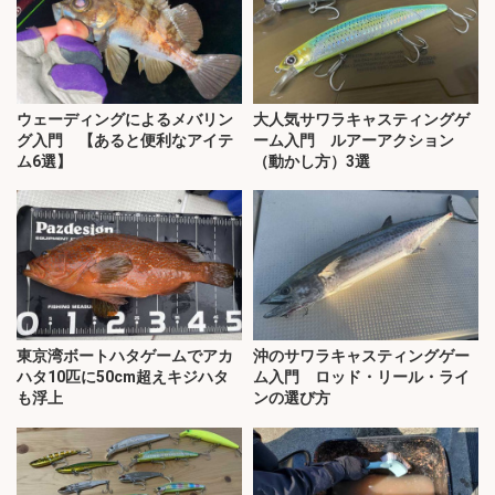
ウェーディングによるメバリン
大人気サワラキャスティングゲ
グ入門 【あると便利なアイテ
ーム入門 ルアーアクション
ム6選】
（動かし方）3選
東京湾ボートハタゲームでアカ
沖のサワラキャスティングゲー
ハタ10匹に50cm超えキジハタ
ム入門 ロッド・リール・ライ
も浮上
ンの選び方