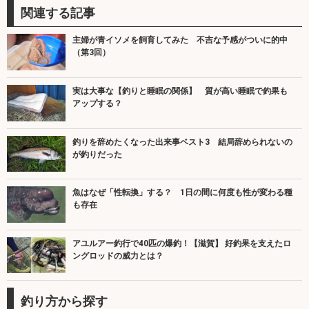
関連する記事
主婦が青イソメを飼育してみた 不吉な予感がついに的中
（第3回）
実は大事な【釣りと睡眠の関係】 質が高い睡眠で釣果も
アップする？
釣りを辞めたくなった出来事ベスト3 結局辞められないの
が釣りだった
魚はなぜ「性転換」する？ 1日の間に何度も性が変わる種
も存在
アユルアー釣行で40匹の爆釣！【滋賀】 好釣果を支えたロ
ングロッドの威力とは？
釣り方から探す