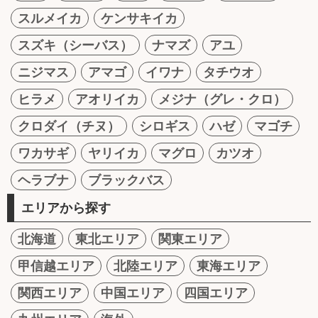
スルメイカ
ケンサキイカ
スズキ（シーバス）
ナマズ
アユ
ニジマス
アマゴ
イワナ
タチウオ
ヒラメ
アオリイカ
メジナ（グレ・クロ）
クロダイ（チヌ）
シロギス
ハゼ
マゴチ
ワカサギ
ヤリイカ
マグロ
カツオ
ヘラブナ
ブラックバス
エリアから探す
北海道
東北エリア
関東エリア
甲信越エリア
北陸エリア
東海エリア
関西エリア
中国エリア
四国エリア