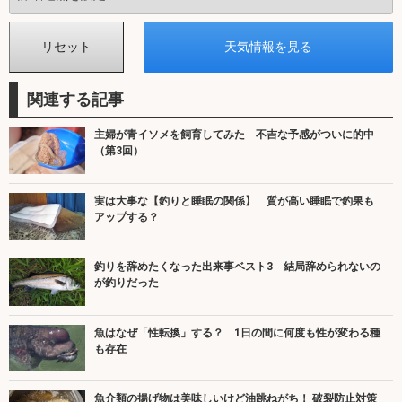
関連する記事
主婦が青イソメを飼育してみた 不吉な予感がついに的中
（第3回）
実は大事な【釣りと睡眠の関係】 質が高い睡眠で釣果も
アップする？
釣りを辞めたくなった出来事ベスト3 結局辞められないの
が釣りだった
魚はなぜ「性転換」する？ 1日の間に何度も性が変わる種
も存在
魚介類の揚げ物は美味しいけど油跳ねがち！ 破裂防止対策