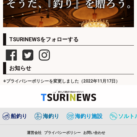
TSURINEWSをフォローする
お知らせ
※プライバシーポリシーを変更しました（2022年11月17日）
船釣り
海釣り
海釣り施設
ソルト
運営会社
プライバシーポリシー
お問い合わせ