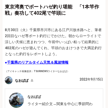
東京湾奥でボートハゼ釣り堪能 「1本竿作
戦」奏功して402尾で竿頭に
8月30日（火）千葉県市川市にある江戸川放水路へと、筆者
2回目なハゼ専ボート釣行にでかけた。朝からローライトで
涼しい天候に恵まれつつ、午前中いっぱい粘って結果的に
402尾のハゼが遊んでくれ、竿頭のおまけつきで大満足釣行
となった釣行をレポートしよう。
●
千葉県のリアルタイム天気＆風波情報
（アイキャッチ画像提供：TSURINEWSライターなおぱぱ）
2022年9月15日
なおぱぱ
なおぱぱ
ライター紹介文→関東を中心に季節問わ