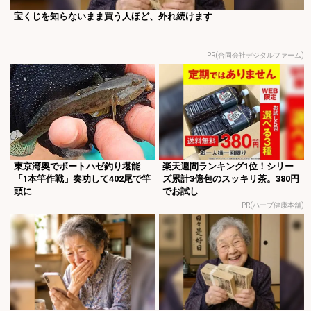
宝くじを知らないまま買う人ほど、外れ続けます
PR(合同会社デジタルファーム)
東京湾奥でボートハゼ釣り堪能
楽天週間ランキング1位！シリー
「1本竿作戦」奏功して402尾で竿
ズ累計3億包のスッキリ茶。380円
頭に
でお試し
PR(ハーブ健康本舗)