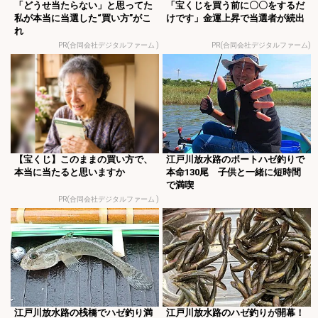
「どうせ当たらない」と思ってた
「宝くじを買う前に〇〇をするだ
私が本当に当選した“買い方”がこ
けです」金運上昇で当選者が続出
れ
PR(合同会社デジタルファーム )
PR(合同会社デジタルファーム)
【宝くじ】このままの買い方で、
江戸川放水路のボートハゼ釣りで
本当に当たると思いますか
本命130尾 子供と一緒に短時間
で満喫
PR(合同会社デジタルファーム )
江戸川放水路の桟橋でハゼ釣り満
江戸川放水路のハゼ釣りが開幕！