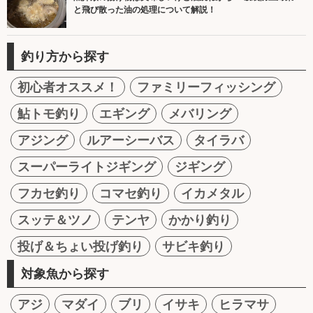
と飛び散った油の処理について解説！
釣り方から探す
初心者オススメ！
ファミリーフィッシング
鮎トモ釣り
エギング
メバリング
アジング
ルアーシーバス
タイラバ
スーパーライトジギング
ジギング
フカセ釣り
コマセ釣り
イカメタル
スッテ＆ツノ
テンヤ
かかり釣り
投げ＆ちょい投げ釣り
サビキ釣り
対象魚から探す
アジ
マダイ
ブリ
イサキ
ヒラマサ