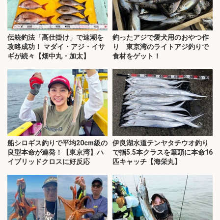
伝統釣法「高仕掛け」で速潮を
釣ったアジで愛犬用のおやつ作
攻略成功！ マダイ・アジ・イサ
り 東京湾のライトアジ釣りで
ギが続々【畑中丸・加太】
食材をゲット！
船シロギス釣りで平均20cm級の
伊良湖水道テンヤタチウオ釣り
良型本命が連発！【東京湾】ハ
で指5.5本クラスを筆頭に本命16
イブリッドクロスに好反応
匹キャッチ【海栄丸】