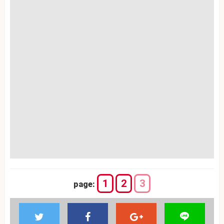
1
2
3
page: