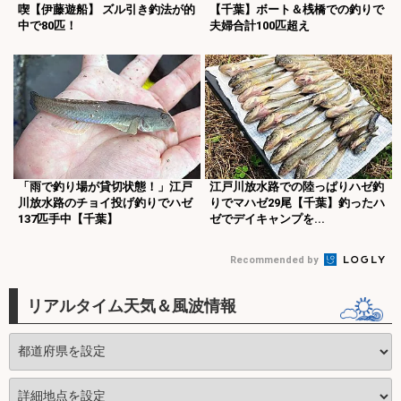
喫【伊藤遊船】 ズル引き釣法が的
【千葉】ボート＆桟橋での釣りで
中で80匹！
夫婦合計100匹超え
「雨で釣り場が貸切状態！」江戸
江戸川放水路での陸っぱりハゼ釣
川放水路のチョイ投げ釣りでハゼ
りでマハゼ29尾【千葉】釣ったハ
137匹手中【千葉】
ゼでデイキャンプを...
Recommended by
リアルタイム天気＆風波情報