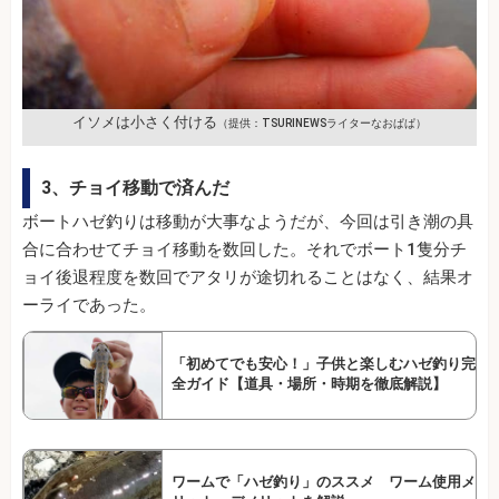
イソメは小さく付ける
（提供：TSURINEWSライターなおぱぱ）
3、チョイ移動で済んだ
ボートハゼ釣りは移動が大事なようだが、今回は引き潮の具
合に合わせてチョイ移動を数回した。それでボート1隻分チ
ョイ後退程度を数回でアタリが途切れることはなく、結果オ
ーライであった。
「初めてでも安心！」子供と楽しむハゼ釣り完
全ガイド【道具・場所・時期を徹底解説】
ワームで「ハゼ釣り」のススメ ワーム使用メ