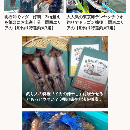
明石沖でマダコ好調！2kg超え
大人気の東京湾テンヤタチウオ
を筆頭にお土産十分 関西エリ
釣りでドラゴン捕獲！ 関東エリ
アの【船釣り特選釣果7選】
アの【船釣り特選釣果7選】
釣り人の特権『イカの沖干し』は寝かせる
ともっとウマい？ 3種の保存方法を徹底検
証