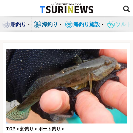
コ
ン
テ
船釣り
海釣り
海釣り施設
ソルト
ン
ツ
へ
ス
キ
ッ
プ
TOP
>
船釣り
>
ボート釣り
>