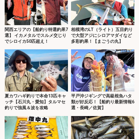
関西エリアの【船釣り特選釣果7
相模湾のLT（ライト）五目釣り
選】 イカメタルでスルメ交じり
で大型アジにシロアマダイなど
でシロイカ50匹超え！
多彩釣果！【まごうの丸】
夏カワハギ釣りで本命13匹キャ
平戸沖ジギングで高級根魚ハタ
ッチ【石川丸・愛知】タルマセ
類が好反応！【船釣り最新情報6
釣りで強風＆波を攻略
選・長崎／佐賀】