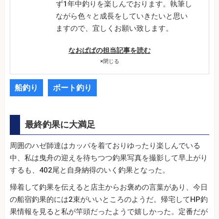
ず1年中釣りを楽しんでおります。執筆し
ながら色々と成長をしていきたいと思い
ますので、宜しくお願い致します。
なおぱぱの担当記事を読む
×
閉じる
船釣り
ボート釣り
最終釣果に大満足
周囲のハゼ師達はカッパを着ておりゆったり楽しんでいる
中、私は曳舟の迎えを待ちつつ釣果写真を撮影して早上がり
するも、402尾と自身納得のいく釣果となった。
帰着して釣果を伝えると店主からお褒めの言葉があり、今日
の船宿釣果的には2束がいいところのようだ。帰宅してHP釣
果情報を見ると私が竿頭だったようで嬉しかった。定番だが