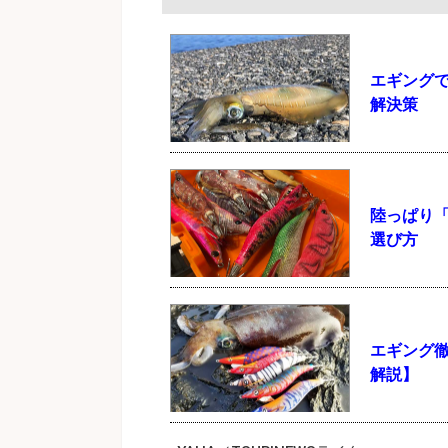
エギング
解決策
陸っぱり
選び方
エギンク
解説】