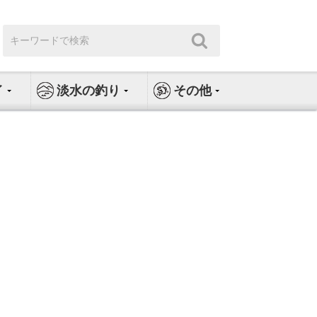
検
検
索:
索
イ
淡水の釣り
その他