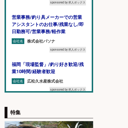
sponsored by 求人ボックス
営業事務/釣り具メーカーでの営業
アシスタントのお仕事/残業なし/即
日勤務可/営業事務/軽作業
株式会社パソナ
会社名
sponsored by 求人ボックス
福岡「現場監督」/釣り好き歓迎/残
業10時間/経験者歓迎
広松久水産株式会社
会社名
sponsored by 求人ボックス
魚のプロとして活躍食を支える「鮮
魚加工・販売スタッフ」
特集
株式会社一号舘
会社名