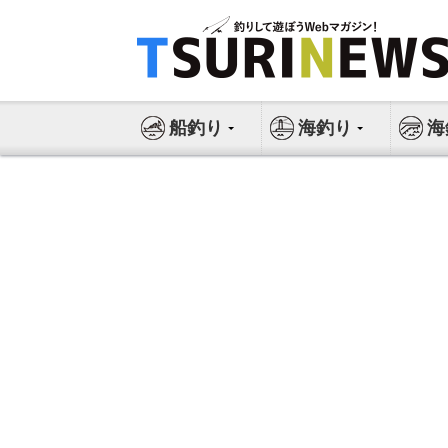
コ
ン
テ
ン
ツ
船釣り
海釣り
海
へ
ス
キ
ッ
プ