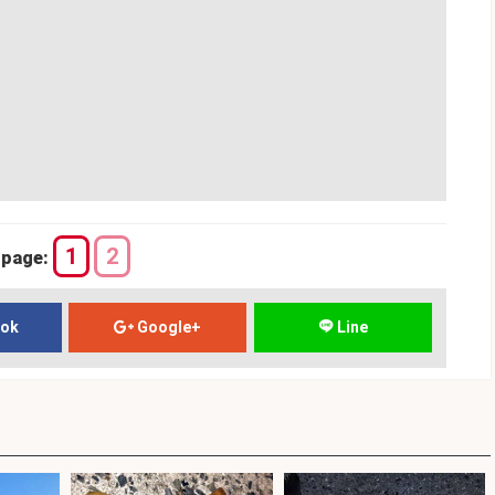
1
2
page:
ook
Google+
Line