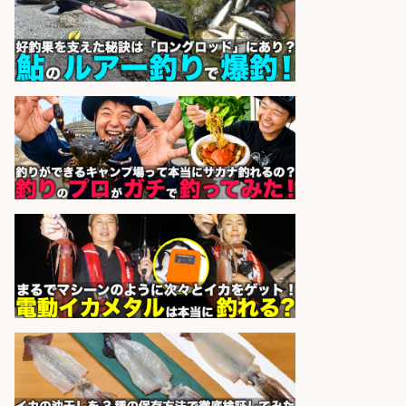
sponsored by 求人ボックス
魚をさばける方必見「鮮魚部門スタ
ッフ」/3つの働き方が選べる
株式会社旬
会社名
sponsored by 求人ボックス
レジカウンター/お釣りの計算不要
の簡単レジ 未経験も安心の研修あり
1日2h
オーケー株式会社
会社名
sponsored by 求人ボックス
レジカウンター/夕方勤務で時給UP
お釣りの計算不要の簡単レジ1日2時
間
オーケー株式会社
会社名