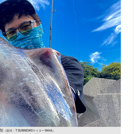
加
（提供：TSURINEWSライターYAHA）