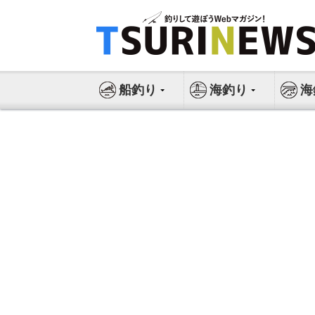
コ
ン
テ
ン
ツ
船釣り
海釣り
海
へ
ス
キ
ッ
プ