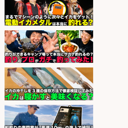
福岡/未経験歓迎「ルート営業」/釣
り好き歓迎/インセンティブ
広松久水産株式会社
会社名
sponsored by 求人ボックス
釣り好き必見「釣具の設計開
発」/DAIWA公認製品/年休117日
株式会社スポーツライフプラネ
会社名
ッツ
sponsored by 求人ボックス
釣り具メーカーでの釣り竿の販売促
進業務
株式会社天龍
会社名
sponsored by 求人ボックス