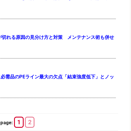
？
が切れる原因の見分け方と対策 メンテナンス術も併せ
必需品のPEライン最大の欠点「結束強度低下」とノッ
1
2
page: