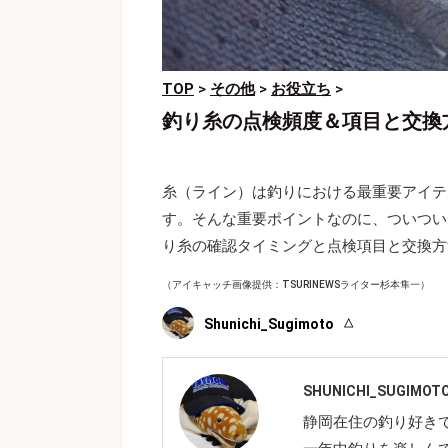
TOP
>
その他
>
お役立ち
>
釣り糸の点検頻度＆項目と交換
糸（ライン）は釣りにおける最重要アイテ
す。そんな重要ポイントなのに、ついつい
り糸の確認タイミングと点検項目と交換方
（アイキャッチ画像提供：TSURINEWSライター杉本隼一）
Shunichi_Sugimoto
SHUNICHI_SUGIMOT
静岡在住の釣り好き