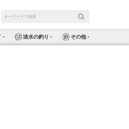
検
検
索:
索
イ
淡水の釣り
その他