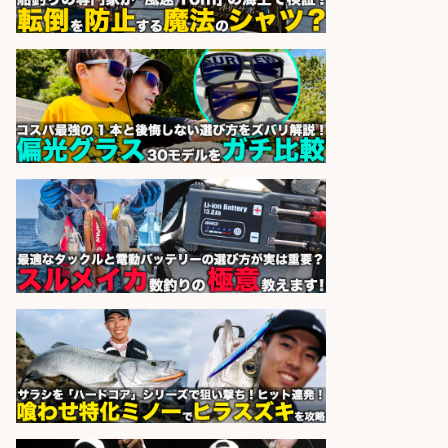
和食, 日本料理・懐石料理/店長・店
長候補/旬と手作りにこだわる!さか
なの価値を上げ、地域を元気に!店長
候補募集
博多 華吉 博多 華吉
会社名
sponsored by 求人ボックス
営業事務/「大津市」「時給1,300
円」小野駅徒歩6分/釣り具メーカー
の物流事務・営業アシスタント/残
業なし×土日祝休み×大型連休あり/
滋賀県/大津市
株式会社ホットスタッフ滋賀
会社名
sponsored by 求人ボックス