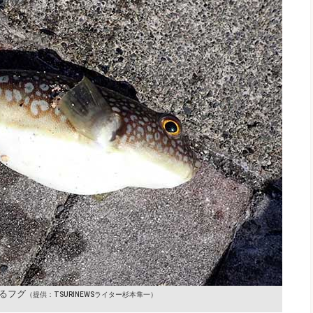
るフグ
（提供：TSURINEWSライター杉本隼一）