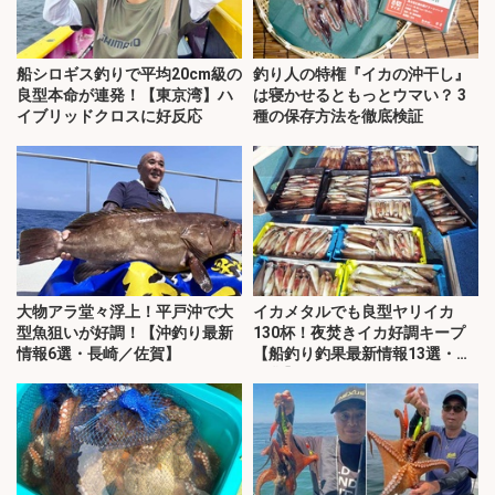
船シロギス釣りで平均20cm級の
釣り人の特権『イカの沖干し』
良型本命が連発！【東京湾】ハ
は寝かせるともっとウマい？ 3
イブリッドクロスに好反応
種の保存方法を徹底検証
大物アラ堂々浮上！平戸沖で大
イカメタルでも良型ヤリイカ
型魚狙いが好調！【沖釣り最新
130杯！夜焚きイカ好調キープ
情報6選・長崎／佐賀】
【船釣り釣果最新情報13選・玄
界灘】