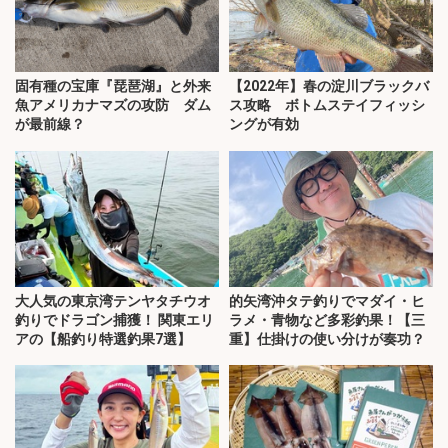
固有種の宝庫『琵琶湖』と外来
【2022年】春の淀川ブラックバ
魚アメリカナマズの攻防 ダム
ス攻略 ボトムステイフィッシ
が最前線？
ングが有効
大人気の東京湾テンヤタチウオ
的矢湾沖タテ釣りでマダイ・ヒ
釣りでドラゴン捕獲！ 関東エリ
ラメ・青物など多彩釣果！【三
アの【船釣り特選釣果7選】
重】仕掛けの使い分けが奏功？