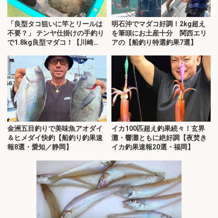
「良型タコ狙いに竿とリールは
明石沖でマダコ好調！2kg超え
不要？」 テンヤ仕掛けの手釣り
を筆頭にお土産十分 関西エリ
で1.8kg良型マダコ！【川崎
アの【船釣り特選釣果7選】
丸・東京湾】
金洲五目釣りで美味魚アオダイ
イカ100匹超え釣果続々！玄界
＆ヒメダイ快釣【船釣り釣果速
灘・響灘ともに絶好調【夜焚き
報8選・愛知／静岡】
イカ釣果速報20選・福岡】