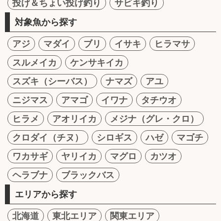
投げ＆ちょい投げ釣り
サビキ釣り
対象魚から探す
アジ
マダイ
ブリ
イサキ
ヒラマサ
スルメイカ
ケンサキイカ
スズキ（シーバス）
ナマズ
アユ
ニジマス
アマゴ
イワナ
タチウオ
ヒラメ
アオリイカ
メジナ（グレ・クロ）
クロダイ（チヌ）
シロギス
ハゼ
マゴチ
ワカサギ
ヤリイカ
マグロ
カツオ
ヘラブナ
ブラックバス
エリアから探す
北海道
東北エリア
関東エリア