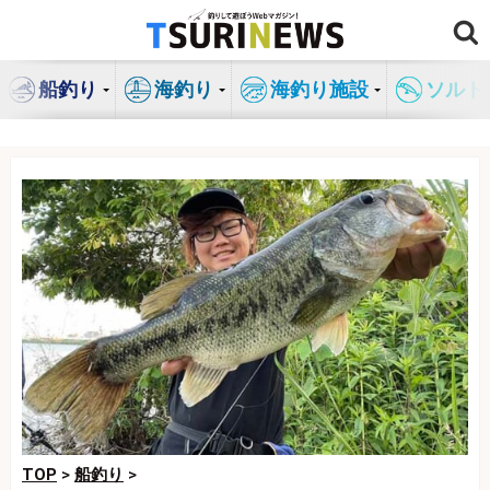
コ
ン
テ
船釣り
海釣り
海釣り施設
ソルト
ン
ツ
へ
ス
キ
ッ
プ
TOP
>
船釣り
>