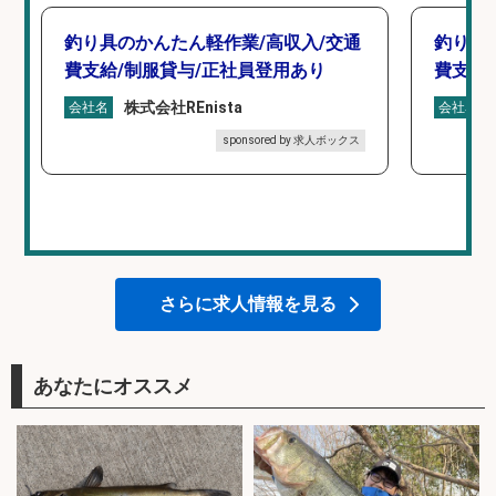
釣り具のかんたん軽作業/高収入/交通
釣り具
費支給/制服貸与/正社員登用あり
費支給
株式会社REnista
会社名
会社名
sponsored by 求人ボックス
さらに求人情報を見る
あなたにオススメ