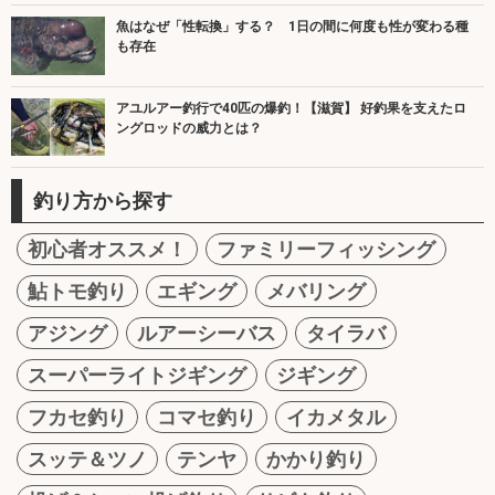
魚はなぜ「性転換」する？ 1日の間に何度も性が変わる種
も存在
アユルアー釣行で40匹の爆釣！【滋賀】 好釣果を支えたロ
ングロッドの威力とは？
釣り方から探す
初心者オススメ！
ファミリーフィッシング
鮎トモ釣り
エギング
メバリング
アジング
ルアーシーバス
タイラバ
スーパーライトジギング
ジギング
フカセ釣り
コマセ釣り
イカメタル
スッテ＆ツノ
テンヤ
かかり釣り