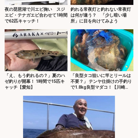
夜の琵琶湖で川エビ掬い スジ
釣れる常夜灯と釣れない常夜灯
エビ・テナガエビ合わせて1時間
は何が違う？ 「少し暗い場
で62匹キャッチ！
所」に目を向けてみよう
「え、もう釣れるの？」夏のハ
「良型タコ狙いに竿とリールは
ゼ釣りが開幕！ 1時間で15匹キ
不要？」 テンヤ仕掛けの手釣り
ャッチ【愛知】
で1.8kg良型マダコ！【川崎
丸・東京湾】