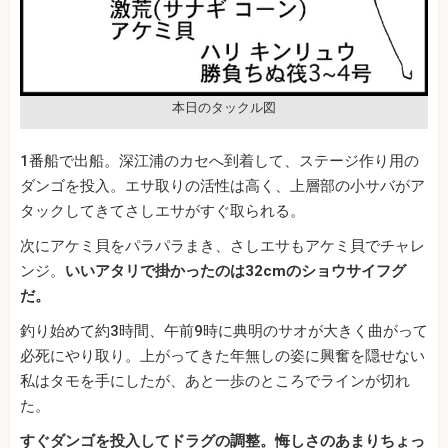
本日のタックル図
1番船で出船。深江浦のカセへ到着して、ステージ作り用の
ダンゴを投入。エサ取りの活性は高く、上層部の小サバがア
タックしてきてさしエサがすぐ取られる。
次にアケミ貝をパラパラまき、さしエサもアケミ貝でチャレ
ンジ。
いいアタリで掛かったのは32cmのショウサイフグ
だ。
釣り始めて約3時間、午前9時に典明のサオが大きく曲がって
必死にやり取り。上がってきた年無しの姿に興奮を隠せない
私はタモを手にしたが、あと一歩のところでラインが切れ
た。
すぐダンゴを投入してドラグの調整。悔しさのあまりちょっ