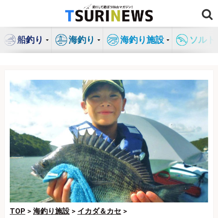
コ
ン
テ
船釣り
海釣り
海釣り施設
ソルト
ン
ツ
へ
ス
キ
ッ
プ
TOP
>
海釣り施設
>
イカダ＆カセ
>