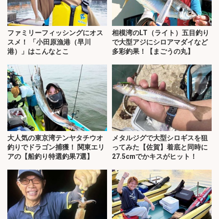
ファミリーフィッシングにオス
相模湾のLT（ライト）五目釣り
スメ！ 「小田原漁港（早川
で大型アジにシロアマダイなど
港）」はこんなとこ
多彩釣果！【まごうの丸】
大人気の東京湾テンヤタチウオ
メタルジグで大型シロギスを狙
釣りでドラゴン捕獲！ 関東エリ
ってみた【佐賀】着底と同時に
アの【船釣り特選釣果7選】
27.5cmでかキスがヒット！