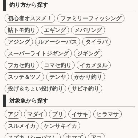
釣り方から探す
初心者オススメ！
ファミリーフィッシング
鮎トモ釣り
エギング
メバリング
アジング
ルアーシーバス
タイラバ
スーパーライトジギング
ジギング
フカセ釣り
コマセ釣り
イカメタル
スッテ＆ツノ
テンヤ
かかり釣り
投げ＆ちょい投げ釣り
サビキ釣り
対象魚から探す
アジ
マダイ
ブリ
イサキ
ヒラマサ
スルメイカ
ケンサキイカ
スズキ（シーバス）
ナマズ
アユ