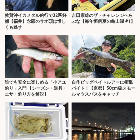
敦賀沖イカメタル釣行で32匹好
吉田康雄のザ・チャレンジへら
捕【福井】念願のサオ頭は惜し
ぶな【毎年恒例夏の亀山湖 #1】
くも逃す
誰でも安全に楽しめる「小アユ
自作ビッグベイトルアーに衝撃
釣り」入門 【シーズン・道具・
バイト！【京都】50cm級スモー
エサ・釣り方を解説】
ルマウスバスをキャッチ