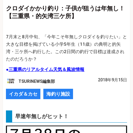
クロダイかかり釣り：子供が狙うは年無し！
【三重県・的矢湾三ケ所】
7月末と8月中旬、「今年こそ年無しクロダイを釣りたい」と
大きな目標を掲げている小学5年生（11歳）の典明と的矢
湾・三ケ所へ釣行した。この2日間の釣行で目標は達成され
たのだろうか？
●
三重県のリアルタイム天気＆風波情報
2018年9月15日
TSURINEWS編集部
イカダ＆カセ
海釣り施設
早速年無しがヒット！