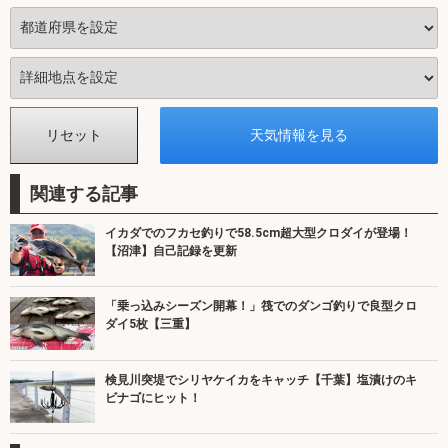
関連する記事
イカダでのフカセ釣りで58.5cm超大型クロダイが登場！
【沼津】自己記録を更新
「乗っ込みシーズン開幕！」筏でのダンゴ釣りで良型クロ
ダイ5枚【三重】
検見川突堤でシリヤケイカをキャッチ【千葉】塩漬けのキ
ビナゴにヒット！