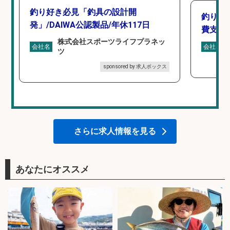
釣り好き必見「釣具の設計開
釣り具
発」/DAIWA公認製品/年休117日
費支給
株式会社スポーツライフプラネッ
会社名
会社名
ツ
sponsored by 求人ボックス
さらに求人情報を見る
あなたにオススメ